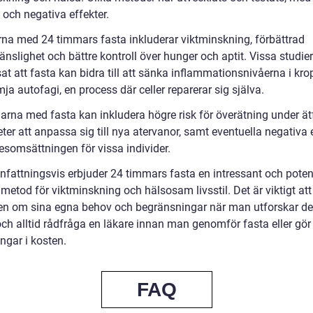
 och negativa effekter.
rna med 24 timmars fasta inkluderar viktminskning, förbättrad
änslighet och bättre kontroll över hunger och aptit. Vissa studier
at att fasta kan bidra till att sänka inflammationsnivåerna i kr
ja autofagi, en process där celler reparerar sig själva.
arna med fasta kan inkludera högre risk för överätning under ätf
ter att anpassa sig till nya atervanor, samt eventuella negativa 
somsättningen för vissa individer.
attningsvis erbjuder 24 timmars fasta en intressant och potent
 metod för viktminskning och hälsosam livsstil. Det är viktigt att
n om sina egna behov och begränsningar när man utforskar d
ch alltid rådfråga en läkare innan man genomför fasta eller gör
ngar i kosten.
FAQ