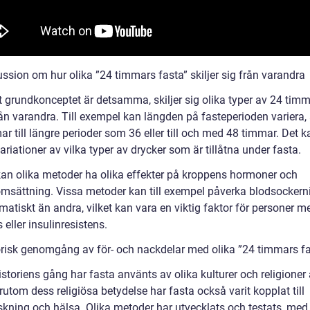
ssion om hur olika ”24 timmars fasta” skiljer sig från varandra
tt grundkonceptet är detsamma, skiljer sig olika typer av 24 tim
ån varandra. Till exempel kan längden på fasteperioden variera, a
r till längre perioder som 36 eller till och med 48 timmar. Det 
ariationer av vilka typer av drycker som är tillåtna under fasta.
kan olika metoder ha olika effekter på kroppens hormoner och
sättning. Vissa metoder kan till exempel påverka blodsockern
atiskt än andra, vilket kan vara en viktig faktor för personer m
 eller insulinresistens.
orisk genomgång av för- och nackdelar med olika ”24 timmars fa
storiens gång har fasta använts av olika kulturer och religioner 
rutom dess religiösa betydelse har fasta också varit kopplat till
skning och hälsa. Olika metoder har utvecklats och testats, med