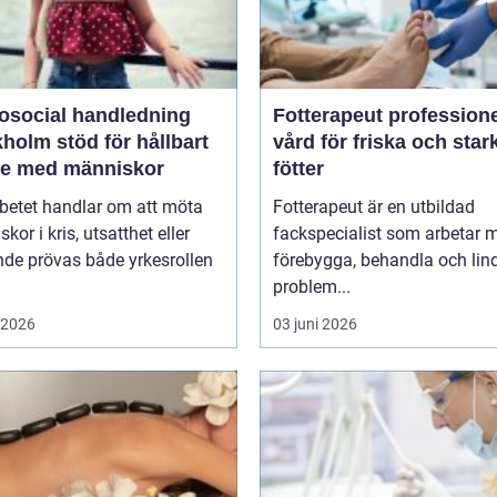
osocial handledning
Fotterapeut professionell
öd för hållbart
vård för friska och star
te med människor
fötter
betet handlar om att möta
Fotterapeut är en utbildad
kor i kris, utsatthet eller
fackspecialist som arbetar m
nde prövas både yrkesrollen
förebygga, behandla och lin
problem...
i 2026
03 juni 2026