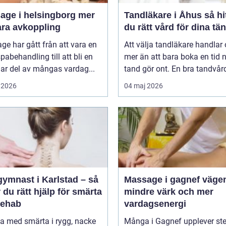
ge i helsingborg mer
Tandläkare i Åhus så hittar
ara avkoppling
du rätt vård för dina tä
e har gått från att vara en
Att välja tandläkare handlar
spabehandling till att bli en
mer än att bara boka en tid 
lar del av mångas vardag...
tand gör ont. En bra tandvårds
 2026
04 maj 2026
gymnast i Karlstad – så
Massage i gagnef vägen till
r du rätt hjälp för smärta
mindre värk och mer
rehab
vardagsenergi
va med smärta i rygg, nacke
Många i Gagnef upplever ste