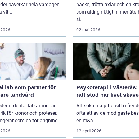
leder påverkar hela vardagen.
nacke, trötta axlar och en kr
 vä...
som aldrig riktigt hinner åt
si...
 2026
02 maj 2026
l lab som partner för
Psykoterapi i Västerås: 
gare tandvård
rätt stöd när livet skave
dernt dental lab är mer än
Att söka hjälp för sitt måend
rik för kronor och proteser.
ofta ett av de modigaste bes
ngerar som en förlängning ...
en m&a...
 2026
12 april 2026