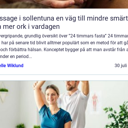
 i sollentuna en väg till mindre smärta
 mer ork i vardagen
ergripande, grundlig översikt över ”24 timmars fasta” 24 timma
 har på senare tid blivit alltmer populärt som en metod för att g
t och förbättra hälsan. Konceptet bygger på att man avstår från a
nder en period...
elle Wiklund
30 jul