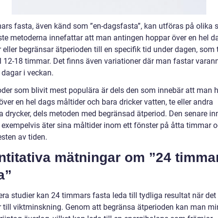
ars fasta, även känd som ”en-dagsfasta”, kan utföras på olika s
ste metoderna innefattar att man antingen hoppar över en hel d
 eller begränsar ätperioden till en specifik tid under dagen, som t
 12-18 timmar. Det finns även variationer där man fastar vara
å dagar i veckan.
der som blivit mest populära är dels den som innebär att man h
ver en hel dags måltider och bara dricker vatten, te eller andra
ria drycker, dels metoden med begränsad ätperiod. Den senare in
 exempelvis äter sina måltider inom ett fönster på åtta timmar 
esten av tiden.
ntitativa mätningar om ”24 timma
a”
lera studier kan 24 timmars fasta leda till tydliga resultat när det
till viktminskning. Genom att begränsa ätperioden kan man m