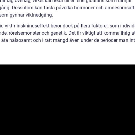
oriintag överlag, vilket kan leda till en energibalans som främjar
gång. Dessutom kan fasta påverka hormoner och ämnesomsätt
t som gynnar viktnedgång.
ig viktminskningseffekt beror dock på flera faktorer, som individ
nde, rörelsemönster och genetik. Det är viktigt att komma ihåg 
 äta hälsosamt och i rätt mängd även under de perioder man in