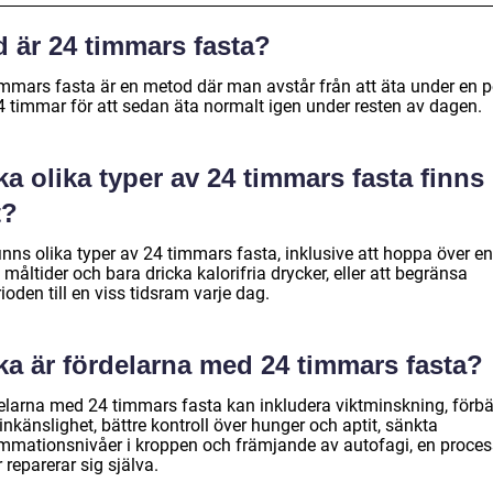
d är 24 timmars fasta?
immars fasta är en metod där man avstår från att äta under en p
4 timmar för att sedan äta normalt igen under resten av dagen.
ka olika typer av 24 timmars fasta finns
t?
inns olika typer av 24 timmars fasta, inklusive att hoppa över en
måltider och bara dricka kalorifria drycker, eller att begränsa
ioden till en viss tidsram varje dag.
ka är fördelarna med 24 timmars fasta?
elarna med 24 timmars fasta kan inkludera viktminskning, förbä
inkänslighet, bättre kontroll över hunger och aptit, sänkta
ammationsnivåer i kroppen och främjande av autofagi, en proces
r reparerar sig själva.