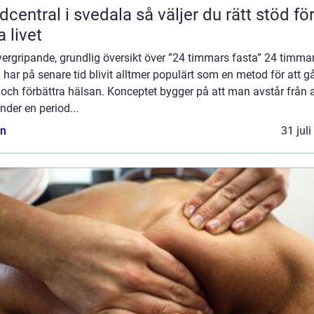
tral i svedala så väljer du rätt stöd för
a livet
ergripande, grundlig översikt över ”24 timmars fasta” 24 timma
 har på senare tid blivit alltmer populärt som en metod för att g
t och förbättra hälsan. Konceptet bygger på att man avstår från a
nder en period...
n
31 jul