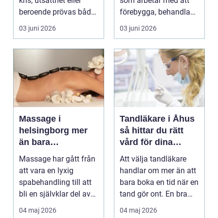
kris, utsatthet eller
som arbetar med att
beroende prövas både
förebygga, behandla
yrkesrollen o...
och lindra problem...
03 juni 2026
03 juni 2026
Massage i
Tandläkare i Åhus
helsingborg mer
så hittar du rätt
än bara
vård för dina
avkoppling
tänder
Massage har gått från
Att välja tandläkare
att vara en lyxig
handlar om mer än att
spabehandling till att
bara boka en tid när en
bli en självklar del av
tand gör ont. En bra
mångas vardag...
tandvårdskli...
04 maj 2026
04 maj 2026