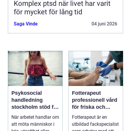
Komplex ptsd när livet har varit
för mycket för lång tid
Saga Vinde
04 juni 2026
Psykosocial
Fotterapeut
handledning
professionell vård
stockholm stöd för
för friska och
hållbart arbete
starkare fötter
När arbetet handlar om
Fotterapeut är en
med människor
att möta människor i
utbildad fackspecialist