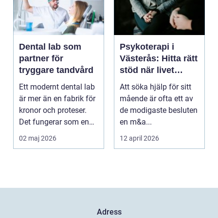
Dental lab som
Psykoterapi i
partner för
Västerås: Hitta rätt
tryggare tandvård
stöd när livet
skaver
Ett modernt dental lab
Att söka hjälp för sitt
är mer än en fabrik för
mående är ofta ett av
kronor och proteser.
de modigaste besluten
Det fungerar som en
en m&a...
förlängning ...
02 maj 2026
12 april 2026
Adress