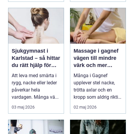
Sjukgymnast i
Massage i gagnef
Karlstad – så hittar
vägen till mindre
du rätt hjälp för
värk och mer
smärta och rehab
vardagsenergi
Att leva med smärta i
Många i Gagnef
rygg, nacke eller leder
upplever stel nacke,
påverkar hela
trötta axlar och en
vardagen. Många vä...
kropp som aldrig riktigt
hinner återhämta si...
03 maj 2026
02 maj 2026