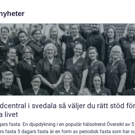
 nyheter
tral i svedala så väljer du rätt stöd för
a livet
ars fasta: En djupdykning i en populär hälsotrend Översikt av 5
s fasta 5 dagars fasta är en form av periodisk fasta som har v