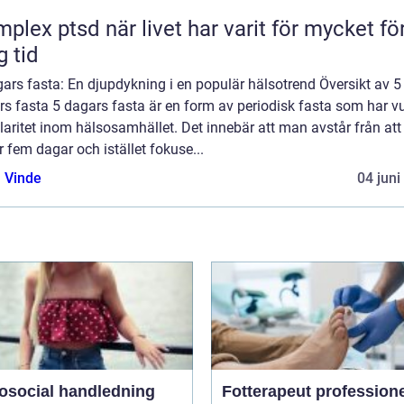
d när livet har varit för mycket för
g tid
ars fasta: En djupdykning i en populär hälsotrend Översikt av 5
s fasta 5 dagars fasta är en form av periodisk fasta som har v
aritet inom hälsosamhället. Det innebär att man avstår från att
 fem dagar och istället fokuse...
 Vinde
04 juni
osocial handledning
Fotterapeut professionell