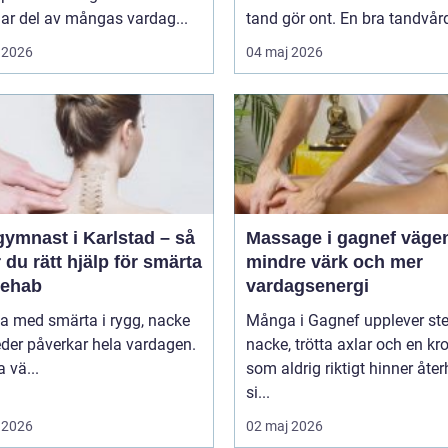
lar del av mångas vardag...
tand gör ont. En bra tandvårds
 2026
04 maj 2026
gymnast i Karlstad – så
Massage i gagnef vägen till
r du rätt hjälp för smärta
mindre värk och mer
rehab
vardagsenergi
va med smärta i rygg, nacke
Många i Gagnef upplever ste
leder påverkar hela vardagen.
nacke, trötta axlar och en kr
 vä...
som aldrig riktigt hinner åt
si...
 2026
02 maj 2026