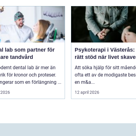
l lab som partner för
Psykoterapi i Västerås: 
gare tandvård
rätt stöd när livet skave
dernt dental lab är mer än
Att söka hjälp för sitt måend
rik för kronor och proteser.
ofta ett av de modigaste bes
ngerar som en förlängning ...
en m&a...
 2026
12 april 2026