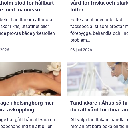
öd för hållbart
vård för friska och star
te med människor
fötter
betet handlar om att möta
Fotterapeut är en utbildad
kor i kris, utsatthet eller
fackspecialist som arbetar m
nde prövas både yrkesrollen
förebygga, behandla och lin
problem...
i 2026
03 juni 2026
ge i helsingborg mer
Tandläkare i Åhus så hittar
ara avkoppling
du rätt vård för dina tä
e har gått från att vara en
Att välja tandläkare handlar
spabehandling till att bli en
mer än att bara boka en tid 