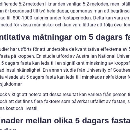
ifierade 5:2-metoden liknar den vanliga 5:2-metoden, men iställ
tan är begränsad till två hela dagar, uppmanas man att begränsa 
tag till 800-1000 kalorier under fastaperioden. Detta kan vara e
metod för vissa människor och kan vara lättare att följa över län
titativa mätningar om 5 dagars f
udier har utförts för att undersöka de kvantitativa effekterna av 
fasta på kroppen. En studie utförd av Australian National Univer
 5 dagars fasta kan leda till en signifikant minskning av kroppsf
ad insulinkänslighet. En annan studie från University of Souther
ia visade att 5 dagars fasta kan leda till minskade riskfaktorer fö
lsjukdomar.
ock viktigt att notera att dessa resultat kan variera från person ti
och att det finns flera faktorer som påverkar utfallet av fastan,
ns kost och livsstil.
lnader mellan olika 5 dagars fast