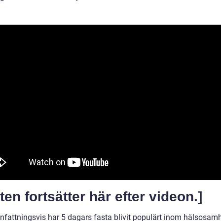
ten fortsätter här efter videon.]
attningsvis har 5 dagars fasta blivit populärt inom hälsosamh