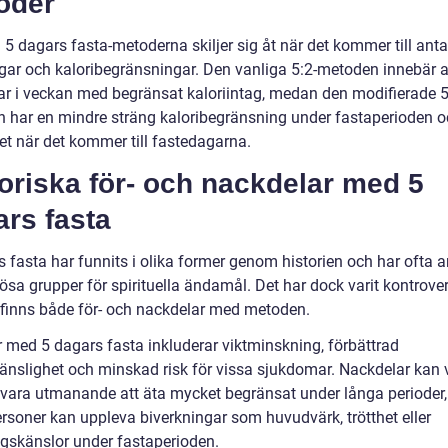
oder
 5 dagars fasta-metoderna skiljer sig åt när det kommer till anta
gar och kaloribegränsningar. Den vanliga 5:2-metoden innebär a
ar i veckan med begränsat kaloriintag, medan den modifierade 5
 har en mindre sträng kaloribegränsning under fastaperioden o
itet när det kommer till fastedagarna.
oriska för- och nackdelar med 5
rs fasta
s fasta har funnits i olika former genom historien och har ofta 
iösa grupper för spirituella ändamål. Det har dock varit kontrover
 finns både för- och nackdelar med metoden.
r med 5 dagars fasta inkluderar viktminskning, förbättrad
känslighet och minskad risk för vissa sjukdomar. Nackdelar kan 
 vara utmanande att äta mycket begränsat under långa perioder,
ersoner kan uppleva biverkningar som huvudvärk, trötthet eller
gskänslor under fastaperioden.