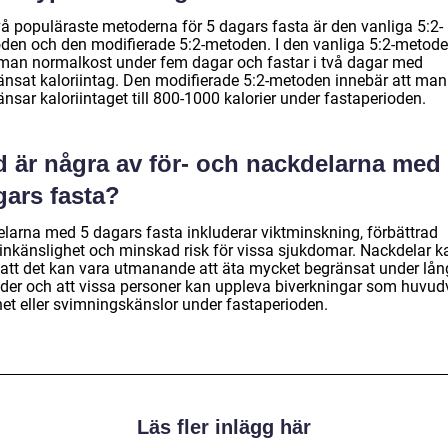
vå populäraste metoderna för 5 dagars fasta är den vanliga 5:2-
den och den modifierade 5:2-metoden. I den vanliga 5:2-metod
 man normalkost under fem dagar och fastar i två dagar med
änsat kaloriintag. Den modifierade 5:2-metoden innebär att man
nsar kaloriintaget till 800-1000 kalorier under fastaperioden.
d är några av för- och nackdelarna med
gars fasta?
elarna med 5 dagars fasta inkluderar viktminskning, förbättrad
linkänslighet och minskad risk för vissa sjukdomar. Nackdelar k
 att det kan vara utmanande att äta mycket begränsat under lå
oder och att vissa personer kan uppleva biverkningar som huvud
het eller svimningskänslor under fastaperioden.
Läs fler inlägg här