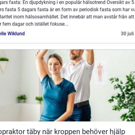
ars fasta: En djupdykning i en populär hälsotrend Översikt av 5
s fasta 5 dagars fasta är en form av periodisk fasta som har v
aritet inom hälsosamhället. Det innebär att man avstår från att
 fem dagar och istället fokuse...
elle Wiklund
30 jul
tor täby när kroppen behöver hjälp