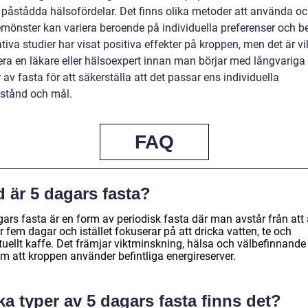
a påstådda hälsofördelar. Det finns olika metoder att använda oc
emönster kan variera beroende på individuella preferenser och b
tiva studier har visat positiva effekter på kroppen, men det är vik
era en läkare eller hälsoexpert innan man börjar med långvariga
 av fasta för att säkerställa att det passar ens individuella
lstånd och mål.
FAQ
 är 5 dagars fasta?
ars fasta är en form av periodisk fasta där man avstår från att 
 fem dagar och istället fokuserar på att dricka vatten, te och
tuellt kaffe. Det främjar viktminskning, hälsa och välbefinnande
m att kroppen använder befintliga energireserver.
ka typer av 5 dagars fasta finns det?