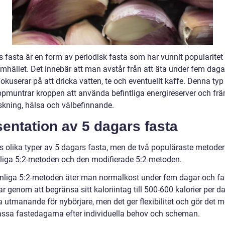
s fasta är en form av periodisk fasta som har vunnit popularite
mhället. Det innebär att man avstår från att äta under fem daga
 fokuserar på att dricka vatten, te och eventuellt kaffe. Denna typ
ppmuntrar kroppen att använda befintliga energireserver och frä
skning, hälsa och välbefinnande.
entation av 5 dagars fasta
ns olika typer av 5 dagars fasta, men de två populäraste metoder
liga 5:2-metoden och den modifierade 5:2-metoden.
anliga 5:2-metoden äter man normalkost under fem dagar och fas
r genom att begränsa sitt kaloriintag till 500-600 kalorier per d
 utmanande för nybörjare, men det ger flexibilitet och gör det mö
assa fastedagarna efter individuella behov och scheman.