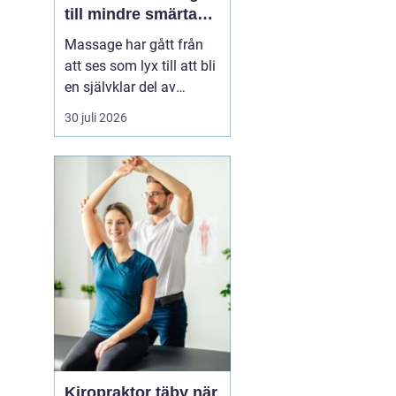
till mindre smärta
och mer ork i
Massage har gått från
vardagen
att ses som lyx till att bli
en självklar del av
många människors
30 juli 2026
hälsa och vardag. Allt
fler som bor och arbetar
norr om Stockholm
söker
professionell
massage Sollentuna för
a...
Kiropraktor täby när