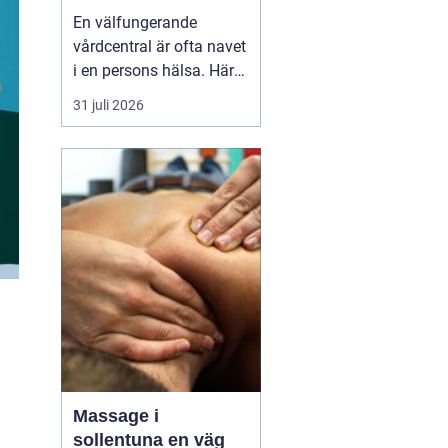
livet
En välfungerande
vårdcentral är ofta navet
i en persons hälsa. Här
får människor hjälp med
31 juli 2026
allt från förkylningar och
hudutslag till kroniska
sjukdomar, psykisk
ohälsa och
rehabilitering. I en
växande kommun som
Svedala blir valet av
vårdcentral extr...
Massage i
sollentuna en väg