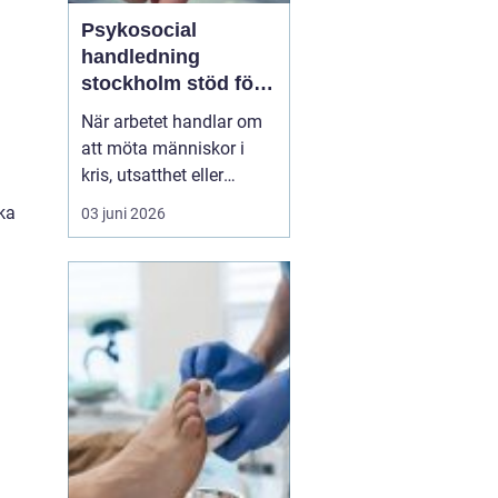
Psykosocial
handledning
stockholm stöd för
hållbart arbete med
När arbetet handlar om
människor
att möta människor i
kris, utsatthet eller
beroende prövas både
ka
03 juni 2026
yrkesrollen och den egna
orken. Många som
arbetar inom
socialtjänst, skola,
omsorg, HVB, öppenvård
eller rättsväsende känner
igen kombinationen av
höga krav, kompl...