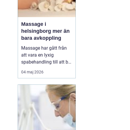
Massage i
helsingborg mer än
bara avkoppling
Massage har gått från
att vara en lyxig
spabehandling till att bli
en självklar del av
04 maj 2026
mångas vardagliga
hälsorutin. Forskning
visar att regelbunden
beröring kan sänka
stressnivåer, lindra
smärta och förbättra
sömnen. I en stad som
Helsingborg, där m...