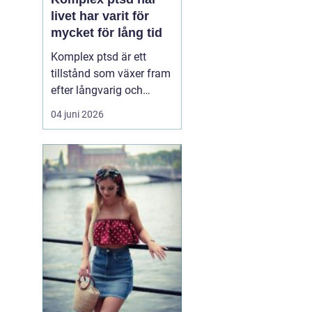
livet har varit för
mycket för lång tid
Komplex ptsd är ett
tillstånd som växer fram
efter långvarig och
upprepad utsatthet, ofta
04 juni 2026
i relationer som skulle
vara trygga. Många
känner sig förvirrade,
skamsna eller svaga när
kropp och psyke
reagerar starkare än vad
situationen verkar
motivera. ...