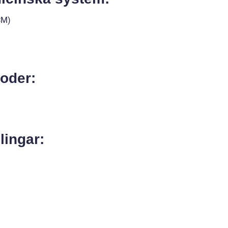
CM)
toder:
lingar: