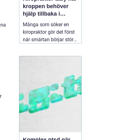
kroppen behöver
hjälp tillbaka i
balans
Många som söker en
nna
kiropraktor gör det först
när smärtan börjar störa
vardagen på allvar.
Ryggont, stel nacke eller
molande värk i axlarna
kan göra enkla saker
som att jobba, sova eller
träna betydligt svårare.
För den som letar efter
r
en
30 juni 2026
Komplex ptsd när