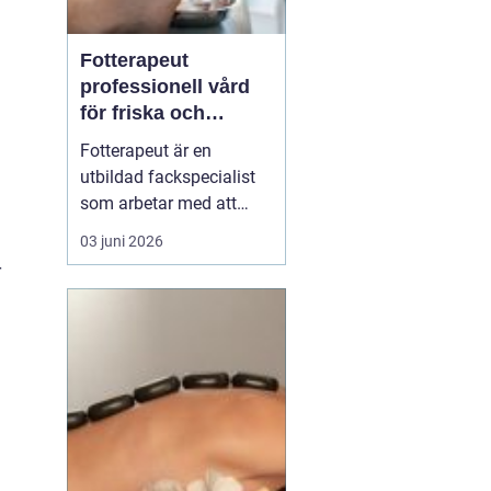
Fotterapeut
professionell vård
för friska och
starkare fötter
Fotterapeut är en
utbildad fackspecialist
som arbetar med att
förebygga, behandla och
03 juni 2026
lindra problem i fötter
r
och underben. Många
människor lever med
värk, förhårdnader eller
nagelbesvär under lång
tid utan att söka hjälp,
trots att rätt behandling
o...