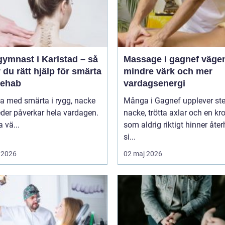
gymnast i Karlstad – så
Massage i gagnef vägen till
r du rätt hjälp för smärta
mindre värk och mer
rehab
vardagsenergi
va med smärta i rygg, nacke
Många i Gagnef upplever ste
leder påverkar hela vardagen.
nacke, trötta axlar och en kr
 vä...
som aldrig riktigt hinner åt
si...
 2026
02 maj 2026