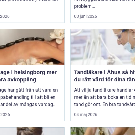
problem...
i 2026
03 juni 2026
ge i helsingborg mer
Tandläkare i Åhus så hittar
ara avkoppling
du rätt vård för dina tä
e har gått från att vara en
Att välja tandläkare handlar
spabehandling till att bli en
mer än att bara boka en tid 
lar del av mångas vardag...
tand gör ont. En bra tandvårds
 2026
04 maj 2026