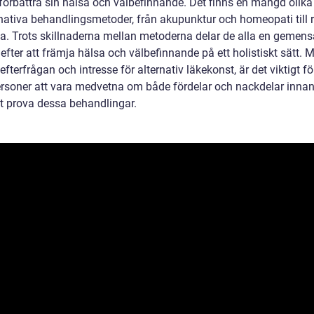
 förbättra sin hälsa och välbefinnande. Det finns en mängd olika
rnativa behandlingsmetoder, från akupunktur och homeopati till r
a. Trots skillnaderna mellan metoderna delar de alla en gemen
efter att främja hälsa och välbefinnande på ett holistiskt sätt. 
fterfrågan och intresse för alternativ läkekonst, är det viktigt fö
ersoner att vara medvetna om både fördelar och nackdelar inna
tt prova dessa behandlingar.