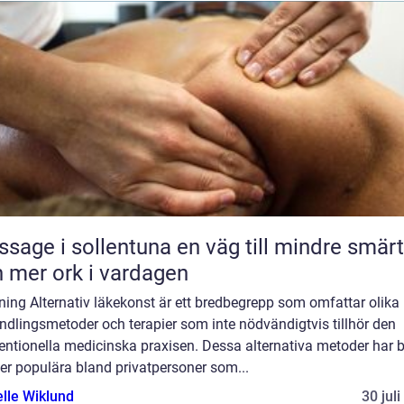
 i sollentuna en väg till mindre smärta
 mer ork i vardagen
ning Alternativ läkekonst är ett bredbegrepp som omfattar olika
dlingsmetoder och terapier som inte nödvändigtvis tillhör den
ntionella medicinska praxisen. Dessa alternativa metoder har bl
er populära bland privatpersoner som...
elle Wiklund
30 jul