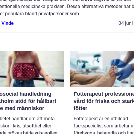
ntionella medicinska praxisen. Dessa alternativa metoder har bl
er populära bland privatpersoner som...
 Vinde
04 juni
osocial handledning
Fotterapeut professionell
öd för hållbart
vård för friska och star
te med människor
fötter
betet handlar om att möta
Fotterapeut är en utbildad
kor i kris, utsatthet eller
fackspecialist som arbetar m
nde prövas både yrkesrollen
förebygga, behandla och lin