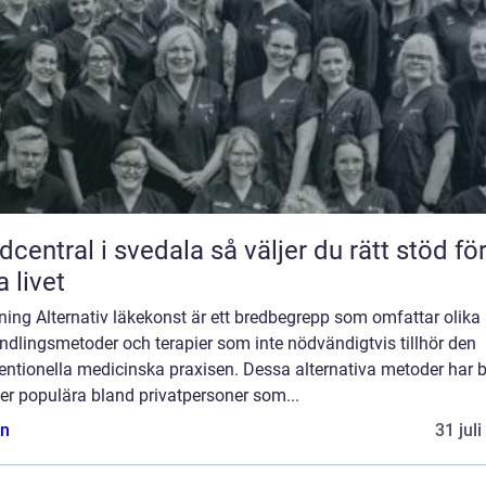
tral i svedala så väljer du rätt stöd för
a livet
ning Alternativ läkekonst är ett bredbegrepp som omfattar olika
dlingsmetoder och terapier som inte nödvändigtvis tillhör den
ntionella medicinska praxisen. Dessa alternativa metoder har bl
er populära bland privatpersoner som...
n
31 jul