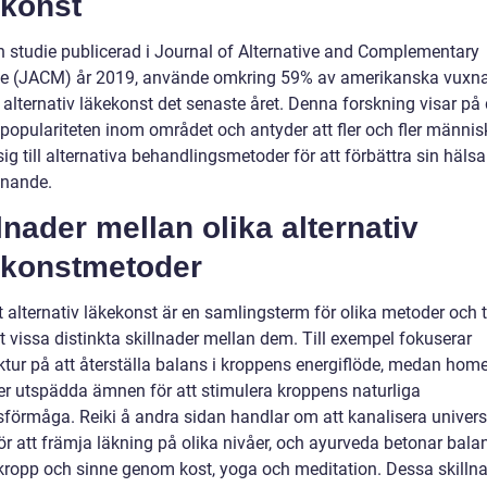
ekonst
en studie publicerad i Journal of Alternative and Complementary
e (JACM) år 2019, använde omkring 59% av amerikanska vuxn
 alternativ läkekonst det senaste året. Denna forskning visar på
populariteten inom området och antyder att fler och fler männis
ig till alternativa behandlingsmetoder för att förbättra sin häls
nnande.
lnader mellan olika alternativ
ekonstmetoder
t alternativ läkekonst är en samlingsterm för olika metoder och t
t vissa distinkta skillnader mellan dem. Till exempel fokuserar
tur på att återställa balans i kroppens energiflöde, medan hom
r utspädda ämnen för att stimulera kroppens naturliga
sförmåga. Reiki å andra sidan handlar om att kanalisera univers
ör att främja läkning på olika nivåer, och ayurveda betonar bala
kropp och sinne genom kost, yoga och meditation. Dessa skillna