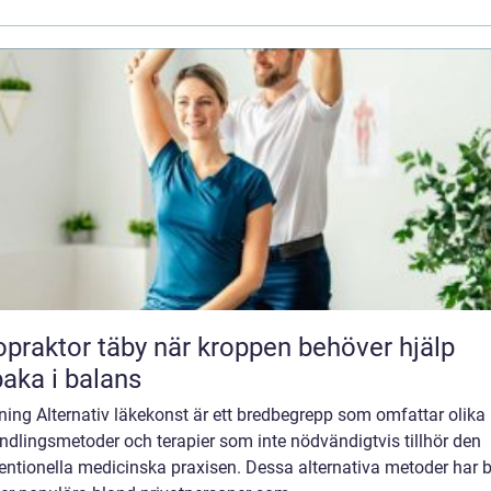
tor täby när kroppen behöver hjälp
lbaka i balans
ning Alternativ läkekonst är ett bredbegrepp som omfattar olika
dlingsmetoder och terapier som inte nödvändigtvis tillhör den
ntionella medicinska praxisen. Dessa alternativa metoder har bl