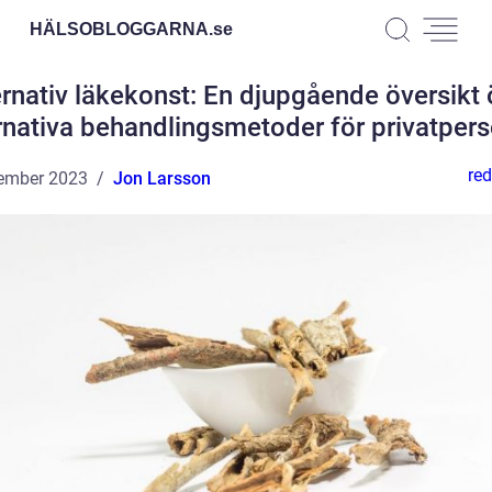
HÄLSOBLOGGARNA.
se
ernativ läkekonst: En djupgående översikt 
rnativa behandlingsmetoder för privatper
red
ember 2023
Jon Larsson