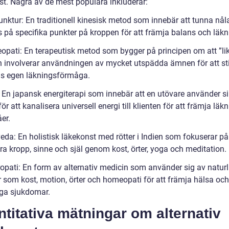
st. Några av de mest populära inkluderar:
unktur: En traditionell kinesisk metod som innebär att tunna nål
s på specifika punkter på kroppen för att främja balans och läkn
opati: En terapeutisk metod som bygger på principen om att ”li
ch involverar användningen av mycket utspädda ämnen för att st
s egen läkningsförmåga.
i: En japansk energiterapi som innebär att en utövare använder s
ör att kanalisera universell energi till klienten för att främja läk
åer.
eda: En holistisk läkekonst med rötter i Indien som fokuserar på
ra kropp, sinne och själ genom kost, örter, yoga och meditation.
ropati: En form av alternativ medicin som använder sig av naturl
 som kost, motion, örter och homeopati för att främja hälsa och
ga sjukdomar.
titativa mätningar om alternativ