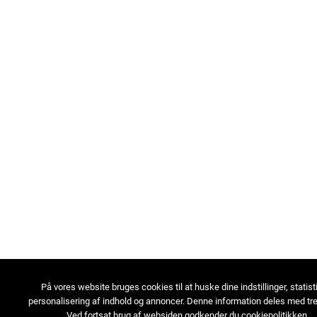
På vores website bruges cookies til at huske dine indstillinger, statist
personalisering af indhold og annoncer. Denne information deles med tre
Ved fortsat brug af websiden godkender du cookiepolitikken.