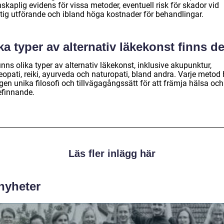
skaplig evidens för vissa metoder, eventuell risk för skador vid
ktig utförande och ibland höga kostnader för behandlingar.
ka typer av alternativ läkekonst finns d
inns olika typer av alternativ läkekonst, inklusive akupunktur,
opati, reiki, ayurveda och naturopati, bland andra. Varje metod 
gen unika filosofi och tillvägagångssätt för att främja hälsa och
efinnande.
Läs fler inlägg här
 nyheter