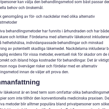
vatpersoner kan välja den behandlingsmetod som bäst passar de
uella behov och önskemål.
sk genomgång av för- och nackdelar med olika alternativ
stmetoder
tiva behandlingsmetoder har funnits i århundraden och har både
kare och kritiker. Fördelarna med alternativ läkekonst inkludera
å helhetshälsa, individanpassade behandlingar och minskad
ing av potentiellt skadliga läkemedel. Nackdelarna inkluderar b
plig evidens för vissa metoder, eventuell risk för skador om de 
orrekt och ibland höga kostnader för behandlingar. Det är viktigt
erson noga överväger risker och fördelar med en alternativ
ingsmetod innan de väljer att prova den.
manfattning
tiv läkekonst är en bred term som omfattar olika behandlingsme
apier som inte tillhör den konventionella medicinska praxisen. D
tiva metoder blir alltmer populära bland privatpersoner som söke