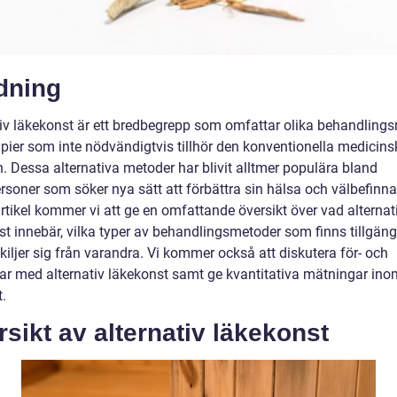
dning
tiv läkekonst är ett bredbegrepp som omfattar olika behandling
apier som inte nödvändigtvis tillhör den konventionella medicins
. Dessa alternativa metoder har blivit alltmer populära bland
rsoner som söker nya sätt att förbättra sin hälsa och välbefinna
rtikel kommer vi att ge en omfattande översikt över vad alternat
st innebär, vilka typer av behandlingsmetoder som finns tillgäng
kiljer sig från varandra. Vi kommer också att diskutera för- och
ar med alternativ läkekonst samt ge kvantitativa mätningar ino
.
sikt av alternativ läkekonst