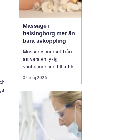
Massage i
helsingborg mer än
bara avkoppling
Massage har gått från
att vara en lyxig
spabehandling till att bli
en självklar del av
04 maj 2026
mångas vardagliga
och
hälsorutin. Forskning
gar
visar att regelbunden
beröring kan sänka
stressnivåer, lindra
smärta och förbättra
sömnen. I en stad som
Helsingborg, där m...