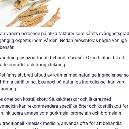
kan variera beroende på olika faktorer som sårets svårighetsgrad
llgänglig expertis inom vården. Nedan presenteras några vanliga
 bensår:
ändning av ozon för att behandla bensår. Ozon hjälper till att
adade området och främja läkning.
Det finns ett brett utbud av krämer med naturliga ingredienser s
 främja sårläkning. Exempel på naturliga ingredienser kan vara
h honung.
s örter och kosttillskott: Sjuksköterskor och läkare med
vmedicin kan rekommendera specifika örter och kosttillskott för
ta kan inkludera ämnen som gurkmeja, bromelain och bromelain.
 traditionell kinesisk medicin, används ofta för att behandla