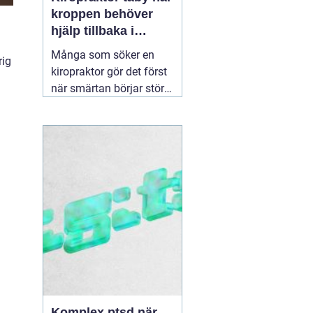
kroppen behöver
hjälp tillbaka i
balans
Många som söker en
rig
kiropraktor gör det först
när smärtan börjar störa
vardagen på allvar.
Ryggont, stel nacke eller
molande värk i axlarna
kan göra enkla saker
som att jobba, sova eller
träna betydligt svårare.
För den som letar efter
en
30 juni 2026
Komplex ptsd när