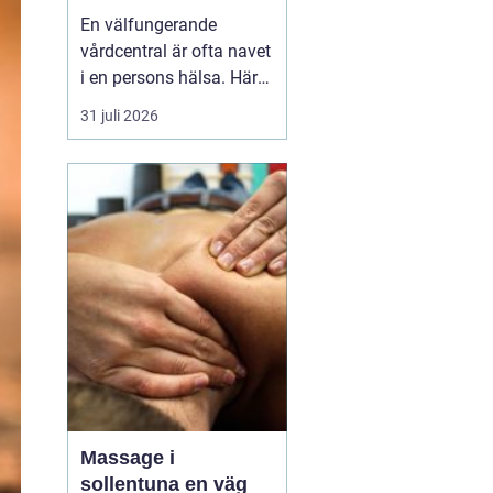
livet
En välfungerande
vårdcentral är ofta navet
i en persons hälsa. Här
får människor hjälp med
31 juli 2026
allt från förkylningar och
hudutslag till kroniska
sjukdomar, psykisk
ohälsa och
rehabilitering. I en
växande kommun som
Svedala blir valet av
vårdcentral extr...
Massage i
sollentuna en väg