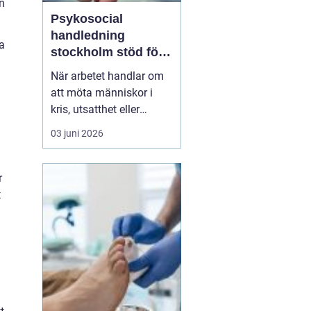
n
Psykosocial
handledning
a
stockholm stöd för
hållbart arbete med
När arbetet handlar om
människor
att möta människor i
kris, utsatthet eller
beroende prövas både
03 juni 2026
yrkesrollen och den egna
orken. Många som
arbetar inom
r
socialtjänst, skola,
t
omsorg, HVB, öppenvård
eller rättsväsende känner
igen kombinationen av
höga krav, kompl...