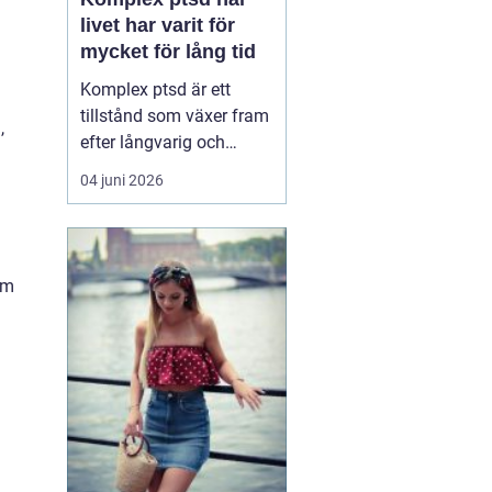
livet har varit för
mycket för lång tid
Komplex ptsd är ett
tillstånd som växer fram
,
efter långvarig och
upprepad utsatthet, ofta
04 juni 2026
i relationer som skulle
vara trygga. Många
känner sig förvirrade,
skamsna eller svaga när
om
kropp och psyke
reagerar starkare än vad
situationen verkar
motivera. ...