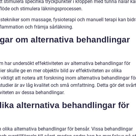
 stimulera specifika tryckpunkter i kroppen med tunna nålar ka
dflöde och stimulera läkningsprocessen.
tekniker som massage, fysioterapi och manuell terapi kan bidr
 inflammation och främja sårläkning.
ngar om alternativa behandlingar
om har undersökt effektiviteten av alternativa behandlingar för
r skulle ge en mer objektiv bild av effektiviteten av olika
viktigt att notera att forskning inom alternativa behandlingar fö
udier är av låg kvalitet och små omfattning. Detta gör det svår
iviteten av dessa behandlingar.
lika alternativa behandlingar för
 olika alternativa behandlingar för bensår. Vissa behandlingar