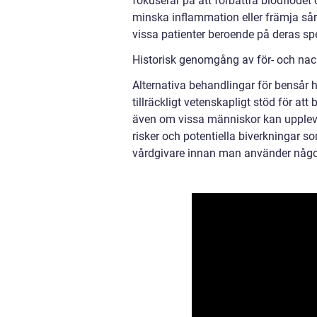
fokuserar på att förbättra blodflödet 
minska inflammation eller främja så
vissa patienter beroende på deras sp
Historisk genomgång av för- och nack
Alternativa behandlingar för bensår h
tillräckligt vetenskapligt stöd för att
även om vissa människor kan uppleva 
risker och potentiella biverkningar so
vårdgivare innan man använder någon