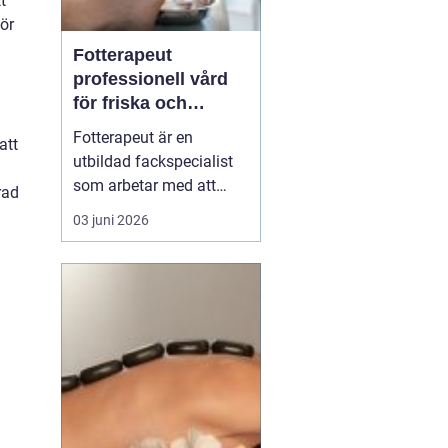
t
ör
Fotterapeut
professionell vård
för friska och
starkare fötter
Fotterapeut är en
att
utbildad fackspecialist
som arbetar med att
rad
förebygga, behandla och
03 juni 2026
lindra problem i fötter
och underben. Många
människor lever med
värk, förhårdnader eller
nagelbesvär under lång
tid utan att söka hjälp,
trots att rätt behandling
o...