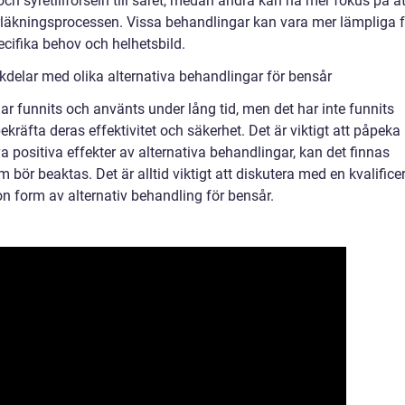
och syretillförseln till såret, medan andra kan ha mer fokus på at
rläkningsprocessen. Vissa behandlingar kan vara mer lämpliga f
ecifika behov och helhetsbild.
delar med olika alternativa behandlingar för bensår
ar funnits och använts under lång tid, men det har inte funnits
 bekräfta deras effektivitet och säkerhet. Det är viktigt att påpeka 
positiva effekter av alternativa behandlingar, kan det finnas
m bör beaktas. Det är alltid viktigt att diskutera med en kvalifice
 form av alternativ behandling för bensår.