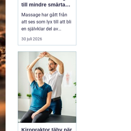
till mindre smärta
och mer ork i
Massage har gått från
vardagen
att ses som lyx till att bli
en självklar del av
många människors
30 juli 2026
hälsa och vardag. Allt
fler som bor och arbetar
norr om Stockholm
söker
professionell
massage Sollentuna för
a...
Kiropraktor täby när