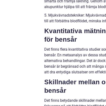
smärta och främja läkning. Genom att
akupunktur hjälpa till att främja blo
5. Mjukvävnadstekniker: Mjukvävnads
till att förbättra blodflödet, minska
Kvantitativa mätni
för bensår
Det finns flera kvantitativa studier s
bensår. En metaanalys av dessa studie
alternativa behandlingar. Det är dock 
bensår är begränsad och att många st
att dra entydiga slutsatser om effekt
Skillnader mellan o
bensår
Det finns betydande skillnader mellan