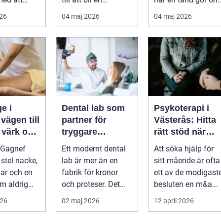
a,
självklar del av
En bra
026
04 maj 2026
04 maj 2026
 och lindra
mångas vardag...
tandvårdskli...
..
e i
Dental lab som
Psykoterapi i
l
partner för
Västerås: Hitta
 värk och
tryggare
rätt stöd när
tandvård
livet skaver
 Gagnef
Ett modernt dental
Att söka hjälp för
senergi
 stel nacke,
lab är mer än en
sitt mående är ofta
lar och en
fabrik för kronor
ett av de modigast
m aldrig
och proteser. Det
besluten en m&a...
inner
fungerar som en
026
02 maj 2026
12 april 2026
 si...
förlängning ...