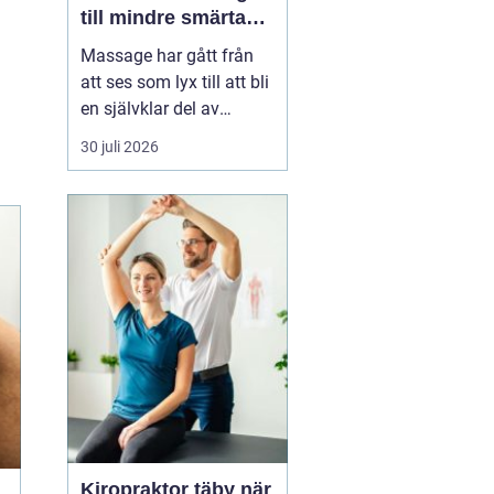
till mindre smärta
och mer ork i
Massage har gått från
vardagen
att ses som lyx till att bli
en självklar del av
många människors
30 juli 2026
hälsa och vardag. Allt
fler som bor och arbetar
norr om Stockholm
söker
professionell
massage Sollentuna för
a...
Kiropraktor täby när