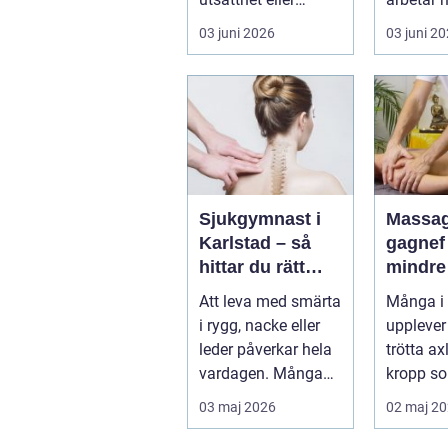
beroende prövas
förebygg
03 juni 2026
03 juni 2
både yrkesrollen o...
behandla
problem.
Sjukgymnast i
Massag
Karlstad – så
gagnef vägen til
hittar du rätt
mindre
hjälp för smärta
mer
Att leva med smärta
Många i
och rehab
vardag
i rygg, nacke eller
upplever
leder påverkar hela
trötta ax
vardagen. Många
kropp so
vä...
riktigt h
03 maj 2026
02 maj 2
återhämta