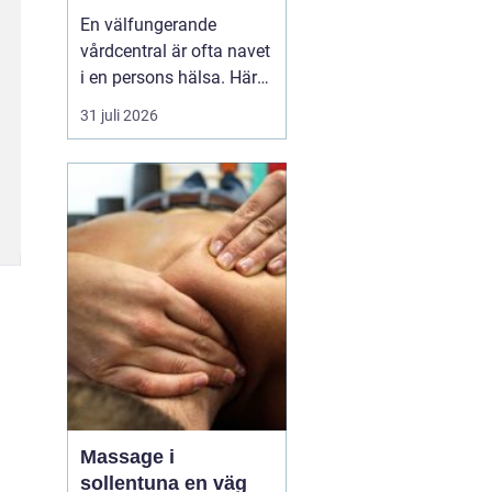
livet
En välfungerande
vårdcentral är ofta navet
i en persons hälsa. Här
får människor hjälp med
31 juli 2026
allt från förkylningar och
hudutslag till kroniska
sjukdomar, psykisk
ohälsa och
rehabilitering. I en
växande kommun som
Svedala blir valet av
vårdcentral extr...
Massage i
sollentuna en väg