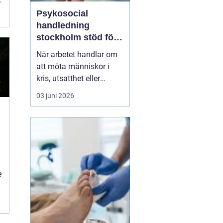
Psykosocial
handledning
stockholm stöd för
hållbart arbete med
När arbetet handlar om
människor
att möta människor i
kris, utsatthet eller
beroende prövas både
03 juni 2026
yrkesrollen och den egna
orken. Många som
arbetar inom
socialtjänst, skola,
omsorg, HVB, öppenvård
eller rättsväsende känner
e
igen kombinationen av
höga krav, kompl...