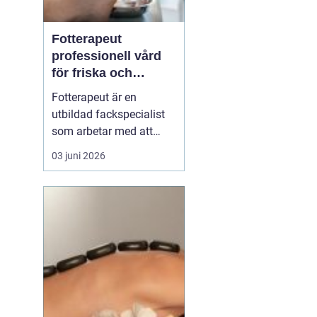
Fotterapeut
professionell vård
för friska och
starkare fötter
Fotterapeut är en
utbildad fackspecialist
som arbetar med att
förebygga, behandla och
03 juni 2026
lindra problem i fötter
och underben. Många
människor lever med
värk, förhårdnader eller
nagelbesvär under lång
tid utan att söka hjälp,
trots att rätt behandling
o...