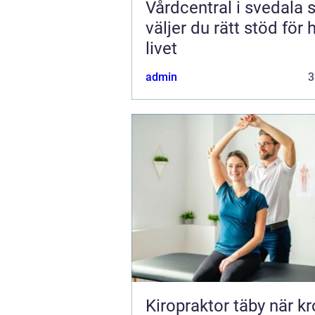
Vårdcentral i svedala så
väljer du rätt stöd för 
livet
admin
3
Kiropraktor täby när kroppen