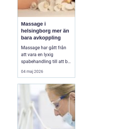
Massage i
helsingborg mer än
bara avkoppling
Massage har gått från
att vara en lyxig
spabehandling till att bli
en självklar del av
04 maj 2026
mångas vardagliga
hälsorutin. Forskning
visar att regelbunden
beröring kan sänka
stressnivåer, lindra
smärta och förbättra
sömnen. I en stad som
Helsingborg, där m...