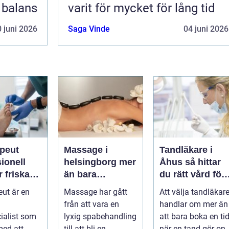
i balans
varit för mycket för lång tid
 juni 2026
Saga Vinde
04 juni 2026
apeut
Massage i
Tandläkare i
ionell
helsingborg mer
Åhus så hittar
r friska
än bara
du rätt vård för
arkare
avkoppling
dina tänder
eut är en
Massage har gått
Att välja tandläkar
från att vara en
handlar om mer än
ialist som
lyxig spabehandling
att bara boka en ti
med att
till att bli en
när en tand gör ont