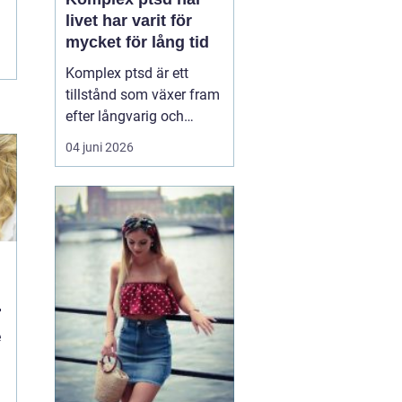
livet har varit för
mycket för lång tid
Komplex ptsd är ett
tillstånd som växer fram
efter långvarig och
upprepad utsatthet, ofta
04 juni 2026
i relationer som skulle
vara trygga. Många
känner sig förvirrade,
skamsna eller svaga när
kropp och psyke
reagerar starkare än vad
situationen verkar
motivera. ...
e
d
.