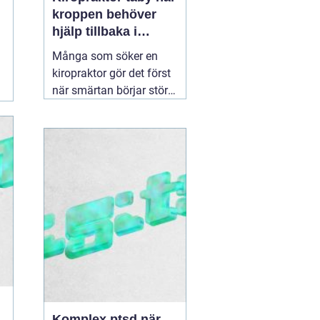
kroppen behöver
hjälp tillbaka i
balans
Många som söker en
kiropraktor gör det först
när smärtan börjar störa
vardagen på allvar.
Ryggont, stel nacke eller
molande värk i axlarna
kan göra enkla saker
som att jobba, sova eller
träna betydligt svårare.
För den som letar efter
en
30 juni 2026
Komplex ptsd när