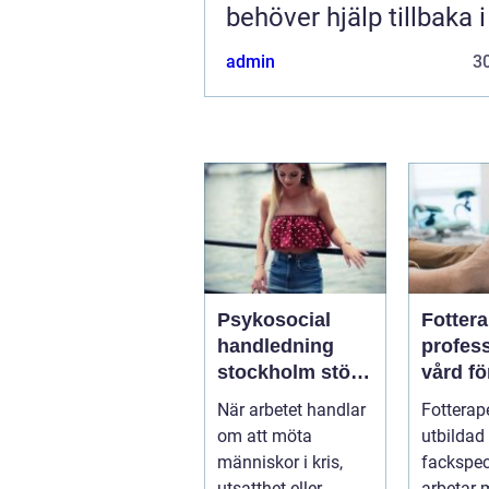
behöver hjälp tillbaka 
admin
30
Psykosocial
Fotter
handledning
profess
stockholm stöd
vård fö
för hållbart
och st
När arbetet handlar
Fotterap
arbete med
fötter
om att möta
utbildad
människor
människor i kris,
fackspec
utsatthet eller
arbetar 