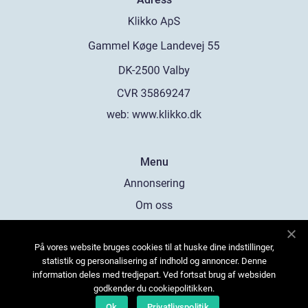
web:
www.klikko.dk
Menu
Annonsering
Om oss
Cookies
På vores website bruges cookies til at huske dine indstillinger,
Kontakta oss
statistik og personalisering af indhold og annoncer. Denne
Sitemap
information deles med tredjepart. Ved fortsat brug af websiden
godkender du cookiepolitikken.
Ok
Privatlivspolitik