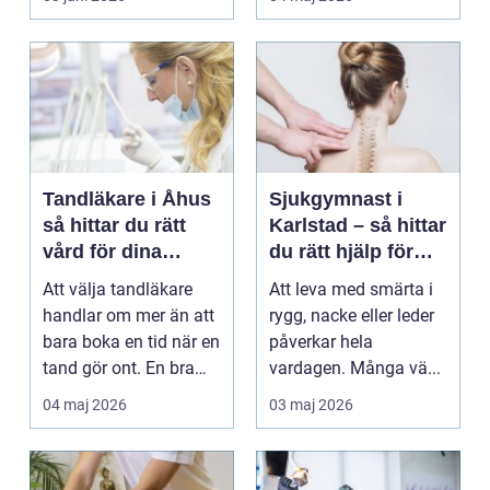
Tandläkare i Åhus
Sjukgymnast i
så hittar du rätt
Karlstad – så hittar
vård för dina
du rätt hjälp för
tänder
smärta och rehab
Att välja tandläkare
Att leva med smärta i
handlar om mer än att
rygg, nacke eller leder
bara boka en tid när en
påverkar hela
tand gör ont. En bra
vardagen. Många vä...
tandvårdskli...
04 maj 2026
03 maj 2026