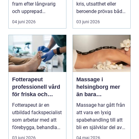
fram efter långvarig
kris, utsatthet eller
och upprepad
beroende prövas både
utsatthet, ofta i
yrkesrollen o...
04 juni 2026
03 juni 2026
relation...
Fotterapeut
Massage i
professionell vård
helsingborg mer
för friska och
än bara
starkare fötter
avkoppling
Fotterapeut är en
Massage har gått från
utbildad fackspecialist
att vara en lyxig
som arbetar med att
spabehandling till att
förebygga, behandla
bli en självklar del av
och lindra problem...
mångas vardag...
03 juni 2026
04 maj 2026