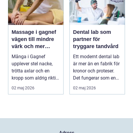
Massage i gagnef
Dental lab som
vägen till mindre
partner för
värk och mer
tryggare tandvård
vardagsenergi
Många i Gagnef
Ett modernt dental lab
upplever stel nacke,
är mer än en fabrik för
trötta axlar och en
kronor och proteser.
kropp som aldrig riktigt
Det fungerar som en
hinner återhämta si...
förlängning ...
02 maj 2026
02 maj 2026
Adress