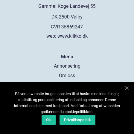
web:
www.klikko.dk
Menu
Annonsering
Om oss
Cookies
På vores website bruges cookies til at huske dine indstillinger,
Kontakta oss
statistik og personalisering af indhold og annoncer. Denne
Sitemap
information deles med tredjepart. Ved fortsat brug af websiden
godkender du cookiepolitikken.
Ok
Privatlivspolitik