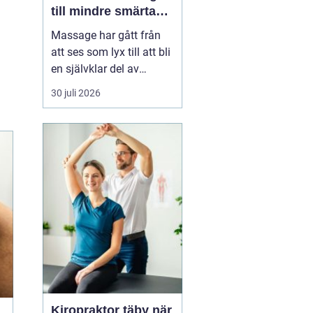
till mindre smärta
och mer ork i
Massage har gått från
vardagen
att ses som lyx till att bli
en självklar del av
många människors
30 juli 2026
hälsa och vardag. Allt
fler som bor och arbetar
norr om Stockholm
söker
professionell
massage Sollentuna för
a...
Kiropraktor täby när