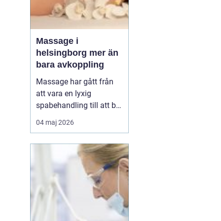
Massage i
helsingborg mer än
bara avkoppling
Massage har gått från
att vara en lyxig
spabehandling till att bli
en självklar del av
04 maj 2026
mångas vardagliga
hälsorutin. Forskning
visar att regelbunden
beröring kan sänka
stressnivåer, lindra
smärta och förbättra
sömnen. I en stad som
Helsingborg, där m...