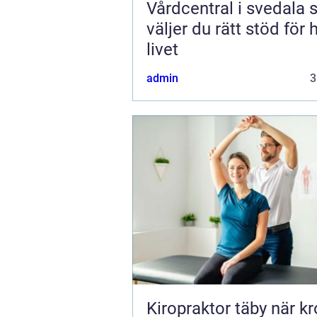
Vårdcentral i svedala så
väljer du rätt stöd för 
livet
admin
3
Kiropraktor täby när kroppen