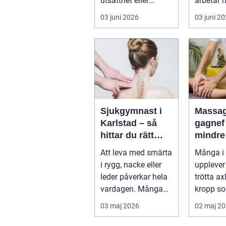
utsatthet eller
arbetar 
beroende prövas
förebygg
03 juni 2026
03 juni 2
både yrkesrollen o...
behandla
problem.
Sjukgymnast i
Massag
Karlstad – så
gagnef vägen til
hittar du rätt
mindre
hjälp för smärta
mer
Att leva med smärta
Många i
och rehab
vardag
i rygg, nacke eller
upplever
leder påverkar hela
trötta ax
vardagen. Många
kropp so
vä...
riktigt h
03 maj 2026
02 maj 2
återhämta