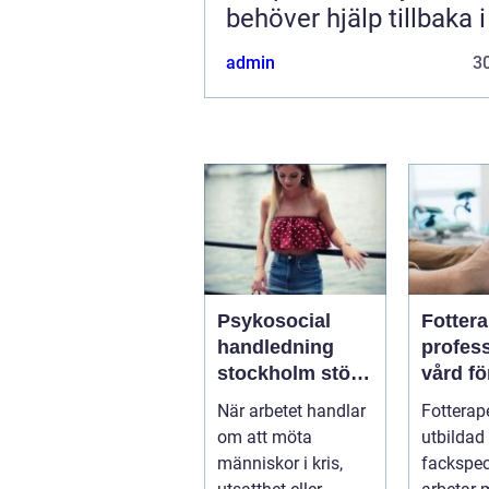
behöver hjälp tillbaka 
admin
30
Psykosocial
Fotter
handledning
profess
stockholm stöd
vård fö
för hållbart
och st
När arbetet handlar
Fotterap
arbete med
fötter
om att möta
utbildad
människor
människor i kris,
fackspec