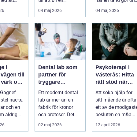
med att
till att bli en
när en tand gör ont
a,
självklar del av
En bra
026
04 maj 2026
04 maj 2026
 och lindra
mångas vardag...
tandvårdskli...
..
e i
Dental lab som
Psykoterapi i
l
partner för
Västerås: Hitta
 värk och
tryggare
rätt stöd när
tandvård
livet skaver
 Gagnef
Ett modernt dental
Att söka hjälp för
senergi
 stel nacke,
lab är mer än en
sitt mående är ofta
lar och en
fabrik för kronor
ett av de modigast
m aldrig
och proteser. Det
besluten en m&a...
inner
fungerar som en
026
02 maj 2026
12 april 2026
 si...
förlängning ...