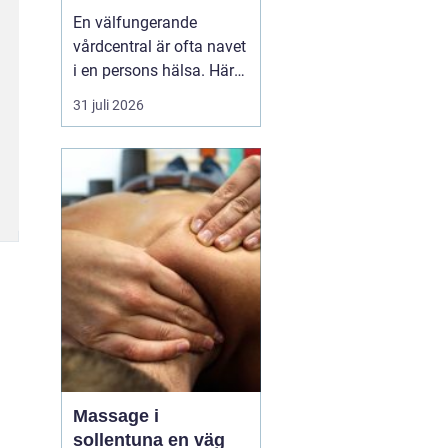
livet
En välfungerande
vårdcentral är ofta navet
i en persons hälsa. Här
får människor hjälp med
31 juli 2026
allt från förkylningar och
hudutslag till kroniska
sjukdomar, psykisk
ohälsa och
rehabilitering. I en
växande kommun som
Svedala blir valet av
vårdcentral extr...
Massage i
sollentuna en väg