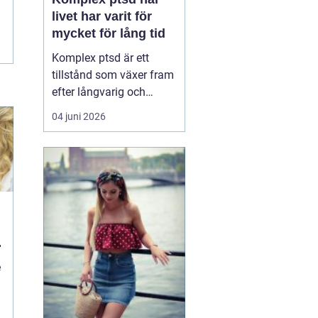
livet har varit för
mycket för lång tid
Komplex ptsd är ett
tillstånd som växer fram
efter långvarig och
upprepad utsatthet, ofta
04 juni 2026
i relationer som skulle
vara trygga. Många
känner sig förvirrade,
skamsna eller svaga när
kropp och psyke
reagerar starkare än vad
situationen verkar
motivera. ...
e
d