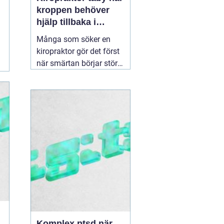
kroppen behöver
hjälp tillbaka i
balans
Många som söker en
kiropraktor gör det först
när smärtan börjar störa
vardagen på allvar.
Ryggont, stel nacke eller
molande värk i axlarna
kan göra enkla saker
som att jobba, sova eller
träna betydligt svårare.
För den som letar efter
en
30 juni 2026
Komplex ptsd när