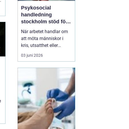
.
Psykosocial
handledning
stockholm stöd för
hållbart arbete med
När arbetet handlar om
människor
att möta människor i
kris, utsatthet eller
beroende prövas både
03 juni 2026
yrkesrollen och den egna
orken. Många som
arbetar inom
socialtjänst, skola,
omsorg, HVB, öppenvård
eller rättsväsende känner
igen kombinationen av
e
höga krav, kompl...