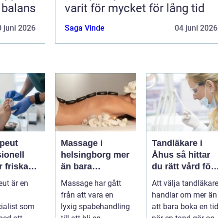
i balans
varit för mycket för lång tid
 juni 2026
Saga Vinde
04 juni 2026
apeut
Massage i
Tandläkare i
ionell
helsingborg mer
Åhus så hittar
r friska
än bara
du rätt vård för
arkare
avkoppling
dina tänder
eut är en
Massage har gått
Att välja tandläkar
från att vara en
handlar om mer än
ialist som
lyxig spabehandling
att bara boka en ti