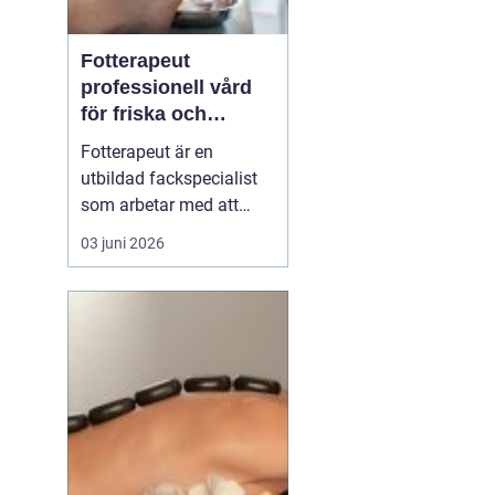
Fotterapeut
professionell vård
för friska och
starkare fötter
Fotterapeut är en
utbildad fackspecialist
som arbetar med att
förebygga, behandla och
03 juni 2026
lindra problem i fötter
och underben. Många
människor lever med
värk, förhårdnader eller
nagelbesvär under lång
tid utan att söka hjälp,
trots att rätt behandling
o...