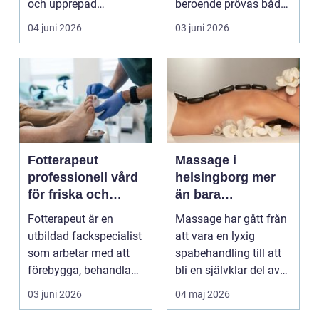
och upprepad
beroende prövas både
utsatthet, ofta i
yrkesrollen o...
04 juni 2026
03 juni 2026
relation...
Fotterapeut
Massage i
professionell vård
helsingborg mer
för friska och
än bara
starkare fötter
avkoppling
Fotterapeut är en
Massage har gått från
utbildad fackspecialist
att vara en lyxig
som arbetar med att
spabehandling till att
förebygga, behandla
bli en självklar del av
och lindra problem...
mångas vardag...
03 juni 2026
04 maj 2026