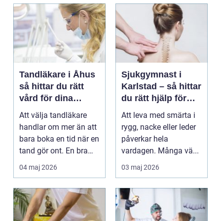
Tandläkare i Åhus
Sjukgymnast i
så hittar du rätt
Karlstad – så hittar
vård för dina
du rätt hjälp för
tänder
smärta och rehab
Att välja tandläkare
Att leva med smärta i
handlar om mer än att
rygg, nacke eller leder
bara boka en tid när en
påverkar hela
tand gör ont. En bra
vardagen. Många vä...
tandvårdskli...
04 maj 2026
03 maj 2026