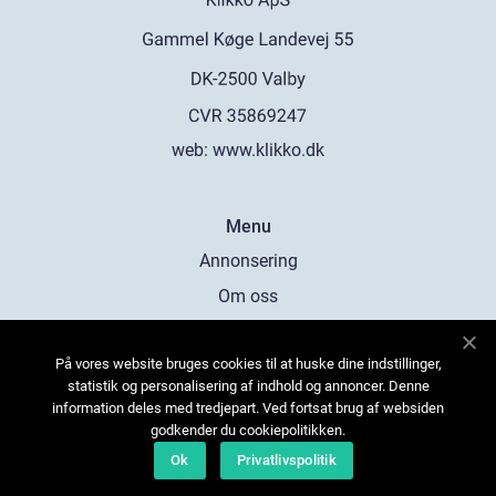
web:
www.klikko.dk
Menu
Annonsering
Om oss
Cookies
På vores website bruges cookies til at huske dine indstillinger,
Kontakta oss
statistik og personalisering af indhold og annoncer. Denne
Sitemap
information deles med tredjepart. Ved fortsat brug af websiden
godkender du cookiepolitikken.
Ok
Privatlivspolitik