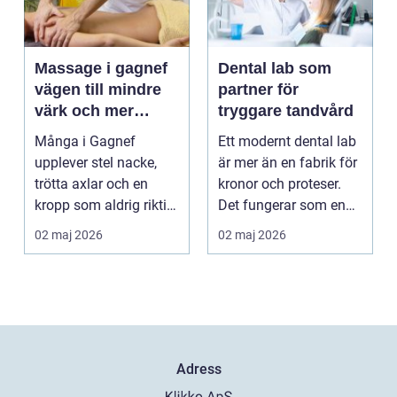
Massage i gagnef
Dental lab som
vägen till mindre
partner för
värk och mer
tryggare tandvård
vardagsenergi
Många i Gagnef
Ett modernt dental lab
upplever stel nacke,
är mer än en fabrik för
trötta axlar och en
kronor och proteser.
kropp som aldrig riktigt
Det fungerar som en
hinner återhämta si...
förlängning ...
02 maj 2026
02 maj 2026
Adress