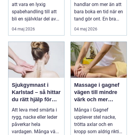
att vara en lyxig
handlar om mer än att
spabehandling till att
bara boka en tid när en
bli en självklar del av
tand gör ont. En bra
mångas vardag...
tandvårdskli...
04 maj 2026
04 maj 2026
Sjukgymnast i
Massage i gagnef
Karlstad – så hittar
vägen till mindre
du rätt hjälp för
värk och mer
smärta och rehab
vardagsenergi
Att leva med smärta i
Många i Gagnef
rygg, nacke eller leder
upplever stel nacke,
påverkar hela
trötta axlar och en
vardagen. Många vä...
kropp som aldrig riktigt