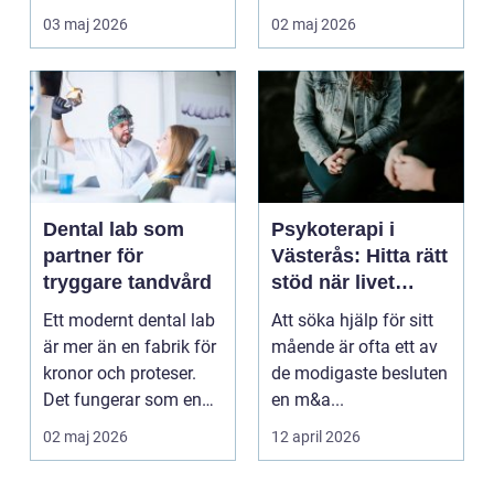
hinner återhämta si...
03 maj 2026
02 maj 2026
Dental lab som
Psykoterapi i
partner för
Västerås: Hitta rätt
tryggare tandvård
stöd när livet
skaver
Ett modernt dental lab
Att söka hjälp för sitt
är mer än en fabrik för
mående är ofta ett av
kronor och proteser.
de modigaste besluten
Det fungerar som en
en m&a...
förlängning ...
02 maj 2026
12 april 2026