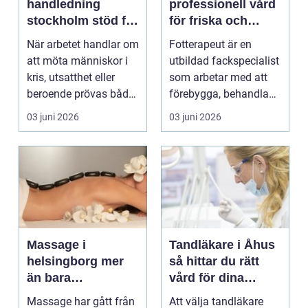
handledning
professionell vård
stockholm stöd för
för friska och
hållbart arbete
starkare fötter
När arbetet handlar om
Fotterapeut är en
med människor
att möta människor i
utbildad fackspecialist
kris, utsatthet eller
som arbetar med att
beroende prövas både
förebygga, behandla
yrkesrollen o...
och lindra problem...
03 juni 2026
03 juni 2026
Massage i
Tandläkare i Åhus
helsingborg mer
så hittar du rätt
än bara
vård för dina
avkoppling
tänder
Massage har gått från
Att välja tandläkare