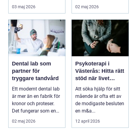
hinner återhämta si...
03 maj 2026
02 maj 2026
Dental lab som
Psykoterapi i
partner för
Västerås: Hitta rätt
tryggare tandvård
stöd när livet
skaver
Ett modernt dental lab
Att söka hjälp för sitt
är mer än en fabrik för
mående är ofta ett av
kronor och proteser.
de modigaste besluten
Det fungerar som en
en m&a...
förlängning ...
02 maj 2026
12 april 2026