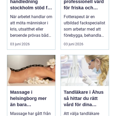
handledning
professionell vård
stockholm stöd för
för friska och
hållbart arbete
starkare fötter
När arbetet handlar om
Fotterapeut är en
med människor
att möta människor i
utbildad fackspecialist
kris, utsatthet eller
som arbetar med att
beroende prövas både
förebygga, behandla
yrkesrollen o...
och lindra problem...
03 juni 2026
03 juni 2026
Massage i
Tandläkare i Åhus
helsingborg mer
så hittar du rätt
än bara
vård för dina
avkoppling
tänder
Massage har gått från
Att välja tandläkare