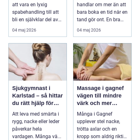
att vara en lyxig
handlar om mer än att
spabehandling till att
bara boka en tid när en
bli en självklar del av
tand gör ont. En bra
mångas vardag...
tandvårdskli...
04 maj 2026
04 maj 2026
Sjukgymnast i
Massage i gagnef
Karlstad – så hittar
vägen till mindre
du rätt hjälp för
värk och mer
smärta och rehab
vardagsenergi
Att leva med smärta i
Många i Gagnef
rygg, nacke eller leder
upplever stel nacke,
påverkar hela
trötta axlar och en
vardagen. Många vä...
kropp som aldrig riktigt