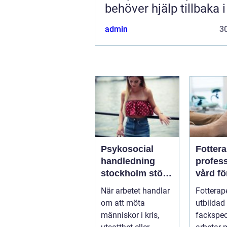
behöver hjälp tillbaka 
admin
30
Psykosocial
Fotter
handledning
profess
stockholm stöd
vård fö
för hållbart
och st
När arbetet handlar
Fotterap
arbete med
fötter
om att möta
utbildad
människor
människor i kris,
fackspec