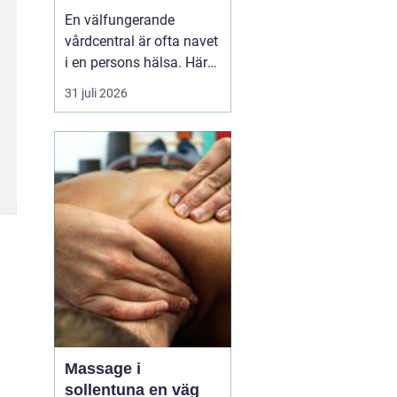
livet
En välfungerande
vårdcentral är ofta navet
i en persons hälsa. Här
får människor hjälp med
31 juli 2026
allt från förkylningar och
hudutslag till kroniska
sjukdomar, psykisk
ohälsa och
rehabilitering. I en
växande kommun som
Svedala blir valet av
vårdcentral extr...
Massage i
sollentuna en väg