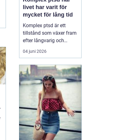
livet har varit för
mycket för lång tid
Komplex ptsd är ett
tillstånd som växer fram
efter långvarig och
upprepad utsatthet, ofta
04 juni 2026
i relationer som skulle
vara trygga. Många
känner sig förvirrade,
skamsna eller svaga när
kropp och psyke
reagerar starkare än vad
situationen verkar
motivera. ...
e
d