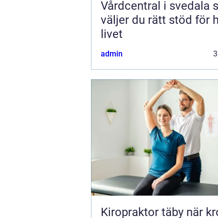
Vårdcentral i svedala så
väljer du rätt stöd för 
livet
admin
3
Kiropraktor täby när kroppen