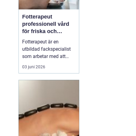
Fotterapeut
professionell vård
för friska och
starkare fötter
Fotterapeut är en
utbildad fackspecialist
som arbetar med att
förebygga, behandla och
03 juni 2026
lindra problem i fötter
och underben. Många
människor lever med
värk, förhårdnader eller
nagelbesvär under lång
tid utan att söka hjälp,
trots att rätt behandling
o...