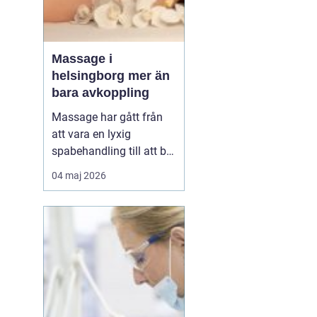
Massage i
helsingborg mer än
bara avkoppling
Massage har gått från
att vara en lyxig
spabehandling till att bli
en självklar del av
04 maj 2026
mångas vardagliga
hälsorutin. Forskning
visar att regelbunden
beröring kan sänka
stressnivåer, lindra
smärta och förbättra
sömnen. I en stad som
Helsingborg, där m...