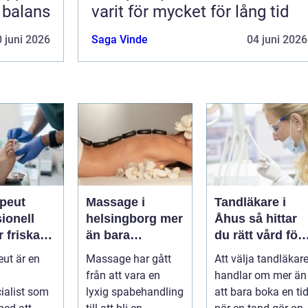
i balans
varit för mycket för lång tid
 juni 2026
Saga Vinde
04 juni 2026
apeut
Massage i
Tandläkare i
ionell
helsingborg mer
Åhus så hittar
r friska
än bara
du rätt vård för
arkare
avkoppling
dina tänder
eut är en
Massage har gått
Att välja tandläkar
från att vara en
handlar om mer än
ialist som
lyxig spabehandling
att bara boka en ti