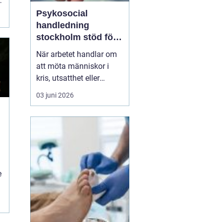
.
Psykosocial
handledning
stockholm stöd för
hållbart arbete med
När arbetet handlar om
människor
att möta människor i
kris, utsatthet eller
beroende prövas både
03 juni 2026
yrkesrollen och den egna
orken. Många som
arbetar inom
socialtjänst, skola,
omsorg, HVB, öppenvård
eller rättsväsende känner
igen kombinationen av
e
höga krav, kompl...