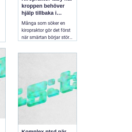
kroppen behöver
hjälp tillbaka i
balans
Många som söker en
kiropraktor gör det först
när smärtan börjar störa
vardagen på allvar.
Ryggont, stel nacke eller
molande värk i axlarna
kan göra enkla saker
som att jobba, sova eller
träna betydligt svårare.
För den som letar efter
en
30 juni 2026
Komplex ptsd när