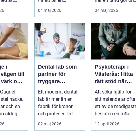
med att
till att bli en
när en tand gör ont
a,
självklar del av
En bra
026
04 maj 2026
04 maj 2026
 och lindra
mångas vardag...
tandvårdskli...
..
e i
Dental lab som
Psykoterapi i
l
partner för
Västerås: Hitta
 värk och
tryggare
rätt stöd när
tandvård
livet skaver
 Gagnef
Ett modernt dental
Att söka hjälp för
senergi
 stel nacke,
lab är mer än en
sitt mående är ofta
lar och en
fabrik för kronor
ett av de modigast
m aldrig
och proteser. Det
besluten en m&a...
inner
fungerar som en
026
02 maj 2026
12 april 2026
 si...
förlängning ...