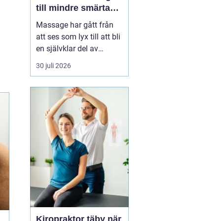
till mindre smärta
och mer ork i
Massage har gått från
vardagen
att ses som lyx till att bli
en självklar del av
många människors
30 juli 2026
hälsa och vardag. Allt
fler som bor och arbetar
norr om Stockholm
söker
professionell
massage Sollentuna för
a...
Kiropraktor täby när