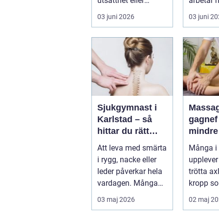
utsatthet eller
arbetar 
beroende prövas
förebygg
03 juni 2026
03 juni 2
både yrkesrollen o...
behandla
problem.
Sjukgymnast i
Massag
Karlstad – så
gagnef vägen til
hittar du rätt
mindre
hjälp för smärta
mer
Att leva med smärta
Många i
och rehab
vardag
i rygg, nacke eller
upplever
leder påverkar hela
trötta ax
vardagen. Många
kropp so
vä...
riktigt h
03 maj 2026
02 maj 2
återhämta