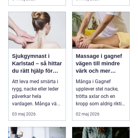
Sjukgymnast i
Massage i gagnef
Karlstad – så hittar
vägen till mindre
du rätt hjälp för
värk och mer
smärta och rehab
vardagsenergi
Att leva med smärta i
Många i Gagnef
rygg, nacke eller leder
upplever stel nacke,
påverkar hela
trötta axlar och en
vardagen. Många vä...
kropp som aldrig riktigt
hinner återhämta si...
03 maj 2026
02 maj 2026