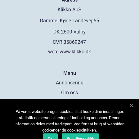
web:
www.klikko.dk
Menu
Annonsering
Om oss
Cookies
På vores website bruges cookies til at huske dine indstillinger,
Kontakta oss
statistik og personalisering af indhold og annoncer. Denne
Sitemap
information deles med tredjepart. Ved fortsat brug af websiden
godkender du cookiepolitikken.
Ok
Privatlivspolitik