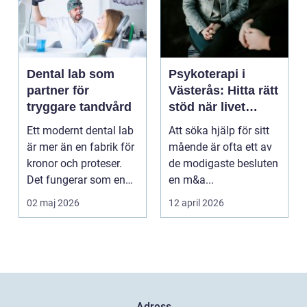
Dental lab som
Psykoterapi i
partner för
Västerås: Hitta rätt
tryggare tandvård
stöd när livet
skaver
Ett modernt dental lab
Att söka hjälp för sitt
är mer än en fabrik för
mående är ofta ett av
kronor och proteser.
de modigaste besluten
Det fungerar som en
en m&a...
förlängning ...
02 maj 2026
12 april 2026
Adress