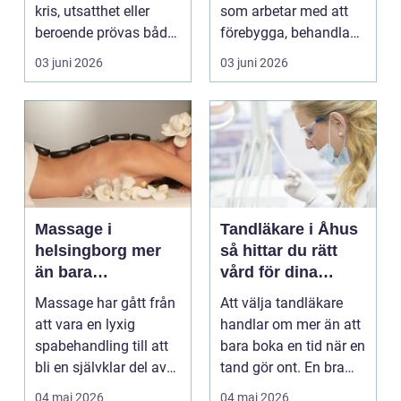
kris, utsatthet eller
som arbetar med att
beroende prövas både
förebygga, behandla
yrkesrollen o...
och lindra problem...
03 juni 2026
03 juni 2026
Massage i
Tandläkare i Åhus
helsingborg mer
så hittar du rätt
än bara
vård för dina
avkoppling
tänder
Massage har gått från
Att välja tandläkare
att vara en lyxig
handlar om mer än att
spabehandling till att
bara boka en tid när en
bli en självklar del av
tand gör ont. En bra
mångas vardag...
tandvårdskli...
04 maj 2026
04 maj 2026