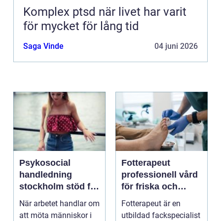
Komplex ptsd när livet har varit
för mycket för lång tid
Saga Vinde
04 juni 2026
Psykosocial
Fotterapeut
handledning
professionell vård
stockholm stöd för
för friska och
hållbart arbete
starkare fötter
När arbetet handlar om
Fotterapeut är en
med människor
att möta människor i
utbildad fackspecialist