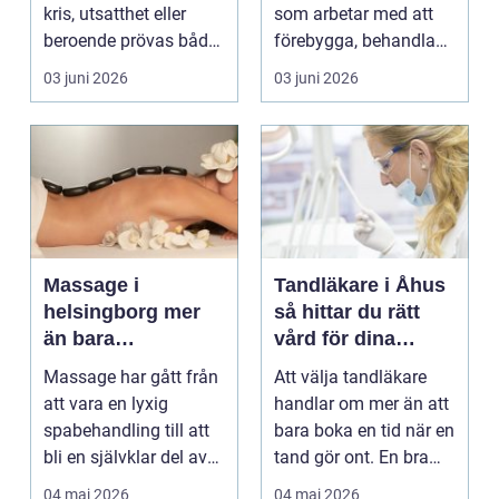
kris, utsatthet eller
som arbetar med att
beroende prövas både
förebygga, behandla
yrkesrollen o...
och lindra problem...
03 juni 2026
03 juni 2026
Massage i
Tandläkare i Åhus
helsingborg mer
så hittar du rätt
än bara
vård för dina
avkoppling
tänder
Massage har gått från
Att välja tandläkare
att vara en lyxig
handlar om mer än att
spabehandling till att
bara boka en tid när en
bli en självklar del av
tand gör ont. En bra
mångas vardag...
tandvårdskli...
04 maj 2026
04 maj 2026