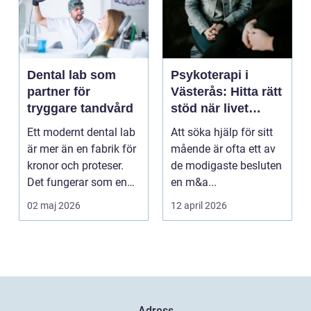
Dental lab som
Psykoterapi i
partner för
Västerås: Hitta rätt
tryggare tandvård
stöd när livet
skaver
Ett modernt dental lab
Att söka hjälp för sitt
är mer än en fabrik för
mående är ofta ett av
kronor och proteser.
de modigaste besluten
Det fungerar som en
en m&a...
förlängning ...
02 maj 2026
12 april 2026
Adress