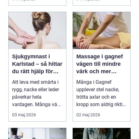
Sjukgymnast i
Massage i gagnef
Karlstad – så hittar
vägen till mindre
du rätt hjälp för
värk och mer
smärta och rehab
vardagsenergi
Att leva med smärta i
Många i Gagnef
rygg, nacke eller leder
upplever stel nacke,
påverkar hela
trötta axlar och en
vardagen. Många vä...
kropp som aldrig riktigt
hinner återhämta si...
03 maj 2026
02 maj 2026