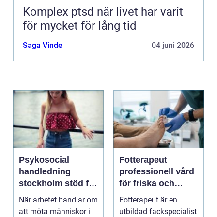
Komplex ptsd när livet har varit
för mycket för lång tid
Saga Vinde
04 juni 2026
Psykosocial
Fotterapeut
handledning
professionell vård
stockholm stöd för
för friska och
hållbart arbete
starkare fötter
När arbetet handlar om
Fotterapeut är en
med människor
att möta människor i
utbildad fackspecialist