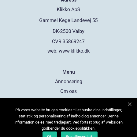
web:
www.klikko.dk
Menu
Annonsering
Om oss
Cookies
På vores website bruges cookies til at huske dine indstillinger,
Kontakta oss
statistik og personalisering af indhold og annoncer. Denne
Sitemap
information deles med tredjepart. Ved fortsat brug af websiden
godkender du cookiepolitikken.
Ok
Privatlivspolitik