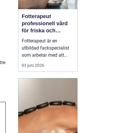
Fotterapeut
professionell vård
för friska och
starkare fötter
Fotterapeut är en
utbildad fackspecialist
som arbetar med att
förebygga, behandla och
tre
03 juni 2026
lindra problem i fötter
och underben. Många
människor lever med
värk, förhårdnader eller
nagelbesvär under lång
tid utan att söka hjälp,
trots att rätt behandling
o...