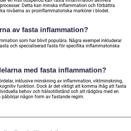
er en viss tidsperiod kan fasta inflammation aktivera
processer. Detta kan minska inflammation och förbättra
ka nivåerna av proinflammatoriska markörer i blodet.
erna av fasta inflammation?
lammation som har blivit populära. Några exempel inkluderar
 fasta och specialiserad fasta för specifika inflammatoriska
rdelarna med fasta inflammation?
ördelar, inklusive minskning av inflammation, viktminskning,
gnitiv funktion. Dock är det viktigt att komma ihåg att fasta
dividuella behov och hälsotillstånd och att rådgöra med en
n påbörjar någon form av fastande regim.