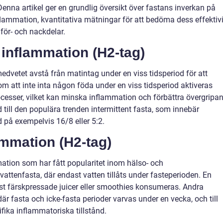
enna artikel ger en grundlig översikt över fastans inverkan på
flammation, kvantitativa mätningar för att bedöma dess effektivi
för- och nackdelar.
 inflammation (H2-tag)
dvetet avstå från matintag under en viss tidsperiod för att
 att inte inta någon föda under en viss tidsperiod aktiveras
cesser, vilket kan minska inflammation och förbättra övergripa
till den populära trenden intermittent fasta, som innebär
d på exempelvis 16/8 eller 5:2.
ammation (H2-tag)
mation som har fått popularitet inom hälso- och
attenfasta, där endast vatten tillåts under fasteperioden. En
ast färskpressade juicer eller smoothies konsumeras. Andra
 där fasta och icke-fasta perioder varvas under en vecka, och till
fika inflammatoriska tillstånd.