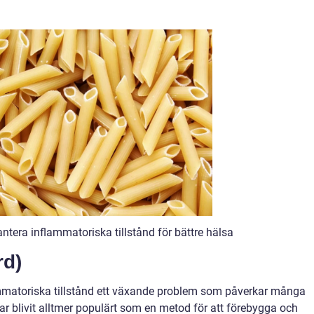
ntera inflammatoriska tillstånd för bättre hälsa
rd)
mmatoriska tillstånd ett växande problem som påverkar många
ar blivit alltmer populärt som en metod för att förebygga och