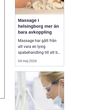
Massage i
helsingborg mer än
bara avkoppling
Massage har gått från
att vara en lyxig
spabehandling till att bli
en självklar del av
04 maj 2026
mångas vardagliga
hälsorutin. Forskning
visar att regelbunden
beröring kan sänka
stressnivåer, lindra
smärta och förbättra
sömnen. I en stad som
Helsingborg, där m...