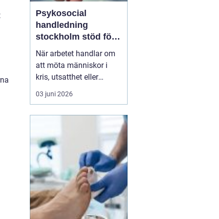
Psykosocial
t
handledning
stockholm stöd för
hållbart arbete med
När arbetet handlar om
människor
att möta människor i
kris, utsatthet eller
rna
beroende prövas både
03 juni 2026
yrkesrollen och den egna
orken. Många som
arbetar inom
socialtjänst, skola,
omsorg, HVB, öppenvård
eller rättsväsende känner
igen kombinationen av
höga krav, kompl...