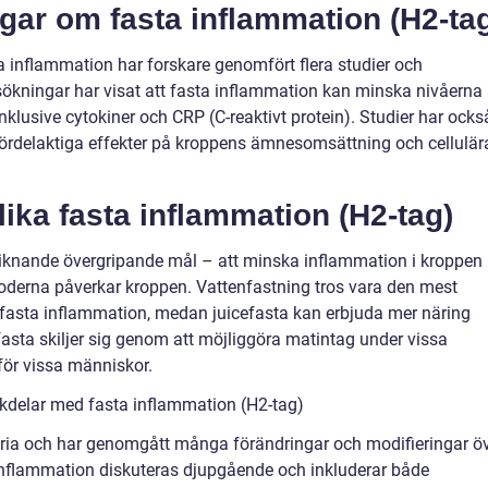
gar om fasta inflammation (H2-ta
ta inflammation har forskare genomfört flera studier och
ökningar har visat att fasta inflammation kan minska nivåerna
nklusive cytokiner och CRP (C-reaktivt protein). Studier har ocks
fördelaktiga effekter på kroppens ämnesomsättning och cellulär
lika fasta inflammation (H2-tag)
 liknande övergripande mål – att minska inflammation i kroppen
etoderna påverkar kroppen. Vattenfastning tros vara den mest
asta inflammation, medan juicefasta kan erbjuda mer näring
fasta skiljer sig genom att möjliggöra matintag under vissa
 för vissa människor.
kdelar med fasta inflammation (H2-tag)
oria och har genomgått många förändringar och modifieringar ö
 inflammation diskuteras djupgående och inkluderar både