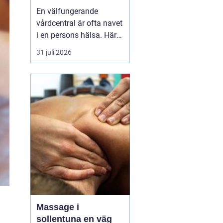
livet
En välfungerande
vårdcentral är ofta navet
i en persons hälsa. Här
får människor hjälp med
31 juli 2026
allt från förkylningar och
hudutslag till kroniska
sjukdomar, psykisk
ohälsa och
rehabilitering. I en
växande kommun som
Svedala blir valet av
vårdcentral extr...
Massage i
sollentuna en väg