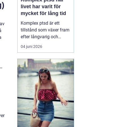
g)
livet har varit för
mycket för lång tid
Komplex ptsd är ett
 av
tillstånd som växer fram
å
efter långvarig och
a
upprepad utsatthet, ofta
04 juni 2026
i relationer som skulle
vara trygga. Många
känner sig förvirrade,
 –
skamsna eller svaga när
kropp och psyke
reagerar starkare än vad
situationen verkar
motivera. ...
ver