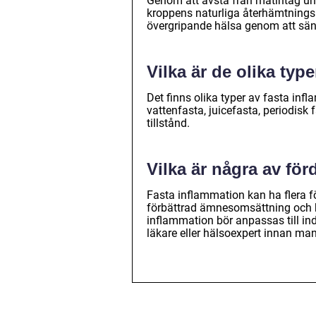
Genom att avstå från matintag und
kroppens naturliga återhämtnings
övergripande hälsa genom att sän
Vilka är de olika typ
Det finns olika typer av fasta inf
vattenfasta, juicefasta, periodisk
tillstånd.
Vilka är några av fö
Fasta inflammation kan ha flera f
förbättrad ämnesomsättning och ko
inflammation bör anpassas till in
läkare eller hälsoexpert innan ma