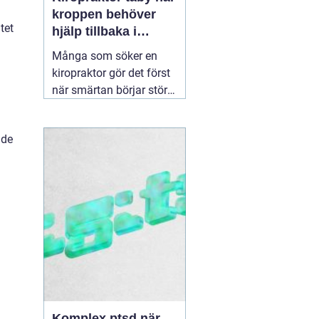
kroppen behöver
tet
hjälp tillbaka i
balans
Många som söker en
kiropraktor gör det först
när smärtan börjar störa
vardagen på allvar.
Ryggont, stel nacke eller
nde
molande värk i axlarna
kan göra enkla saker
som att jobba, sova eller
träna betydligt svårare.
För den som letar efter
en
30 juni 2026
Komplex ptsd när