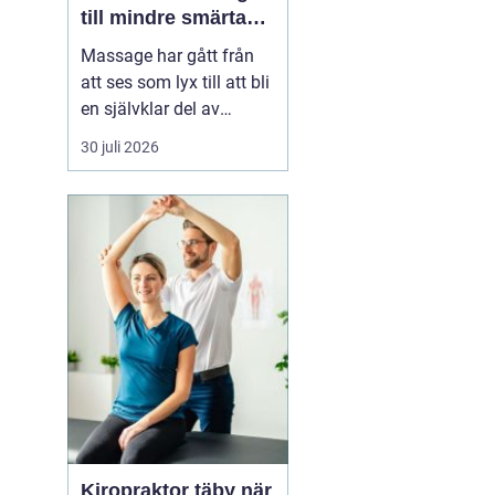
till mindre smärta
och mer ork i
Massage har gått från
vardagen
att ses som lyx till att bli
en självklar del av
många människors
30 juli 2026
hälsa och vardag. Allt
fler som bor och arbetar
norr om Stockholm
söker
professionell
massage Sollentuna för
a...
Kiropraktor täby när