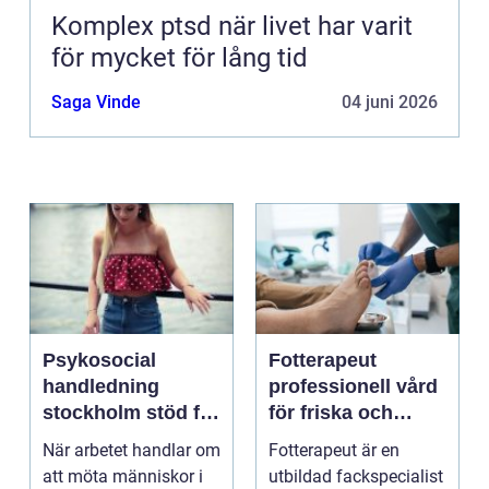
Komplex ptsd när livet har varit
för mycket för lång tid
Saga Vinde
04 juni 2026
Psykosocial
Fotterapeut
handledning
professionell vård
stockholm stöd för
för friska och
hållbart arbete
starkare fötter
När arbetet handlar om
Fotterapeut är en
med människor
att möta människor i
utbildad fackspecialist