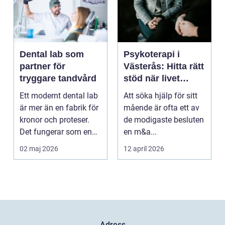
Dental lab som
Psykoterapi i
partner för
Västerås: Hitta rätt
tryggare tandvård
stöd när livet
skaver
Ett modernt dental lab
Att söka hjälp för sitt
är mer än en fabrik för
mående är ofta ett av
kronor och proteser.
de modigaste besluten
Det fungerar som en
en m&a...
förlängning ...
02 maj 2026
12 april 2026
Adress