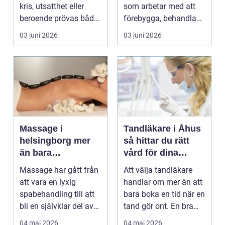
kris, utsatthet eller
som arbetar med att
beroende prövas både
förebygga, behandla
yrkesrollen o...
och lindra problem...
03 juni 2026
03 juni 2026
Massage i
Tandläkare i Åhus
helsingborg mer
så hittar du rätt
än bara
vård för dina
avkoppling
tänder
Massage har gått från
Att välja tandläkare
att vara en lyxig
handlar om mer än att
spabehandling till att
bara boka en tid när en
bli en självklar del av
tand gör ont. En bra
mångas vardag...
tandvårdskli...
04 maj 2026
04 maj 2026