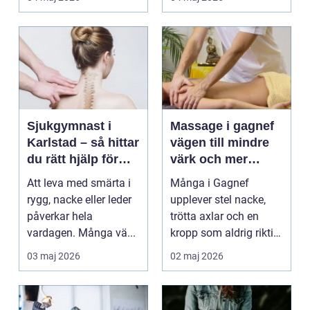
Sjukgymnast i
Massage i gagnef
Karlstad – så hittar
vägen till mindre
du rätt hjälp för
värk och mer
smärta och rehab
vardagsenergi
Att leva med smärta i
Många i Gagnef
rygg, nacke eller leder
upplever stel nacke,
påverkar hela
trötta axlar och en
vardagen. Många vä...
kropp som aldrig riktigt
hinner återhämta si...
03 maj 2026
02 maj 2026