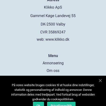
web:
www.klikko.dk
Menu
Annonsering
Om oss
Cookies
På vores website bruges cookies til at huske dine indstillinger,
Kontakta oss
statistik og personalisering af indhold og annoncer. Denne
Sitemap
information deles med tredjepart. Ved fortsat brug af websiden
godkender du cookiepolitikken.
Ok
Privatlivspolitik