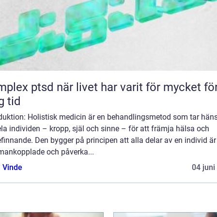
d när livet har varit för mycket för
g tid
oduktion: Holistisk medicin är en behandlingsmetod som tar hän
hela individen – kropp, själ och sinne – för att främja hälsa och
finnande. Den bygger på principen att alla delar av en individ är
ankopplade och påverka...
 Vinde
04 juni