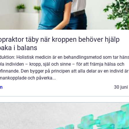
tor täby när kroppen behöver hjälp
lbaka i balans
oduktion: Holistisk medicin är en behandlingsmetod som tar hän
hela individen – kropp, själ och sinne – för att främja hälsa och
finnande. Den bygger på principen att alla delar av en individ är
ankopplade och påverka...
n
30 juni