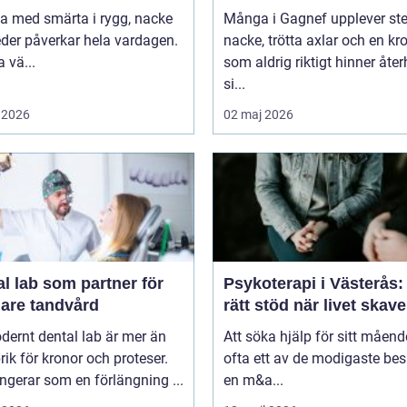
va med smärta i rygg, nacke
Många i Gagnef upplever ste
leder påverkar hela vardagen.
nacke, trötta axlar och en kr
 vä...
som aldrig riktigt hinner åt
si...
 2026
02 maj 2026
l lab som partner för
Psykoterapi i Västerås: 
gare tandvård
rätt stöd när livet skave
dernt dental lab är mer än
Att söka hjälp för sitt måend
rik för kronor och proteser.
ofta ett av de modigaste bes
ngerar som en förlängning ...
en m&a...