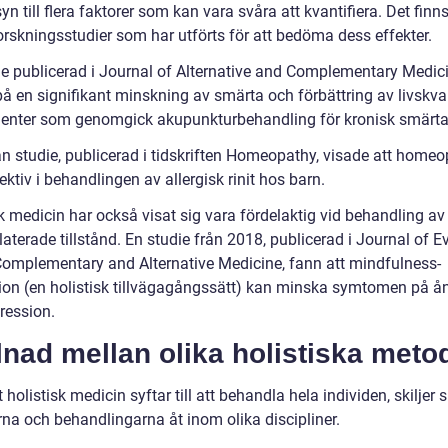
yn till flera faktorer som kan vara svåra att kvantifiera. Det finn
orskningsstudier som har utförts för att bedöma dess effekter.
ie publicerad i Journal of Alternative and Complementary Medic
å en signifikant minskning av smärta och förbättring av livskval
ienter som genomgick akupunkturbehandling för kronisk smärta
n studie, publicerad i tidskriften Homeopathy, visade att homeo
ektiv i behandlingen av allergisk rinit hos barn.
k medicin har också visat sig vara fördelaktig vid behandling av
laterade tillstånd. En studie från 2018, publicerad i Journal of E
omplementary and Alternative Medicine, fann att mindfulness-
ion (en holistisk tillvägagångssätt) kan minska symtomen på å
ression.
lnad mellan olika holistiska meto
t holistisk medicin syftar till att behandla hela individen, skiljer s
na och behandlingarna åt inom olika discipliner.