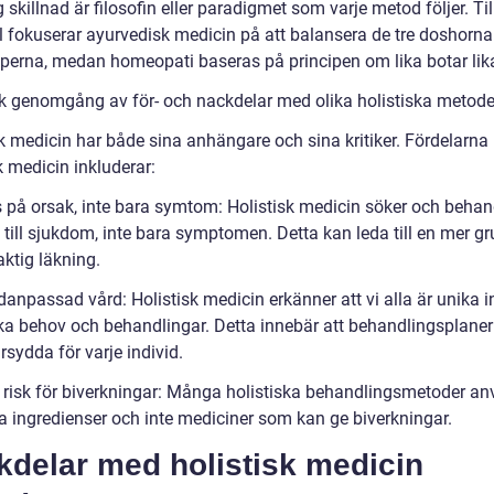
g skillnad är filosofin eller paradigmet som varje metod följer. Til
 fokuserar ayurvedisk medicin på att balansera de tre doshorna 
yperna, medan homeopati baseras på principen om lika botar lik
sk genomgång av för- och nackdelar med olika holistiska metode
sk medicin har både sina anhängare och sina kritiker. Fördelarn
k medicin inkluderar:
 på orsak, inte bara symtom: Holistisk medicin söker och behan
till sjukdom, inte bara symptomen. Detta kan leda till en mer gr
ktig läkning.
danpassad vård: Holistisk medicin erkänner att vi alla är unika i
ka behov och behandlingar. Detta innebär att behandlingsplaner
sydda för varje individ.
 risk för biverkningar: Många holistiska behandlingsmetoder a
ga ingredienser och inte mediciner som kan ge biverkningar.
kdelar med holistisk medicin