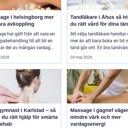
ge i helsingborg mer
Tandläkare i Åhus så hittar
ara avkoppling
du rätt vård för dina tä
e har gått från att vara en
Att välja tandläkare handlar
spabehandling till att bli en
mer än att bara boka en tid 
lar del av mångas vardag...
tand gör ont. En bra tandvårds
 2026
04 maj 2026
gymnast i Karlstad – så
Massage i gagnef vägen till
r du rätt hjälp för smärta
mindre värk och mer
rehab
vardagsenergi