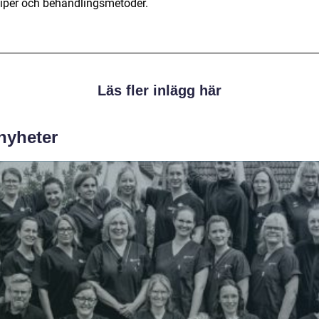
ciper och behandlingsmetoder.
Läs fler inlägg här
 nyheter