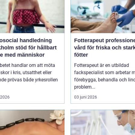
osocial handledning
Fotterapeut professionell
öd för hållbart
vård för friska och star
te med människor
fötter
betet handlar om att möta
Fotterapeut är en utbildad
kor i kris, utsatthet eller
fackspecialist som arbetar m
nde prövas både yrkesrollen
förebygga, behandla och lin
problem...
i 2026
03 juni 2026