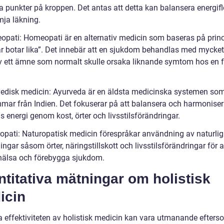
ka punkter på kroppen. Det antas att detta kan balansera energif
mja läkning.
opati: Homeopati är en alternativ medicin som baseras på prin
ar botar lika”. Det innebär att en sjukdom behandlas med mycke
v ett ämne som normalt skulle orsaka liknande symtom hos en f
vedisk medicin: Ayurveda är en äldsta medicinska systemen so
mar från Indien. Det fokuserar på att balansera och harmonise
 energi genom kost, örter och livsstilsförändringar.
ropati: Naturopatisk medicin förespråkar användning av naturli
ngar såsom örter, näringstillskott och livsstilsförändringar för a
hälsa och förebygga sjukdom.
titativa mätningar om holistisk
icin
a effektiviteten av holistisk medicin kan vara utmanande efter