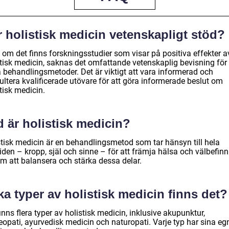
 holistisk medicin vetenskapligt stöd?
 om det finns forskningsstudier som visar på positiva effekter a
stisk medicin, saknas det omfattande vetenskaplig bevisning för
a behandlingsmetoder. Det är viktigt att vara informerad och
ultera kvalificerade utövare för att göra informerade beslut om
tisk medicin.
 är holistisk medicin?
stisk medicin är en behandlingsmetod som tar hänsyn till hela
iden – kropp, själ och sinne – för att främja hälsa och välbefin
m att balansera och stärka dessa delar.
ka typer av holistisk medicin finns det?
inns flera typer av holistisk medicin, inklusive akupunktur,
opati, ayurvedisk medicin och naturopati. Varje typ har sina eg