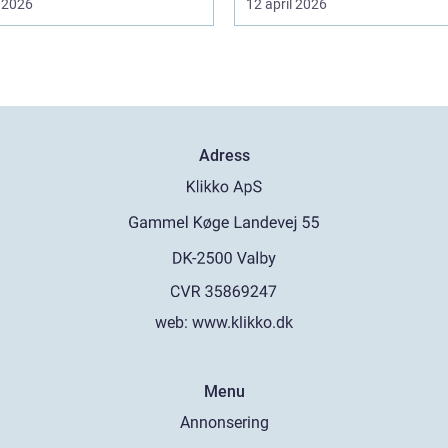
 2026
12 april 2026
Adress
web:
www.klikko.dk
Menu
Annonsering