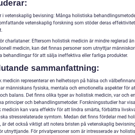
uderar:
er i vetenskaplig bevisning: Många holistiska behandlingsmetod
omfattande vetenskaplig forskning som stöder deras effektivite
t.
ör charlataner: Eftersom holistisk medicin är mindre reglerad än
ionell medicin, kan det finnas personer som utnyttjar människor
a behandlingar för att sälja ineffektiva eller farliga produkter.
lutande sammanfattning:
sk medicin representerar en helhetssyn på hälsa och välbefinna
ar människans fysiska, mentala och emotionella aspekter för a
och balans. Det finns olika typer av holistisk medicin, var och 
na principer och behandlingsmetoder. Forskningsstudier har visa
k medicin kan vara effektiv för att lindra smärta, förbättra livskv
ska stressrelaterade symtom. Medan det finns fördelar med holi
 är det också viktigt att notera bristen på vetenskaplig bevisnin
ör utnyttjande. För privatpersoner som är intresserade av holisti