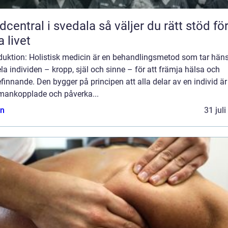
tral i svedala så väljer du rätt stöd för
a livet
oduktion: Holistisk medicin är en behandlingsmetod som tar hän
hela individen – kropp, själ och sinne – för att främja hälsa och
finnande. Den bygger på principen att alla delar av en individ är
ankopplade och påverka...
n
31 jul