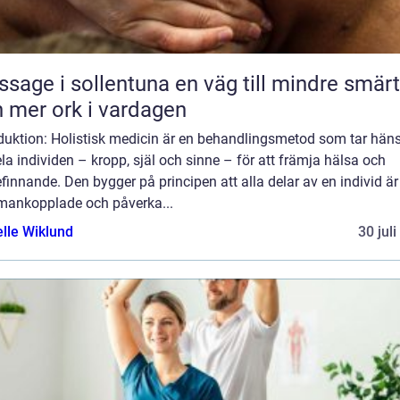
 i sollentuna en väg till mindre smärta
 mer ork i vardagen
oduktion: Holistisk medicin är en behandlingsmetod som tar hän
hela individen – kropp, själ och sinne – för att främja hälsa och
finnande. Den bygger på principen att alla delar av en individ är
ankopplade och påverka...
elle Wiklund
30 jul