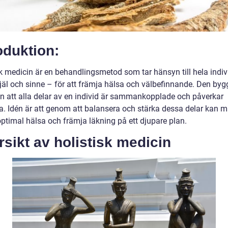
oduktion:
sk medicin är en behandlingsmetod som tar hänsyn till hela indi
själ och sinne – för att främja hälsa och välbefinnande. Den byg
en att alla delar av en individ är sammankopplade och påverkar
a. Idén är att genom att balansera och stärka dessa delar kan 
ptimal hälsa och främja läkning på ett djupare plan.
sikt av holistisk medicin