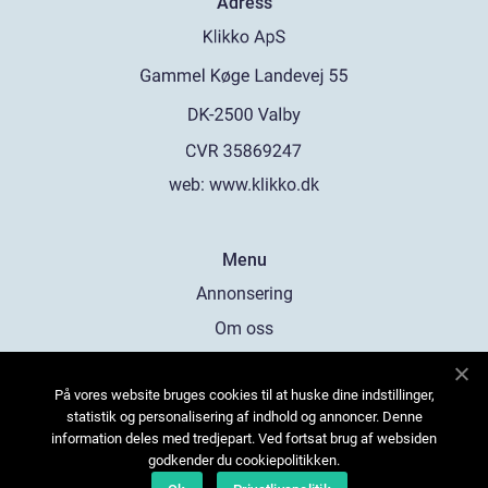
Adress
web:
www.klikko.dk
Menu
Annonsering
Om oss
Cookies
På vores website bruges cookies til at huske dine indstillinger,
Kontakta oss
statistik og personalisering af indhold og annoncer. Denne
Sitemap
information deles med tredjepart. Ved fortsat brug af websiden
godkender du cookiepolitikken.