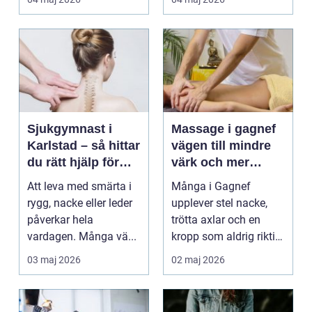
Sjukgymnast i
Massage i gagnef
Karlstad – så hittar
vägen till mindre
du rätt hjälp för
värk och mer
smärta och rehab
vardagsenergi
Att leva med smärta i
Många i Gagnef
rygg, nacke eller leder
upplever stel nacke,
påverkar hela
trötta axlar och en
vardagen. Många vä...
kropp som aldrig riktigt
hinner återhämta si...
03 maj 2026
02 maj 2026