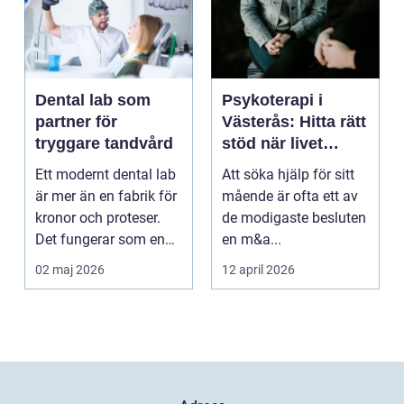
Dental lab som
Psykoterapi i
partner för
Västerås: Hitta rätt
tryggare tandvård
stöd när livet
skaver
Ett modernt dental lab
Att söka hjälp för sitt
är mer än en fabrik för
mående är ofta ett av
kronor och proteser.
de modigaste besluten
Det fungerar som en
en m&a...
förlängning ...
02 maj 2026
12 april 2026