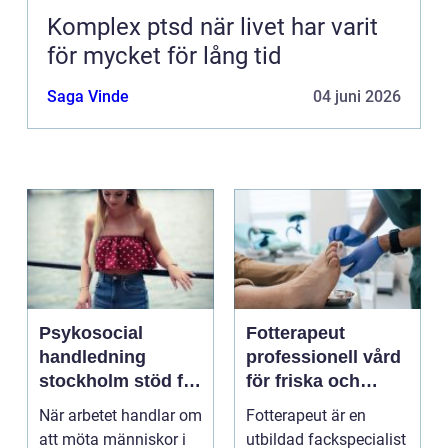
Komplex ptsd när livet har varit
för mycket för lång tid
Saga Vinde
04 juni 2026
Psykosocial
Fotterapeut
handledning
professionell vård
stockholm stöd för
för friska och
hållbart arbete
starkare fötter
När arbetet handlar om
Fotterapeut är en
med människor
att möta människor i
utbildad fackspecialist