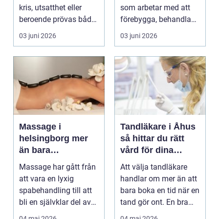
kris, utsatthet eller
som arbetar med att
beroende prövas både
förebygga, behandla
yrkesrollen o...
och lindra problem...
03 juni 2026
03 juni 2026
Massage i
Tandläkare i Åhus
helsingborg mer
så hittar du rätt
än bara
vård för dina
avkoppling
tänder
Massage har gått från
Att välja tandläkare
att vara en lyxig
handlar om mer än att
spabehandling till att
bara boka en tid när en
bli en självklar del av
tand gör ont. En bra
mångas vardag...
tandvårdskli...
04 maj 2026
04 maj 2026