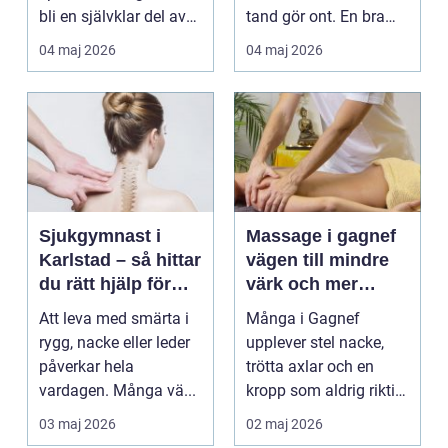
bli en självklar del av
tand gör ont. En bra
mångas vardag...
tandvårdskli...
04 maj 2026
04 maj 2026
Sjukgymnast i
Massage i gagnef
Karlstad – så hittar
vägen till mindre
du rätt hjälp för
värk och mer
smärta och rehab
vardagsenergi
Att leva med smärta i
Många i Gagnef
rygg, nacke eller leder
upplever stel nacke,
påverkar hela
trötta axlar och en
vardagen. Många vä...
kropp som aldrig riktigt
hinner återhämta si...
03 maj 2026
02 maj 2026