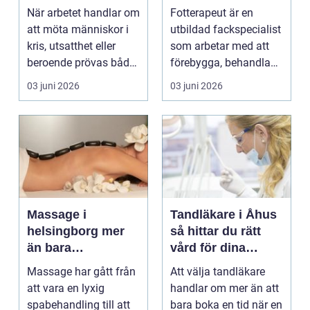
hållbart arbete
starkare fötter
När arbetet handlar om
Fotterapeut är en
med människor
att möta människor i
utbildad fackspecialist
kris, utsatthet eller
som arbetar med att
beroende prövas både
förebygga, behandla
yrkesrollen o...
och lindra problem...
03 juni 2026
03 juni 2026
Massage i
Tandläkare i Åhus
helsingborg mer
så hittar du rätt
än bara
vård för dina
avkoppling
tänder
Massage har gått från
Att välja tandläkare
att vara en lyxig
handlar om mer än att
spabehandling till att
bara boka en tid när en