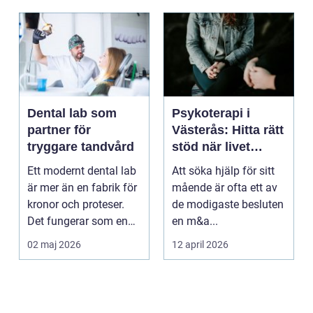
Dental lab som
Psykoterapi i
partner för
Västerås: Hitta rätt
tryggare tandvård
stöd när livet
skaver
Ett modernt dental lab
Att söka hjälp för sitt
är mer än en fabrik för
mående är ofta ett av
kronor och proteser.
de modigaste besluten
Det fungerar som en
en m&a...
förlängning ...
02 maj 2026
12 april 2026