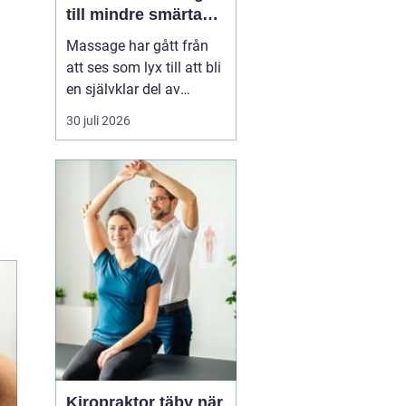
till mindre smärta
och mer ork i
Massage har gått från
vardagen
att ses som lyx till att bli
en självklar del av
många människors
30 juli 2026
hälsa och vardag. Allt
fler som bor och arbetar
norr om Stockholm
söker
professionell
massage Sollentuna för
a...
Kiropraktor täby när