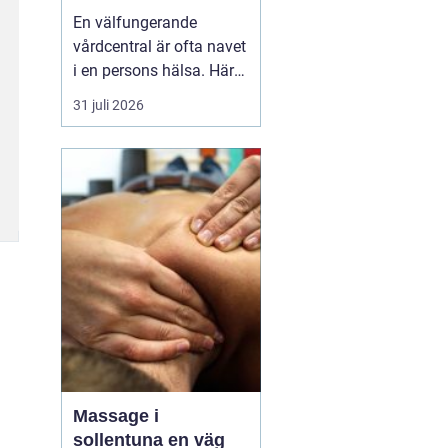
livet
En välfungerande
vårdcentral är ofta navet
i en persons hälsa. Här
får människor hjälp med
31 juli 2026
allt från förkylningar och
hudutslag till kroniska
sjukdomar, psykisk
ohälsa och
rehabilitering. I en
växande kommun som
Svedala blir valet av
vårdcentral extr...
Massage i
sollentuna en väg