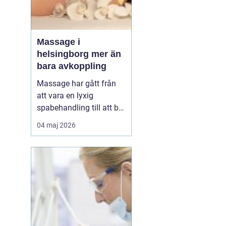
Massage i
helsingborg mer än
bara avkoppling
Massage har gått från
att vara en lyxig
spabehandling till att bli
en självklar del av
04 maj 2026
mångas vardagliga
hälsorutin. Forskning
visar att regelbunden
beröring kan sänka
stressnivåer, lindra
smärta och förbättra
sömnen. I en stad som
Helsingborg, där m...