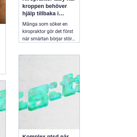
kroppen behöver
hjälp tillbaka i
balans
Många som söker en
kiropraktor gör det först
när smärtan börjar störa
vardagen på allvar.
Ryggont, stel nacke eller
molande värk i axlarna
kan göra enkla saker
som att jobba, sova eller
träna betydligt svårare.
För den som letar efter
en
30 juni 2026
Komplex ptsd när