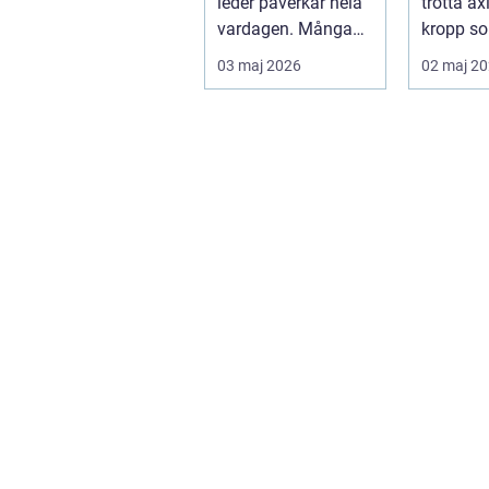
leder påverkar hela
trötta ax
vardagen. Många
kropp so
vä...
riktigt h
03 maj 2026
02 maj 2
återhämta