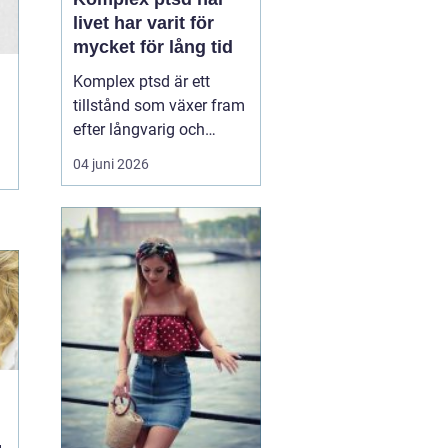
livet har varit för
mycket för lång tid
Komplex ptsd är ett
tillstånd som växer fram
efter långvarig och
upprepad utsatthet, ofta
04 juni 2026
i relationer som skulle
vara trygga. Många
känner sig förvirrade,
skamsna eller svaga när
kropp och psyke
reagerar starkare än vad
situationen verkar
motivera. ...