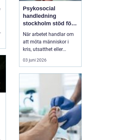
Psykosocial
e
handledning
stockholm stöd för
d
hållbart arbete med
.
När arbetet handlar om
människor
att möta människor i
kris, utsatthet eller
beroende prövas både
03 juni 2026
yrkesrollen och den egna
orken. Många som
arbetar inom
socialtjänst, skola,
omsorg, HVB, öppenvård
eller rättsväsende känner
igen kombinationen av
höga krav, kompl...