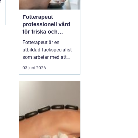
e
Fotterapeut
professionell vård
för friska och
starkare fötter
Fotterapeut är en
utbildad fackspecialist
som arbetar med att
förebygga, behandla och
03 juni 2026
lindra problem i fötter
och underben. Många
människor lever med
värk, förhårdnader eller
nagelbesvär under lång
tid utan att söka hjälp,
trots att rätt behandling
o...