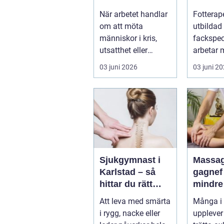
för hållbart
och st
När arbetet handlar
Fotterap
arbete med
fötter
om att möta
utbildad
människor
människor i kris,
fackspec
utsatthet eller
arbetar 
beroende prövas
förebygg
03 juni 2026
03 juni 2
både yrkesrollen o...
behandla
problem.
Sjukgymnast i
Massag
Karlstad – så
gagnef vägen til
hittar du rätt
mindre
hjälp för smärta
mer
Att leva med smärta
Många i
och rehab
vardag
i rygg, nacke eller
upplever