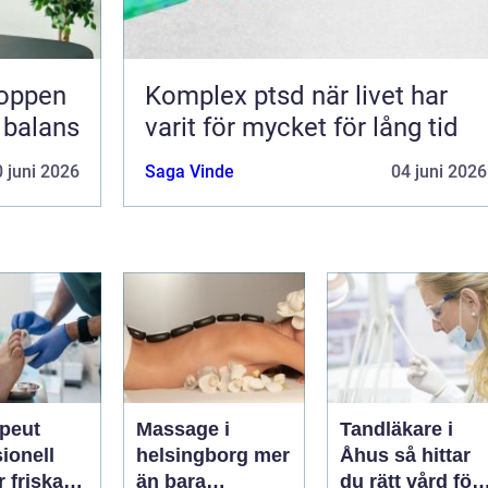
Komplex ptsd när livet har
i balans
varit för mycket för lång tid
 juni 2026
Saga Vinde
04 juni 2026
apeut
Massage i
Tandläkare i
ionell
helsingborg mer
Åhus så hittar
r friska
än bara
du rätt vård för