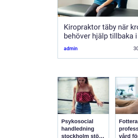
Kiropraktor täby när kroppen
behöver hjälp tillbaka 
admin
30
Psykosocial
Fotter
handledning
profess
stockholm stöd
vård fö