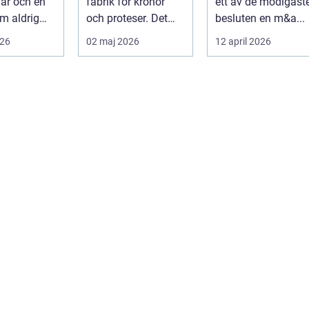
lar och en
fabrik för kronor
ett av de modigast
m aldrig
och proteser. Det
besluten en m&a...
inner
fungerar som en
026
02 maj 2026
12 april 2026
 si...
förlängning ...