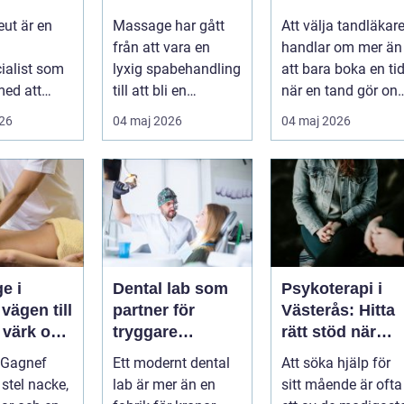
arkare
avkoppling
dina tänder
eut är en
Massage har gått
Att välja tandläkar
från att vara en
handlar om mer än
ialist som
lyxig spabehandling
att bara boka en ti
med att
till att bli en
när en tand gör ont
a,
självklar del av
En bra
026
04 maj 2026
04 maj 2026
 och lindra
mångas vardag...
tandvårdskli...
..
e i
Dental lab som
Psykoterapi i
l
partner för
Västerås: Hitta
 värk och
tryggare
rätt stöd när
tandvård
livet skaver
 Gagnef
Ett modernt dental
Att söka hjälp för
senergi
 stel nacke,
lab är mer än en
sitt mående är ofta