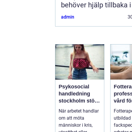
behöver hjälp tillbaka 
admin
30
Psykosocial
Fotter
handledning
profess
stockholm stöd
vård fö
för hållbart
och st
När arbetet handlar
Fotterap
arbete med
fötter
om att möta
utbildad
människor
människor i kris,
fackspec