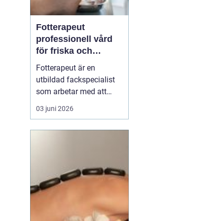
Fotterapeut
professionell vård
för friska och
starkare fötter
Fotterapeut är en
utbildad fackspecialist
som arbetar med att
förebygga, behandla och
03 juni 2026
lindra problem i fötter
och underben. Många
människor lever med
värk, förhårdnader eller
nagelbesvär under lång
tid utan att söka hjälp,
trots att rätt behandling
o...