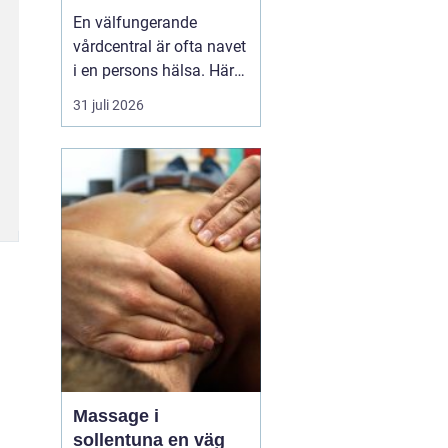
livet
En välfungerande
vårdcentral är ofta navet
i en persons hälsa. Här
får människor hjälp med
31 juli 2026
allt från förkylningar och
hudutslag till kroniska
sjukdomar, psykisk
ohälsa och
rehabilitering. I en
växande kommun som
Svedala blir valet av
vårdcentral extr...
Massage i
sollentuna en väg