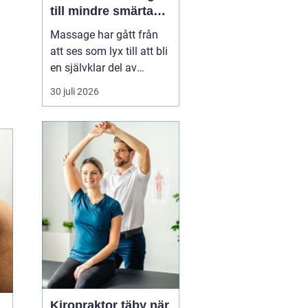
till mindre smärta
och mer ork i
Massage har gått från
vardagen
att ses som lyx till att bli
en självklar del av
många människors
30 juli 2026
hälsa och vardag. Allt
fler som bor och arbetar
norr om Stockholm
söker
professionell
massage Sollentuna för
a...
Kiropraktor täby när