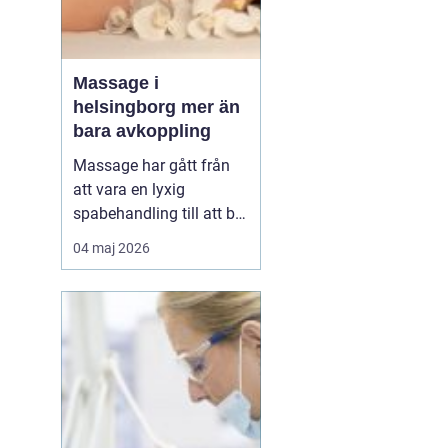
Massage i
helsingborg mer än
bara avkoppling
Massage har gått från
att vara en lyxig
spabehandling till att bli
en självklar del av
04 maj 2026
mångas vardagliga
hälsorutin. Forskning
visar att regelbunden
beröring kan sänka
stressnivåer, lindra
smärta och förbättra
sömnen. I en stad som
Helsingborg, där m...