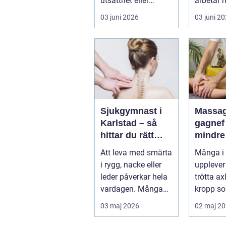
utsatthet eller
arbetar 
beroende prövas
förebygg
03 juni 2026
03 juni 2
både yrkesrollen o...
behandla
problem.
Sjukgymnast i
Massag
Karlstad – så
gagnef vägen til
hittar du rätt
mindre
hjälp för smärta
mer
Att leva med smärta
Många i
och rehab
vardag
i rygg, nacke eller
upplever
leder påverkar hela
trötta ax
vardagen. Många
kropp so
vä...
riktigt h
03 maj 2026
02 maj 2
återhämta