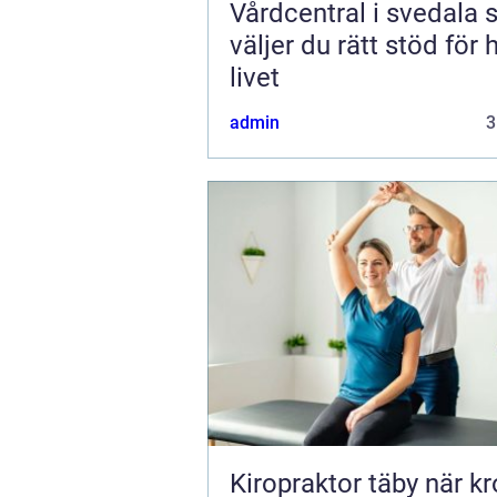
Vårdcentral i svedala så
väljer du rätt stöd för 
livet
admin
3
Kiropraktor täby när kroppen