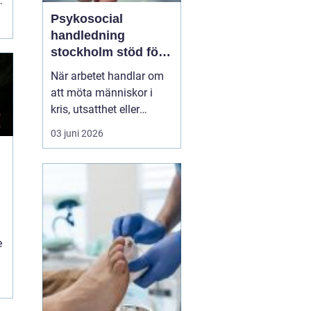
.
Psykosocial
handledning
stockholm stöd för
hållbart arbete med
När arbetet handlar om
människor
att möta människor i
kris, utsatthet eller
beroende prövas både
03 juni 2026
yrkesrollen och den egna
orken. Många som
arbetar inom
socialtjänst, skola,
omsorg, HVB, öppenvård
eller rättsväsende känner
igen kombinationen av
e
höga krav, kompl...