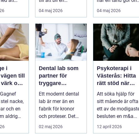
med att
till att bli en
när en tand gör ont
a,
självklar del av
En bra
026
04 maj 2026
04 maj 2026
 och lindra
mångas vardag...
tandvårdskli...
..
e i
Dental lab som
Psykoterapi i
l
partner för
Västerås: Hitta
 värk och
tryggare
rätt stöd när
tandvård
livet skaver
 Gagnef
Ett modernt dental
Att söka hjälp för
senergi
 stel nacke,
lab är mer än en
sitt mående är ofta
lar och en
fabrik för kronor
ett av de modigast
m aldrig
och proteser. Det
besluten en m&a...
inner
fungerar som en
026
02 maj 2026
12 april 2026
 si...
förlängning ...