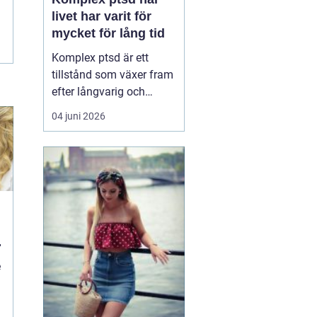
livet har varit för
mycket för lång tid
Komplex ptsd är ett
tillstånd som växer fram
efter långvarig och
upprepad utsatthet, ofta
04 juni 2026
i relationer som skulle
vara trygga. Många
känner sig förvirrade,
skamsna eller svaga när
kropp och psyke
reagerar starkare än vad
situationen verkar
motivera. ...
e
d