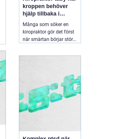
kroppen behöver
hjälp tillbaka i
balans
Många som söker en
kiropraktor gör det först
när smärtan börjar störa
vardagen på allvar.
Ryggont, stel nacke eller
molande värk i axlarna
kan göra enkla saker
som att jobba, sova eller
träna betydligt svårare.
För den som letar efter
en
30 juni 2026
Komplex ptsd när