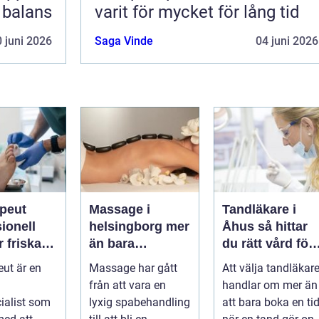
i balans
varit för mycket för lång tid
 juni 2026
Saga Vinde
04 juni 2026
apeut
Massage i
Tandläkare i
ionell
helsingborg mer
Åhus så hittar
r friska
än bara
du rätt vård för
arkare
avkoppling
dina tänder
eut är en
Massage har gått
Att välja tandläkar
från att vara en
handlar om mer än
ialist som
lyxig spabehandling
att bara boka en ti