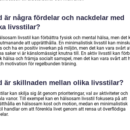
d är några fördelar och nackdelar med
ka livsstilar?
älsosam livsstil kan förbättra fysisk och mental hälsa, men det 
 utmanande att upprätthålla. En minimalistisk livsstil kan minsk
s och ha en positiv inverkan på miljön, men det kan vara svårt a
a saker vi är känslomässigt knutna till. En aktiv livsstil kan förb
k hälsa och främja socialt samspel, men det kan vara svårt att h
ch motivation för regelbunden träning.
 är skillnaden mellan olika livsstilar?
tilar kan skilja sig åt genom prioriteringar, val av aktiviteter och
la vanor. Till exempel kan en hälsosam livsstil fokusera på att
ätthålla en hälsosam kost och motion, medan en minimalistisk
til handlar om att förenkla livet genom att rensa ut överflödiga
elar.