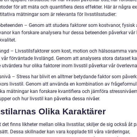
etoder för att mäta och quantifiera dess effekter. Här är några 
itativa mätningar som är relevanta för livsstilsstudier:
obeteenden – Genom att studera faktorer som kostvanor, fysisk a
vanor kan forskare analysera hur dessa beteenden påverkar vår
kvalitet.
längd – Livsstilsfaktorer som kost, motion och hälsosamma van
 vår förväntade livslängd. Genom att analysera stora dataset k
 utvärdera hur olika faktorer inom livsstil påverkar vår överlevn
snivå – Stress har blivit en alltmer betydande faktor som påverk
ors livsstil. Genom att använda en kombination av frågeformul
ska mätningar kan forskare kvantifiera och jämföra stressnivåer
upper och hur livsstil kan påverka dessa nivåer.
stilarnas Olika Karaktärer
t det finns likheter mellan olika livsstilar, skiljer de sig också åt 
tt. Dessa skillnader kan vara kopplade till våra värderingar,