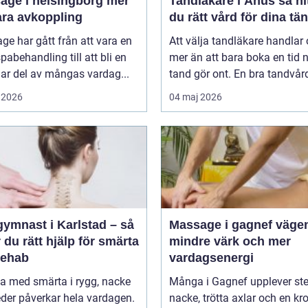
ge i helsingborg mer
Tandläkare i Åhus så hittar
ara avkoppling
du rätt vård för dina tä
e har gått från att vara en
Att välja tandläkare handlar
spabehandling till att bli en
mer än att bara boka en tid 
lar del av mångas vardag...
tand gör ont. En bra tandvårds
 2026
04 maj 2026
gymnast i Karlstad – så
Massage i gagnef vägen till
r du rätt hjälp för smärta
mindre värk och mer
rehab
vardagsenergi
va med smärta i rygg, nacke
Många i Gagnef upplever ste
leder påverkar hela vardagen.
nacke, trötta axlar och en kr