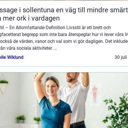
 i sollentuna en väg till mindre smärta
 mer ork i vardagen
til – En Allomfattande Definition Livsstil är ett brett och
acetterat begrepp som inte bara återspeglar hur vi lever våra li
också de värden, vanor och val som vi gör dagligen. Det inklude
från våra sociala aktiviteter ...
elle Wiklund
30 jul