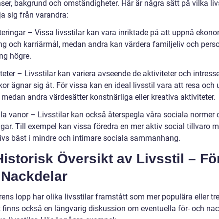
ser, bakgrund och omständigheter. Här är några sätt på vilka livs
ja sig från varandra:
iteringar – Vissa livsstilar kan vara inriktade på att uppnå ekon
g och karriärmål, medan andra kan värdera familjeliv och perso
ing högre.
iteter – Livsstilar kan variera avseende de aktiviteter och intres
r ägnar sig åt. För vissa kan en ideal livsstil vara att resa och 
 medan andra värdesätter konstnärliga eller kreativa aktiviteter.
ala vanor – Livsstilar kan också återspegla våra sociala normer 
gar. Till exempel kan vissa föredra en mer aktiv social tillvaro
rivs bäst i mindre och intimare sociala sammanhang.
istorisk Översikt av Livsstil – Fö
 Nackdelar
ens lopp har olika livsstilar framstått som mer populära eller tr
 finns också en långvarig diskussion om eventuella för- och nac