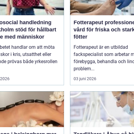
osocial handledning
Fotterapeut professionell
öd för hållbart
vård för friska och star
te med människor
fötter
betet handlar om att möta
Fotterapeut är en utbildad
kor i kris, utsatthet eller
fackspecialist som arbetar m
nde prövas både yrkesrollen
förebygga, behandla och lin
problem...
i 2026
03 juni 2026