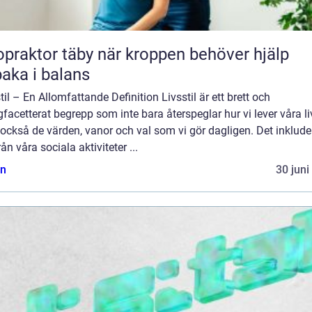
tor täby när kroppen behöver hjälp
lbaka i balans
til – En Allomfattande Definition Livsstil är ett brett och
acetterat begrepp som inte bara återspeglar hur vi lever våra li
också de värden, vanor och val som vi gör dagligen. Det inklude
från våra sociala aktiviteter ...
n
30 juni