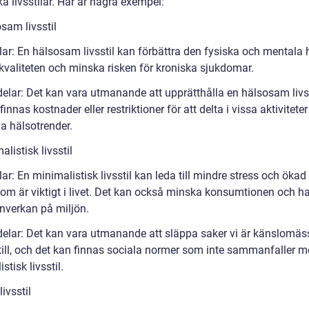
a livsstilar. Här är några exempel:
sam livsstil
lar: En hälsosam livsstil kan förbättra den fysiska och mentala 
skvaliteten och minska risken för kroniska sjukdomar.
elar: Det kan vara utmanande att upprätthålla en hälsosam livss
finnas kostnader eller restriktioner för att delta i vissa aktiviteter 
a hälsotrender.
alistisk livsstil
ar: En minimalistisk livsstil kan leda till mindre stress och ökad
som är viktigt i livet. Det kan också minska konsumtionen och h
inverkan på miljön.
elar: Det kan vara utmanande att släppa saker vi är känslomäs
till, och det kan finnas sociala normer som inte sammanfaller m
stisk livsstil.
livsstil