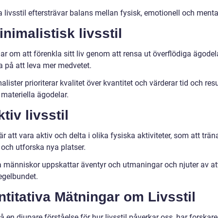
livsstil eftersträvar balans mellan fysisk, emotionell och menta
inimalistisk livsstil
r om att förenkla sitt liv genom att rensa ut överflödiga ägodel
a på att leva mer medvetet.
lister prioriterar kvalitet över kvantitet och värderar tid och res
 materiella ägodelar.
ktiv livsstil
r att vara aktiv och delta i olika fysiska aktiviteter, som att träna
 och utforska nya platser.
a människor uppskattar äventyr och utmaningar och njuter av att
regelbundet.
titativa Mätningar om Livsstil
få en djupare förståelse för hur livsstil påverkar oss, har forskar