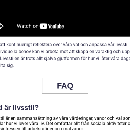
t kontinuerligt reflektera över våra val och anpassa vår livsstil 
dividuella behov kan vi arbeta mot att skapa en varaktig och upp
. Livsstilen är trots allt själva gjutformen för hur vi låter våra da
lta sig.
FAQ
 är livsstil?
stil är en sammansättning av våra värderingar, vanor och val so
ar hur vi lever våra liv. Det omfattar allt från sociala aktiviteter 
dsintressen till arbetsrutiner och matvanor.