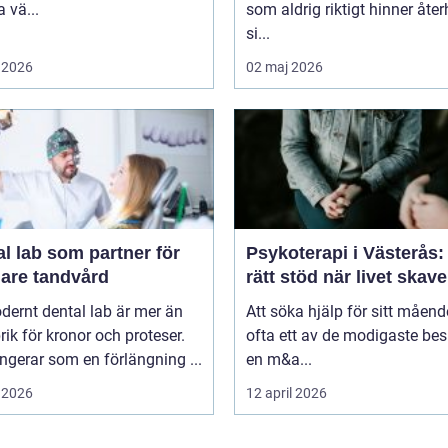
 vä...
som aldrig riktigt hinner åt
si...
 2026
02 maj 2026
l lab som partner för
Psykoterapi i Västerås: 
gare tandvård
rätt stöd när livet skave
dernt dental lab är mer än
Att söka hjälp för sitt måend
rik för kronor och proteser.
ofta ett av de modigaste bes
ngerar som en förlängning ...
en m&a...
 2026
12 april 2026