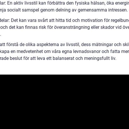
ar: En aktiv livsstil kan förbättra den fysiska hälsan, öka energ
mja socialt samspel genom delning av gemensamma intressen.
lar: Det kan vara svårt att hitta tid och motivation för regelbu
 och det kan finnas risk för överansträngning eller skador vid öv
.
t förstå de olika aspekterna av livsstil, dess mätningar och skil
skapa en medvetenhet om våra egna levnadsvanor och fatta mer
ade beslut för att leva ett balanserat och meningsfullt liv.