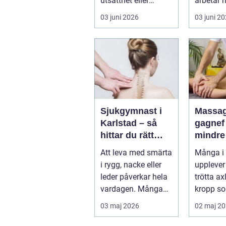
utsatthet eller
arbetar 
beroende prövas
förebygg
03 juni 2026
03 juni 2
både yrkesrollen o...
behandla
problem.
Sjukgymnast i
Massag
Karlstad – så
gagnef vägen til
hittar du rätt
mindre
hjälp för smärta
mer
Att leva med smärta
Många i
och rehab
vardag
i rygg, nacke eller
upplever
leder påverkar hela
trötta ax
vardagen. Många
kropp so
vä...
riktigt h
03 maj 2026
02 maj 2
återhämta