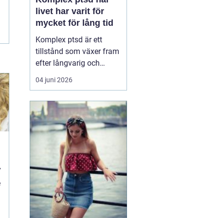
livet har varit för
mycket för lång tid
Komplex ptsd är ett
tillstånd som växer fram
efter långvarig och
upprepad utsatthet, ofta
04 juni 2026
i relationer som skulle
vara trygga. Många
känner sig förvirrade,
skamsna eller svaga när
kropp och psyke
reagerar starkare än vad
situationen verkar
motivera. ...
e
d