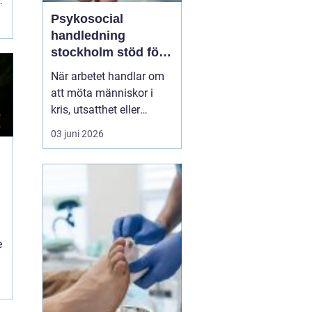
.
Psykosocial
handledning
stockholm stöd för
hållbart arbete med
När arbetet handlar om
människor
att möta människor i
kris, utsatthet eller
beroende prövas både
03 juni 2026
yrkesrollen och den egna
orken. Många som
arbetar inom
socialtjänst, skola,
omsorg, HVB, öppenvård
eller rättsväsende känner
igen kombinationen av
e
höga krav, kompl...