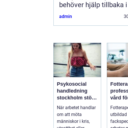
behöver hjälp tillbaka 
admin
30
Psykosocial
Fotter
handledning
profess
stockholm stöd
vård fö
för hållbart
och st
När arbetet handlar
Fotterap
arbete med
fötter
om att möta
utbildad
människor
människor i kris,
fackspec