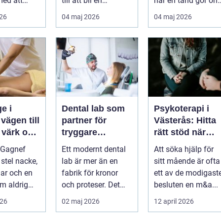
med att
till att bli en
när en tand gör ont
a,
självklar del av
En bra
026
04 maj 2026
04 maj 2026
 och lindra
mångas vardag...
tandvårdskli...
..
e i
Dental lab som
Psykoterapi i
l
partner för
Västerås: Hitta
 värk och
tryggare
rätt stöd när
tandvård
livet skaver
 Gagnef
Ett modernt dental
Att söka hjälp för
senergi
 stel nacke,
lab är mer än en
sitt mående är ofta
lar och en
fabrik för kronor
ett av de modigast
m aldrig
och proteser. Det
besluten en m&a...
inner
fungerar som en
026
02 maj 2026
12 april 2026
 si...
förlängning ...