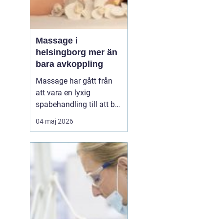
Massage i
helsingborg mer än
bara avkoppling
Massage har gått från
att vara en lyxig
spabehandling till att bli
en självklar del av
04 maj 2026
mångas vardagliga
hälsorutin. Forskning
visar att regelbunden
beröring kan sänka
stressnivåer, lindra
smärta och förbättra
sömnen. I en stad som
Helsingborg, där m...