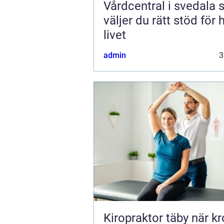
Vårdcentral i svedala så
väljer du rätt stöd för 
livet
admin
3
Kiropraktor täby när kroppen