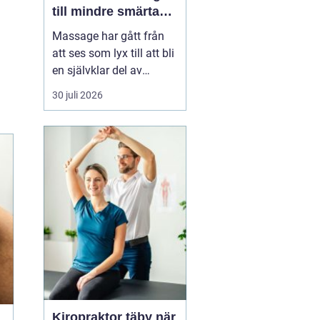
till mindre smärta
och mer ork i
Massage har gått från
vardagen
att ses som lyx till att bli
en självklar del av
många människors
30 juli 2026
hälsa och vardag. Allt
fler som bor och arbetar
norr om Stockholm
söker
professionell
massage Sollentuna för
a...
Kiropraktor täby när