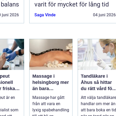
i balans
varit för mycket för lång tid
 juni 2026
Saga Vinde
04 juni 2026
apeut
Massage i
Tandläkare i
ionell
helsingborg mer
Åhus så hittar
r friska
än bara
du rätt vård för
arkare
avkoppling
dina tänder
eut är en
Massage har gått
Att välja tandläkar
från att vara en
handlar om mer än
ialist som
lyxig spabehandling
att bara boka en ti