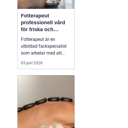
Fotterapeut
professionell vård
för friska och
starkare fötter
Fotterapeut är en
utbildad fackspecialist
som arbetar med att
förebygga, behandla och
03 juni 2026
lindra problem i fötter
och underben. Många
människor lever med
värk, förhårdnader eller
nagelbesvär under lång
tid utan att söka hjälp,
trots att rätt behandling
o...