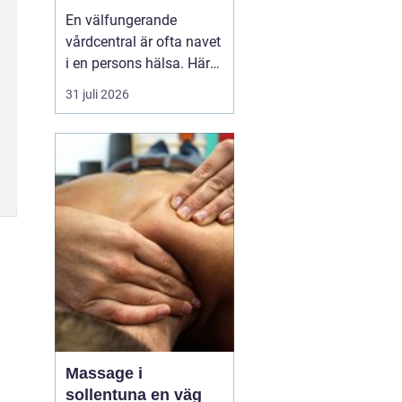
livet
En välfungerande
vårdcentral är ofta navet
i en persons hälsa. Här
får människor hjälp med
31 juli 2026
allt från förkylningar och
hudutslag till kroniska
sjukdomar, psykisk
ohälsa och
rehabilitering. I en
växande kommun som
Svedala blir valet av
vårdcentral extr...
Massage i
sollentuna en väg