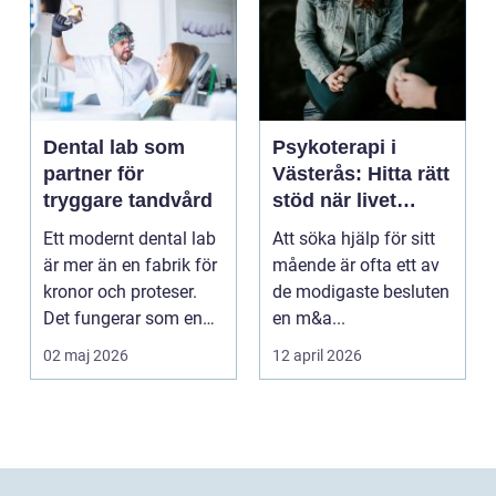
Dental lab som
Psykoterapi i
partner för
Västerås: Hitta rätt
tryggare tandvård
stöd när livet
skaver
Ett modernt dental lab
Att söka hjälp för sitt
är mer än en fabrik för
mående är ofta ett av
kronor och proteser.
de modigaste besluten
Det fungerar som en
en m&a...
förlängning ...
02 maj 2026
12 april 2026