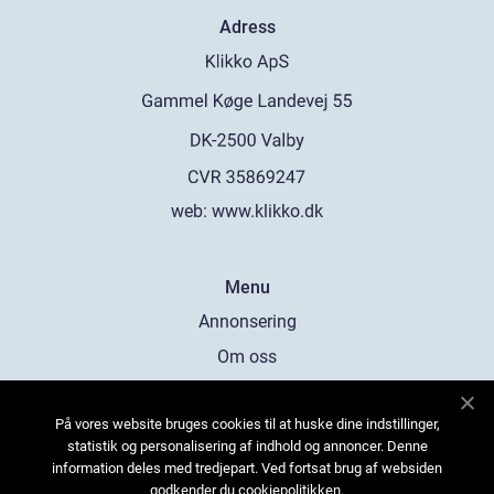
Adress
web:
www.klikko.dk
Menu
Annonsering
Om oss
Cookies
På vores website bruges cookies til at huske dine indstillinger,
Kontakta oss
statistik og personalisering af indhold og annoncer. Denne
Sitemap
information deles med tredjepart. Ved fortsat brug af websiden
godkender du cookiepolitikken.