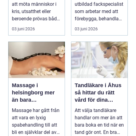
med människor
att möta människor i
utbildad fackspecialist
kris, utsatthet eller
som arbetar med att
beroende prövas både
förebygga, behandla
yrkesrollen o...
och lindra problem...
03 juni 2026
03 juni 2026
Massage i
Tandläkare i Åhus
helsingborg mer
så hittar du rätt
än bara
vård för dina
avkoppling
tänder
Massage har gått från
Att välja tandläkare
att vara en lyxig
handlar om mer än att
spabehandling till att
bara boka en tid när en
bli en självklar del av
tand gör ont. En bra