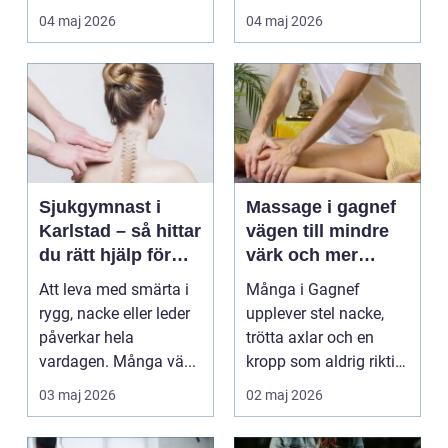
mångas vardag...
tandvårdskli...
04 maj 2026
04 maj 2026
Sjukgymnast i
Massage i gagnef
Karlstad – så hittar
vägen till mindre
du rätt hjälp för
värk och mer
smärta och rehab
vardagsenergi
Att leva med smärta i
Många i Gagnef
rygg, nacke eller leder
upplever stel nacke,
påverkar hela
trötta axlar och en
vardagen. Många vä...
kropp som aldrig riktigt
hinner återhämta si...
03 maj 2026
02 maj 2026