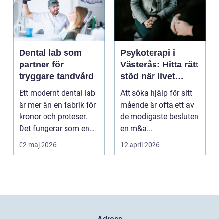
Dental lab som
Psykoterapi i
partner för
Västerås: Hitta rätt
tryggare tandvård
stöd när livet
skaver
Ett modernt dental lab
Att söka hjälp för sitt
är mer än en fabrik för
mående är ofta ett av
kronor och proteser.
de modigaste besluten
Det fungerar som en
en m&a...
förlängning ...
02 maj 2026
12 april 2026
Adress