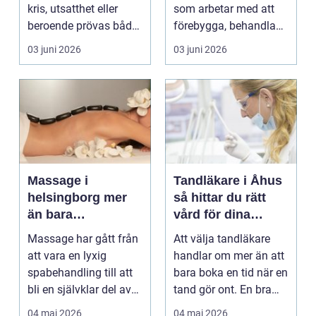
kris, utsatthet eller
som arbetar med att
beroende prövas både
förebygga, behandla
yrkesrollen o...
och lindra problem...
03 juni 2026
03 juni 2026
Massage i
Tandläkare i Åhus
helsingborg mer
så hittar du rätt
än bara
vård för dina
avkoppling
tänder
Massage har gått från
Att välja tandläkare
att vara en lyxig
handlar om mer än att
spabehandling till att
bara boka en tid när en
bli en självklar del av
tand gör ont. En bra
mångas vardag...
tandvårdskli...
04 maj 2026
04 maj 2026