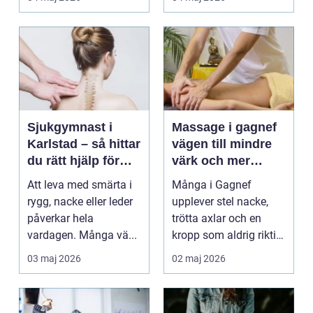
Sjukgymnast i
Massage i gagnef
Karlstad – så hittar
vägen till mindre
du rätt hjälp för
värk och mer
smärta och rehab
vardagsenergi
Att leva med smärta i
Många i Gagnef
rygg, nacke eller leder
upplever stel nacke,
påverkar hela
trötta axlar och en
vardagen. Många vä...
kropp som aldrig riktigt
hinner återhämta si...
03 maj 2026
02 maj 2026