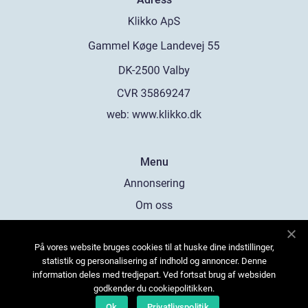
web:
www.klikko.dk
Menu
Annonsering
Om oss
Cookies
På vores website bruges cookies til at huske dine indstillinger,
Kontakta oss
statistik og personalisering af indhold og annoncer. Denne
Sitemap
information deles med tredjepart. Ved fortsat brug af websiden
godkender du cookiepolitikken.
Ok
Privatlivspolitik