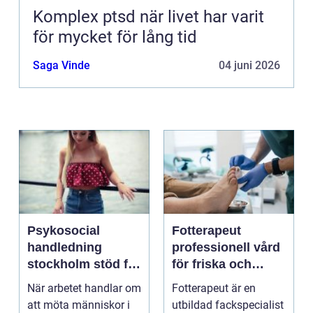
Komplex ptsd när livet har varit
för mycket för lång tid
Saga Vinde
04 juni 2026
Psykosocial
Fotterapeut
handledning
professionell vård
stockholm stöd för
för friska och
hållbart arbete
starkare fötter
När arbetet handlar om
Fotterapeut är en
med människor
att möta människor i
utbildad fackspecialist