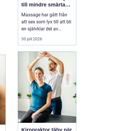
till mindre smärta
och mer ork i
Massage har gått från
vardagen
att ses som lyx till att bli
en självklar del av
många människors
30 juli 2026
hälsa och vardag. Allt
fler som bor och arbetar
norr om Stockholm
söker
professionell
massage Sollentuna för
a...
Kiropraktor täby när