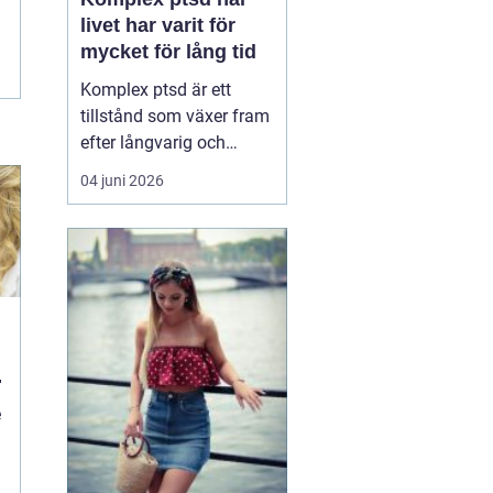
livet har varit för
mycket för lång tid
Komplex ptsd är ett
tillstånd som växer fram
efter långvarig och
upprepad utsatthet, ofta
04 juni 2026
i relationer som skulle
vara trygga. Många
känner sig förvirrade,
skamsna eller svaga när
kropp och psyke
reagerar starkare än vad
situationen verkar
motivera. ...
e
d