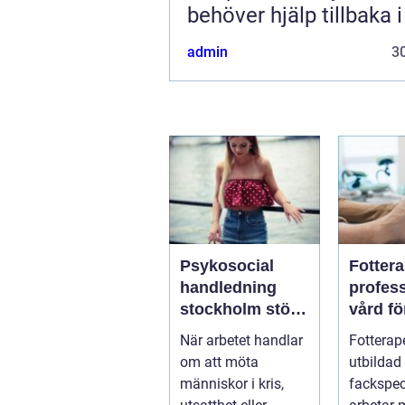
behöver hjälp tillbaka 
admin
30
Psykosocial
Fotter
handledning
profess
stockholm stöd
vård fö
för hållbart
och st
När arbetet handlar
Fotterap
arbete med
fötter
om att möta
utbildad
människor
människor i kris,
fackspec