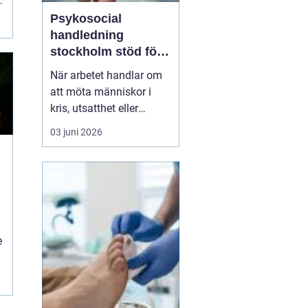
.
Psykosocial
handledning
stockholm stöd för
hållbart arbete med
När arbetet handlar om
människor
att möta människor i
kris, utsatthet eller
beroende prövas både
03 juni 2026
yrkesrollen och den egna
orken. Många som
arbetar inom
socialtjänst, skola,
omsorg, HVB, öppenvård
eller rättsväsende känner
igen kombinationen av
e
höga krav, kompl...