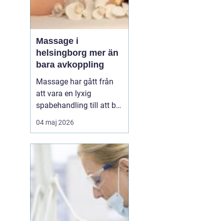
Massage i
helsingborg mer än
bara avkoppling
Massage har gått från
att vara en lyxig
spabehandling till att bli
en självklar del av
04 maj 2026
mångas vardagliga
hälsorutin. Forskning
visar att regelbunden
beröring kan sänka
stressnivåer, lindra
smärta och förbättra
sömnen. I en stad som
Helsingborg, där m...