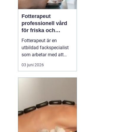
Fotterapeut
professionell vård
för friska och
starkare fötter
Fotterapeut är en
utbildad fackspecialist
som arbetar med att
förebygga, behandla och
03 juni 2026
lindra problem i fötter
och underben. Många
människor lever med
värk, förhårdnader eller
nagelbesvär under lång
tid utan att söka hjälp,
trots att rätt behandling
o...