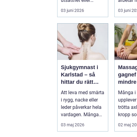
utsatthet eller
arbetar 
beroende prövas
förebygg
03 juni 2026
03 juni 2
både yrkesrollen o...
behandla
problem.
Sjukgymnast i
Massag
Karlstad – så
gagnef vägen til
hittar du rätt
mindre
hjälp för smärta
mer
Att leva med smärta
Många i
och rehab
vardag
i rygg, nacke eller
upplever
leder påverkar hela
trötta ax
vardagen. Många
kropp so
vä...
riktigt h
03 maj 2026
02 maj 2
återhämta