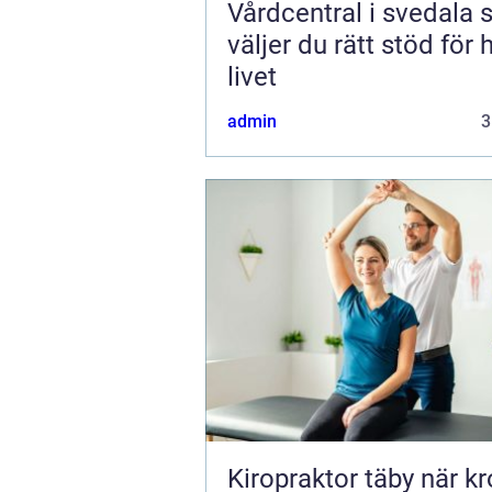
Vårdcentral i svedala så
väljer du rätt stöd för 
livet
admin
3
Kiropraktor täby när kroppen