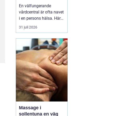
livet
En välfungerande
vårdcentral är ofta navet
i en persons hälsa. Här
får människor hjälp med
31 juli 2026
allt från förkylningar och
hudutslag till kroniska
sjukdomar, psykisk
ohälsa och
rehabilitering. I en
växande kommun som
Svedala blir valet av
vårdcentral extr...
Massage i
sollentuna en väg