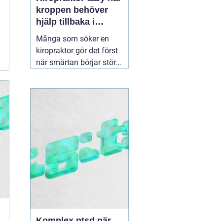
kroppen behöver
hjälp tillbaka i
balans
Många som söker en
kiropraktor gör det först
när smärtan börjar störa
vardagen på allvar.
Ryggont, stel nacke eller
molande värk i axlarna
kan göra enkla saker
som att jobba, sova eller
träna betydligt svårare.
För den som letar efter
en
30 juni 2026
Komplex ptsd när