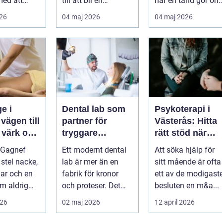
med att
till att bli en
när en tand gör ont
a,
självklar del av
En bra
026
04 maj 2026
04 maj 2026
 och lindra
mångas vardag...
tandvårdskli...
..
e i
Dental lab som
Psykoterapi i
l
partner för
Västerås: Hitta
 värk och
tryggare
rätt stöd när
tandvård
livet skaver
 Gagnef
Ett modernt dental
Att söka hjälp för
senergi
 stel nacke,
lab är mer än en
sitt mående är ofta
lar och en
fabrik för kronor
ett av de modigast
m aldrig
och proteser. Det
besluten en m&a...
inner
fungerar som en
026
02 maj 2026
12 april 2026
 si...
förlängning ...