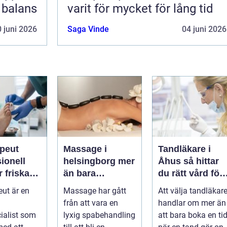
i balans
varit för mycket för lång tid
 juni 2026
Saga Vinde
04 juni 2026
apeut
Massage i
Tandläkare i
ionell
helsingborg mer
Åhus så hittar
r friska
än bara
du rätt vård för
arkare
avkoppling
dina tänder
eut är en
Massage har gått
Att välja tandläkar
från att vara en
handlar om mer än
ialist som
lyxig spabehandling
att bara boka en ti