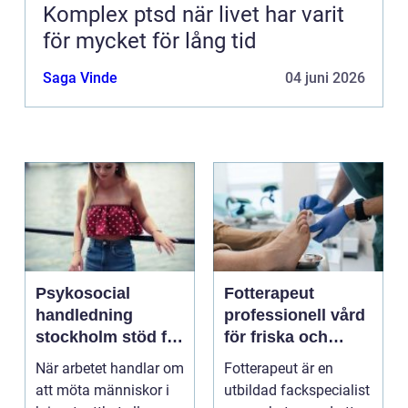
Komplex ptsd när livet har varit
för mycket för lång tid
Saga Vinde
04 juni 2026
Psykosocial
Fotterapeut
handledning
professionell vård
stockholm stöd för
för friska och
hållbart arbete
starkare fötter
När arbetet handlar om
Fotterapeut är en
med människor
att möta människor i
utbildad fackspecialist