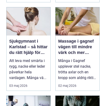
Sjukgymnast i
Massage i gagnef
Karlstad – så hittar
vägen till mindre
du rätt hjälp för
värk och mer
smärta och rehab
vardagsenergi
Att leva med smärta i
Många i Gagnef
rygg, nacke eller leder
upplever stel nacke,
påverkar hela
trötta axlar och en
vardagen. Många vä...
kropp som aldrig riktigt
hinner återhämta si...
03 maj 2026
02 maj 2026