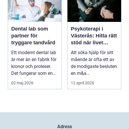
Dental lab som
Psykoterapi i
partner för
Västerås: Hitta rätt
tryggare tandvård
stöd när livet
skaver
Ett modernt dental lab
Att söka hjälp för sitt
är mer än en fabrik för
mående är ofta ett av
kronor och proteser.
de modigaste besluten
Det fungerar som en
en m&a...
förlängning ...
02 maj 2026
12 april 2026
Adress