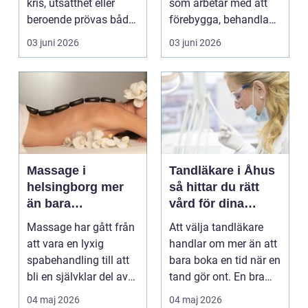
kris, utsatthet eller
som arbetar med att
beroende prövas både
förebygga, behandla
yrkesrollen o...
och lindra problem...
03 juni 2026
03 juni 2026
Massage i
Tandläkare i Åhus
helsingborg mer
så hittar du rätt
än bara
vård för dina
avkoppling
tänder
Massage har gått från
Att välja tandläkare
att vara en lyxig
handlar om mer än att
spabehandling till att
bara boka en tid när en
bli en självklar del av
tand gör ont. En bra
mångas vardag...
tandvårdskli...
04 maj 2026
04 maj 2026