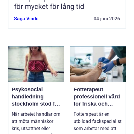
för mycket för lång tid
Saga Vinde
04 juni 2026
Psykosocial
Fotterapeut
handledning
professionell vård
stockholm stöd för
för friska och
hållbart arbete
starkare fötter
När arbetet handlar om
Fotterapeut är en
med människor
att möta människor i
utbildad fackspecialist
kris, utsatthet eller
som arbetar med att