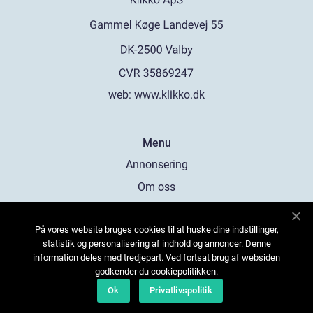
web:
www.klikko.dk
Menu
Annonsering
Om oss
Cookies
På vores website bruges cookies til at huske dine indstillinger,
Kontakta oss
statistik og personalisering af indhold og annoncer. Denne
Sitemap
information deles med tredjepart. Ved fortsat brug af websiden
godkender du cookiepolitikken.
Ok
Privatlivspolitik