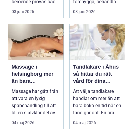
beroende prövas både
förebygga, behandla
yrkesrollen o...
och lindra problem...
03 juni 2026
03 juni 2026
Massage i
Tandläkare i Åhus
helsingborg mer
så hittar du rätt
än bara
vård för dina
avkoppling
tänder
Massage har gått från
Att välja tandläkare
att vara en lyxig
handlar om mer än att
spabehandling till att
bara boka en tid när en
bli en självklar del av
tand gör ont. En bra
mångas vardag...
tandvårdskli...
04 maj 2026
04 maj 2026