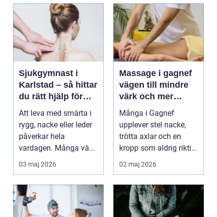
Sjukgymnast i
Massage i gagnef
Karlstad – så hittar
vägen till mindre
du rätt hjälp för
värk och mer
smärta och rehab
vardagsenergi
Att leva med smärta i
Många i Gagnef
rygg, nacke eller leder
upplever stel nacke,
påverkar hela
trötta axlar och en
vardagen. Många vä...
kropp som aldrig riktigt
hinner återhämta si...
03 maj 2026
02 maj 2026