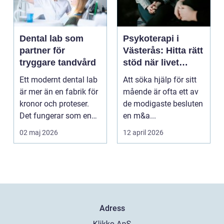
Dental lab som
Psykoterapi i
partner för
Västerås: Hitta rätt
tryggare tandvård
stöd när livet
skaver
Ett modernt dental lab
Att söka hjälp för sitt
är mer än en fabrik för
mående är ofta ett av
kronor och proteser.
de modigaste besluten
Det fungerar som en
en m&a...
förlängning ...
02 maj 2026
12 april 2026
Adress