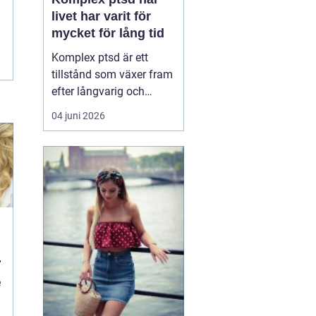
livet har varit för
mycket för lång tid
Komplex ptsd är ett
tillstånd som växer fram
efter långvarig och
upprepad utsatthet, ofta
04 juni 2026
i relationer som skulle
vara trygga. Många
känner sig förvirrade,
skamsna eller svaga när
kropp och psyke
reagerar starkare än vad
situationen verkar
motivera. ...
e