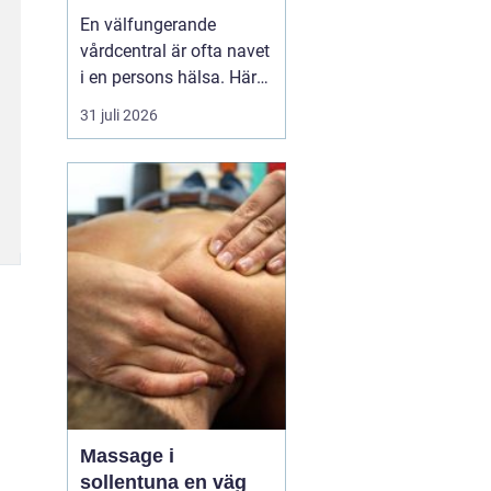
livet
En välfungerande
vårdcentral är ofta navet
i en persons hälsa. Här
får människor hjälp med
31 juli 2026
allt från förkylningar och
hudutslag till kroniska
sjukdomar, psykisk
ohälsa och
rehabilitering. I en
växande kommun som
Svedala blir valet av
vårdcentral extr...
Massage i
sollentuna en väg