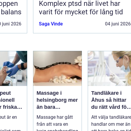
Komplex ptsd när livet har
i balans
varit för mycket för lång tid
 juni 2026
Saga Vinde
04 juni 2026
apeut
Massage i
Tandläkare i
ionell
helsingborg mer
Åhus så hittar
r friska
än bara
du rätt vård för
arkare
avkoppling
dina tänder
eut är en
Massage har gått
Att välja tandläkar
från att vara en
handlar om mer än