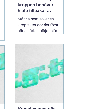
kroppen behöver
hjälp tillbaka i
balans
Många som söker en
kiropraktor gör det först
när smärtan börjar störa
vardagen på allvar.
Ryggont, stel nacke eller
molande värk i axlarna
kan göra enkla saker
som att jobba, sova eller
träna betydligt svårare.
För den som letar efter
en
30 juni 2026
Komplex ptsd när