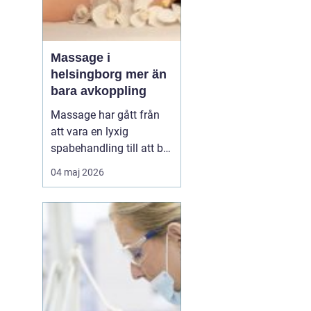
Massage i
helsingborg mer än
bara avkoppling
Massage har gått från
att vara en lyxig
spabehandling till att bli
en självklar del av
04 maj 2026
mångas vardagliga
hälsorutin. Forskning
visar att regelbunden
beröring kan sänka
stressnivåer, lindra
smärta och förbättra
sömnen. I en stad som
Helsingborg, där m...