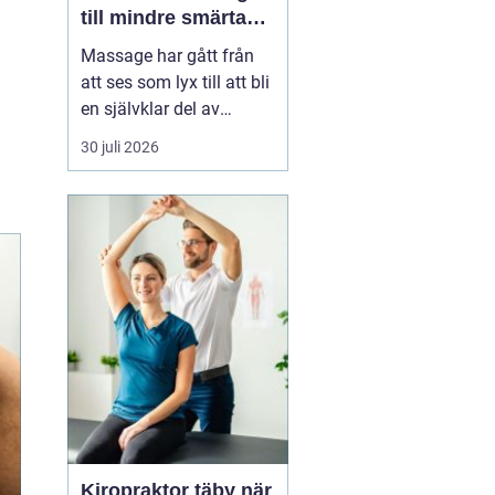
till mindre smärta
och mer ork i
Massage har gått från
vardagen
att ses som lyx till att bli
en självklar del av
många människors
30 juli 2026
hälsa och vardag. Allt
fler som bor och arbetar
norr om Stockholm
söker
professionell
massage Sollentuna för
a...
Kiropraktor täby när