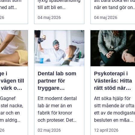
ialist som
lyxig spabehandling
att bara boka en ti
med att
till att bli en
när en tand gör ont
a,
självklar del av
En bra
026
04 maj 2026
04 maj 2026
 och lindra
mångas vardag...
tandvårdskli...
..
e i
Dental lab som
Psykoterapi i
l
partner för
Västerås: Hitta
 värk och
tryggare
rätt stöd när
tandvård
livet skaver
 Gagnef
Ett modernt dental
Att söka hjälp för
senergi
 stel nacke,
lab är mer än en
sitt mående är ofta
lar och en
fabrik för kronor
ett av de modigast
m aldrig
och proteser. Det
besluten en m&a...
inner
fungerar som en
026
02 maj 2026
12 april 2026
 si...
förlängning ...