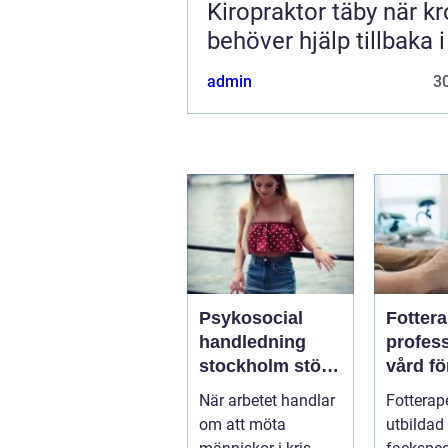
Kiropraktor täby när kroppen
behöver hjälp tillbaka 
admin
30
Psykosocial
Fotter
handledning
profess
stockholm stöd
vård fö
för hållbart
och st
När arbetet handlar
Fotterap
arbete med
fötter
om att möta
utbildad
människor