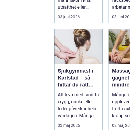
människor i kris,
fackspec
utsatthet eller
arbetar 
beroende prövas
förebygg
03 juni 2026
03 juni 2
både yrkesrollen o...
behandla
problem.
Sjukgymnast i
Massag
Karlstad – så
gagnef vägen til
hittar du rätt
mindre
hjälp för smärta
mer
Att leva med smärta
Många i
och rehab
vardag
i rygg, nacke eller
upplever
leder påverkar hela
trötta ax
vardagen. Många
kropp so
vä...
riktigt h
03 maj 2026
02 maj 2
återhämta