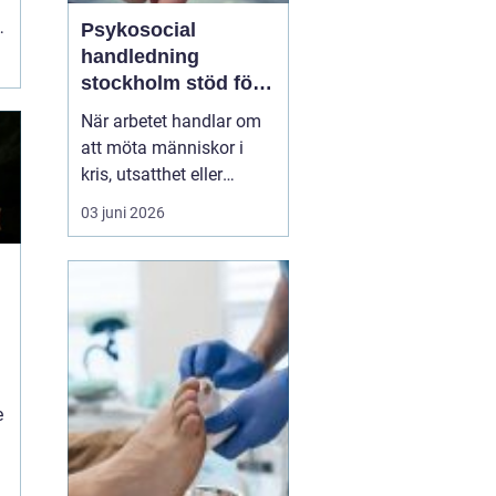
d
.
Psykosocial
handledning
stockholm stöd för
hållbart arbete med
När arbetet handlar om
människor
att möta människor i
kris, utsatthet eller
beroende prövas både
03 juni 2026
yrkesrollen och den egna
orken. Många som
arbetar inom
socialtjänst, skola,
omsorg, HVB, öppenvård
eller rättsväsende känner
igen kombinationen av
höga krav, kompl...
e