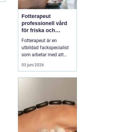
Fotterapeut
professionell vård
för friska och
starkare fötter
Fotterapeut är en
utbildad fackspecialist
som arbetar med att
förebygga, behandla och
03 juni 2026
lindra problem i fötter
och underben. Många
människor lever med
värk, förhårdnader eller
nagelbesvär under lång
tid utan att söka hjälp,
trots att rätt behandling
o...