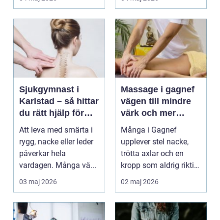
Sjukgymnast i
Massage i gagnef
Karlstad – så hittar
vägen till mindre
du rätt hjälp för
värk och mer
smärta och rehab
vardagsenergi
Att leva med smärta i
Många i Gagnef
rygg, nacke eller leder
upplever stel nacke,
påverkar hela
trötta axlar och en
vardagen. Många vä...
kropp som aldrig riktigt
hinner återhämta si...
03 maj 2026
02 maj 2026