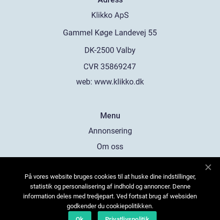
web:
www.klikko.dk
Menu
Annonsering
Om oss
Cookies
På vores website bruges cookies til at huske dine indstillinger,
Kontakta oss
statistik og personalisering af indhold og annoncer. Denne
Sitemap
information deles med tredjepart. Ved fortsat brug af websiden
godkender du cookiepolitikken.
Ok
Privatlivspolitik