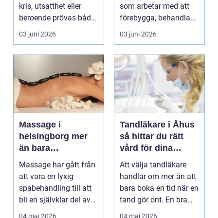
kris, utsatthet eller
som arbetar med att
beroende prövas både
förebygga, behandla
yrkesrollen o...
och lindra problem...
03 juni 2026
03 juni 2026
Massage i
Tandläkare i Åhus
helsingborg mer
så hittar du rätt
än bara
vård för dina
avkoppling
tänder
Massage har gått från
Att välja tandläkare
att vara en lyxig
handlar om mer än att
spabehandling till att
bara boka en tid när en
bli en självklar del av
tand gör ont. En bra
mångas vardag...
tandvårdskli...
04 maj 2026
04 maj 2026