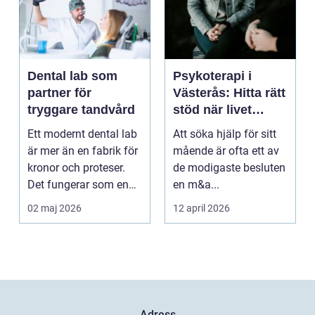
Dental lab som
Psykoterapi i
partner för
Västerås: Hitta rätt
tryggare tandvård
stöd när livet
skaver
Ett modernt dental lab
Att söka hjälp för sitt
är mer än en fabrik för
mående är ofta ett av
kronor och proteser.
de modigaste besluten
Det fungerar som en
en m&a...
förlängning ...
02 maj 2026
12 april 2026
Adress