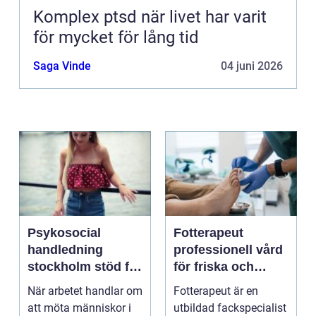
Komplex ptsd när livet har varit
för mycket för lång tid
Saga Vinde
04 juni 2026
Psykosocial
Fotterapeut
handledning
professionell vård
stockholm stöd för
för friska och
hållbart arbete
starkare fötter
När arbetet handlar om
Fotterapeut är en
med människor
att möta människor i
utbildad fackspecialist