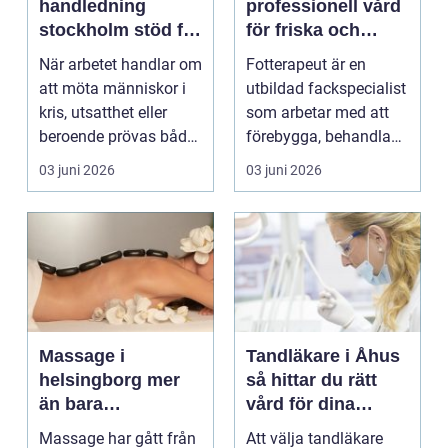
handledning
professionell vård
stockholm stöd för
för friska och
hållbart arbete
starkare fötter
När arbetet handlar om
Fotterapeut är en
med människor
att möta människor i
utbildad fackspecialist
kris, utsatthet eller
som arbetar med att
beroende prövas både
förebygga, behandla
yrkesrollen o...
och lindra problem...
03 juni 2026
03 juni 2026
Massage i
Tandläkare i Åhus
helsingborg mer
så hittar du rätt
än bara
vård för dina
avkoppling
tänder
Massage har gått från
Att välja tandläkare