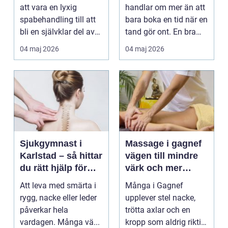
att vara en lyxig
handlar om mer än att
spabehandling till att
bara boka en tid när en
bli en självklar del av
tand gör ont. En bra
mångas vardag...
tandvårdskli...
04 maj 2026
04 maj 2026
Sjukgymnast i
Massage i gagnef
Karlstad – så hittar
vägen till mindre
du rätt hjälp för
värk och mer
smärta och rehab
vardagsenergi
Att leva med smärta i
Många i Gagnef
rygg, nacke eller leder
upplever stel nacke,
påverkar hela
trötta axlar och en
vardagen. Många vä...
kropp som aldrig riktigt