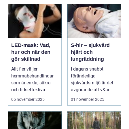
LED-mask: Vad,
S-hlr – sjukvård
hur och när den
hjärt och
gör skillnad
lungräddning
Allt fler väljer
I dagens snabbt
hemmabehandlingar
föränderliga
som är enkla, säkra
sjukvårdsmiljö är det
och tidseffektiva.
avgörande att v&ar...
Bland dessa...
05 november 2025
01 november 2025