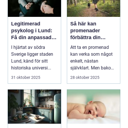
Legitimerad
Så här kan
psykolog i Lund:
promenader
Få din anpassade
förbättra din
hjälp
mentala hälsa
I hjärtat av södra
Att ta en promenad
Sverige ligger staden
kan verka som något
Lund, känd för sitt
enkelt, nästan
historiska universi...
självklart. Men bakom
den vard...
31 oktober 2025
28 oktober 2025