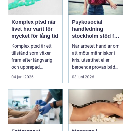
Komplex ptsd när
Psykosocial
livet har varit för
handledning
mycket för lång tid
stockholm stöd för
hållbart arbete
Komplex ptsd är ett
När arbetet handlar om
med människor
tillstånd som växer
att möta människor i
fram efter långvarig
kris, utsatthet eller
och upprepad
beroende prövas både
utsatthet, ofta i
yrkesrollen o...
04 juni 2026
03 juni 2026
relation...