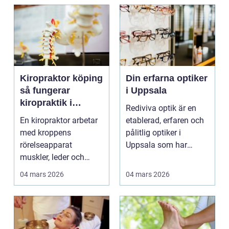
Kiropraktor köping
Din erfarna optiker
så fungerar
i Uppsala
kiropraktik i
Rediviva optik är en
vardagen
En kiropraktor arbetar
etablerad, erfaren och
med kroppens
pålitlig optiker i
rörelseapparat
Uppsala som har
muskler, leder och
hjälp...
nerver för att minska
04 mars 2026
04 mars 2026
smärta...