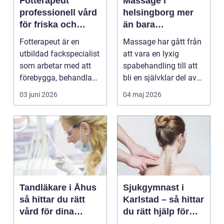
Fotterapeut
Massage i
professionell vård
helsingborg mer
för friska och
än bara
starkare fötter
avkoppling
Fotterapeut är en
Massage har gått från
utbildad fackspecialist
att vara en lyxig
som arbetar med att
spabehandling till att
förebygga, behandla
bli en självklar del av
och lindra problem...
mångas vardag...
03 juni 2026
04 maj 2026
Tandläkare i Åhus
Sjukgymnast i
så hittar du rätt
Karlstad – så hittar
vård för dina
du rätt hjälp för
tänder
smärta och rehab