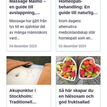
Massage Malmö –
Homeopati-
en guide till
behandling: En
avslappning,
guide till naturlig
smärtlindring och
hälsa
Massage har gått från
Inom dagens
återhämtning
lyx till en självklar del
alternativa
av många människors
medicinlandskap står
vard...
homeopati som en
intressant och ofta
04 december 2025
02 december 2025
diskuterad b...
Akupunktur i
Så här skapar du
Stockholm:
en hälsosam och
Traditionell
god fruktsallad