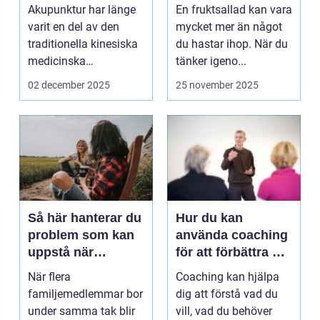
kinesisk medicin i
Akupunktur har länge
En fruktsallad kan vara
modern tappning
varit en del av den
mycket mer än något
traditionella kinesiska
du hastar ihop. När du
medicinska
tänker igeno...
traditionen, men de...
02 december 2025
25 november 2025
Så här hanterar du
Hur du kan
problem som kan
använda coaching
uppstå när
för att förbättra din
familjemedlemmar
karriär
När flera
Coaching kan hjälpa
bor ihop
familjemedlemmar bor
dig att förstå vad du
under samma tak blir
vill, vad du behöver