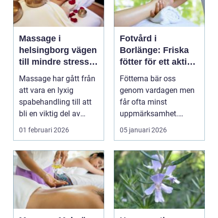
Massage i
Fotvård i
helsingborg vägen
Borlänge: Friska
till mindre stress
fötter för ett aktivt
och mer
liv
Massage har gått från
Fötterna bär oss
välmående
att vara en lyxig
genom vardagen men
spabehandling till att
får ofta minst
bli en viktig del av
uppmärksamhet.
många människors...
Smärta, ...
01 februari 2026
05 januari 2026