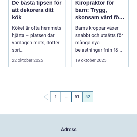
De bästa tipsen för
Kiropraktor för
att dekorera ditt
barn: Trygg,
kök
skonsam vård för
växande kroppar
Köket är ofta hemmets
Barns kroppar växer
hjärta – platsen där
snabbt och utsätts för
vardagen möts, dofter
många nya
spri...
belastningar från f&...
22 oktober 2025
19 oktober 2025
1
…
51
52
Adress