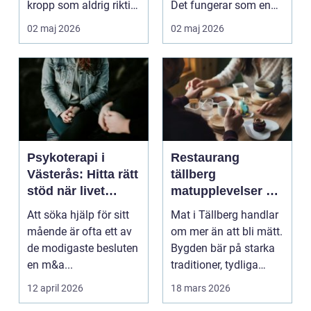
kropp som aldrig riktigt
Det fungerar som en
hinner återhämta si...
förlängning ...
02 maj 2026
02 maj 2026
Psykoterapi i
Restaurang
Västerås: Hitta rätt
tällberg
stöd när livet
matupplevelser vid
skaver
siljan med rötter i
Att söka hjälp för sitt
Mat i Tällberg handlar
dalatradition
mående är ofta ett av
om mer än att bli mätt.
de modigaste besluten
Bygden bär på starka
en m&a...
traditioner, tydliga
smaker och ...
12 april 2026
18 mars 2026