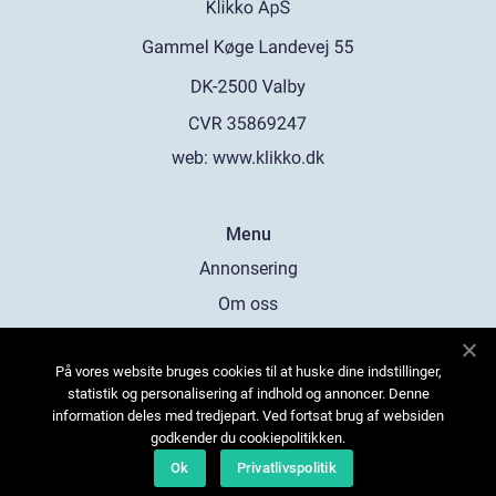
web:
www.klikko.dk
Menu
Annonsering
Om oss
Cookies
På vores website bruges cookies til at huske dine indstillinger,
Kontakta oss
statistik og personalisering af indhold og annoncer. Denne
Sitemap
information deles med tredjepart. Ved fortsat brug af websiden
godkender du cookiepolitikken.
Ok
Privatlivspolitik