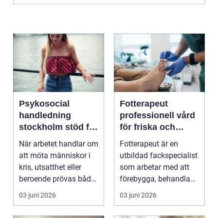
Psykosocial
Fotterapeut
handledning
professionell vård
stockholm stöd för
för friska och
hållbart arbete
starkare fötter
När arbetet handlar om
Fotterapeut är en
med människor
att möta människor i
utbildad fackspecialist
kris, utsatthet eller
som arbetar med att
beroende prövas både
förebygga, behandla
yrkesrollen o...
och lindra problem...
03 juni 2026
03 juni 2026