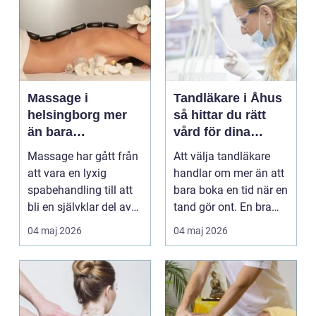
Massage i
Tandläkare i Åhus
helsingborg mer
så hittar du rätt
än bara
vård för dina
avkoppling
tänder
Massage har gått från
Att välja tandläkare
att vara en lyxig
handlar om mer än att
spabehandling till att
bara boka en tid när en
bli en självklar del av
tand gör ont. En bra
mångas vardag...
tandvårdskli...
04 maj 2026
04 maj 2026