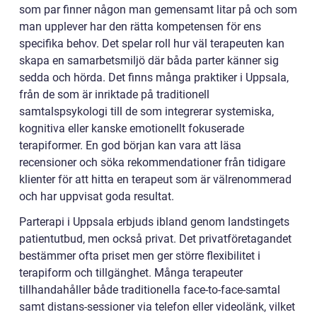
som par finner någon man gemensamt litar på och som
man upplever har den rätta kompetensen för ens
specifika behov. Det spelar roll hur väl terapeuten kan
skapa en samarbetsmiljö där båda parter känner sig
sedda och hörda. Det finns många praktiker i Uppsala,
från de som är inriktade på traditionell
samtalspsykologi till de som integrerar systemiska,
kognitiva eller kanske emotionellt fokuserade
terapiformer. En god början kan vara att läsa
recensioner och söka rekommendationer från tidigare
klienter för att hitta en terapeut som är välrenommerad
och har uppvisat goda resultat.
Parterapi i Uppsala erbjuds ibland genom landstingets
patientutbud, men också privat. Det privatföretagandet
bestämmer ofta priset men ger större flexibilitet i
terapiform och tillgänghet. Många terapeuter
tillhandahåller både traditionella face-to-face-samtal
samt distans-sessioner via telefon eller videolänk, vilket