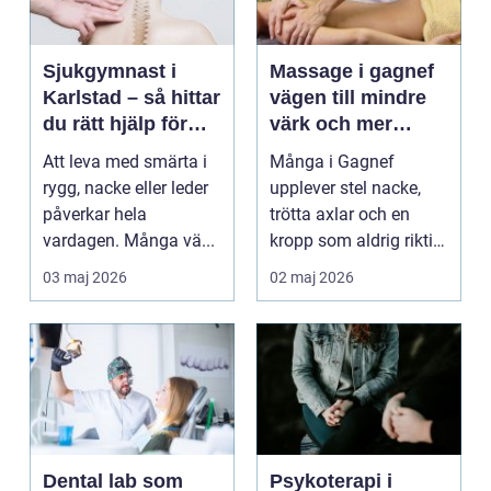
Sjukgymnast i
Massage i gagnef
Karlstad – så hittar
vägen till mindre
du rätt hjälp för
värk och mer
smärta och rehab
vardagsenergi
Att leva med smärta i
Många i Gagnef
rygg, nacke eller leder
upplever stel nacke,
påverkar hela
trötta axlar och en
vardagen. Många vä...
kropp som aldrig riktigt
hinner återhämta si...
03 maj 2026
02 maj 2026
Dental lab som
Psykoterapi i