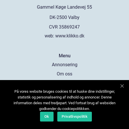
web:
www.klikko.dk
Menu
Annonsering
Om oss
Cookies
På vores website bruges cookies til at huske dine indstillinger,
Kontakta oss
statistik og personalisering af indhold og annoncer. Denne
Sitemap
information deles med tredjepart. Ved fortsat brug af websiden
godkender du cookiepolitikken.
Ok
Privatlivspolitik