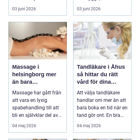
yrkesrollen o...
och lindra problem...
03 juni 2026
03 juni 2026
Massage i
Tandläkare i Åhus
helsingborg mer
så hittar du rätt
än bara
vård för dina
avkoppling
tänder
Massage har gått från
Att välja tandläkare
att vara en lyxig
handlar om mer än att
spabehandling till att
bara boka en tid när en
bli en självklar del av
tand gör ont. En bra
mångas vardag...
tandvårdskli...
04 maj 2026
04 maj 2026