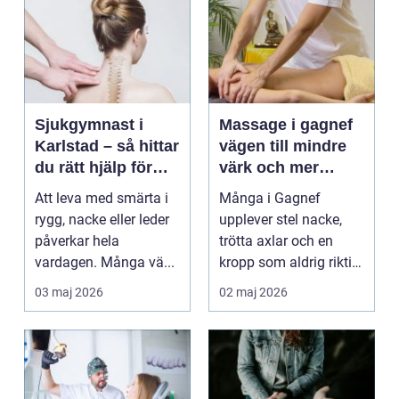
Sjukgymnast i
Massage i gagnef
Karlstad – så hittar
vägen till mindre
du rätt hjälp för
värk och mer
smärta och rehab
vardagsenergi
Att leva med smärta i
Många i Gagnef
rygg, nacke eller leder
upplever stel nacke,
påverkar hela
trötta axlar och en
vardagen. Många vä...
kropp som aldrig riktigt
hinner återhämta si...
03 maj 2026
02 maj 2026