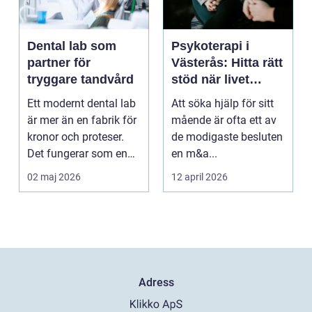
Dental lab som
Psykoterapi i
partner för
Västerås: Hitta rätt
tryggare tandvård
stöd när livet
skaver
Ett modernt dental lab
Att söka hjälp för sitt
är mer än en fabrik för
mående är ofta ett av
kronor och proteser.
de modigaste besluten
Det fungerar som en
en m&a...
förlängning ...
02 maj 2026
12 april 2026
Adress