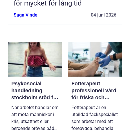
för mycket för lång tid
Saga Vinde
04 juni 2026
Psykosocial
Fotterapeut
handledning
professionell vård
stockholm stöd för
för friska och
hållbart arbete
starkare fötter
När arbetet handlar om
Fotterapeut är en
med människor
att möta människor i
utbildad fackspecialist
kris, utsatthet eller
som arbetar med att
beroende prövas både
förebygga, behandla