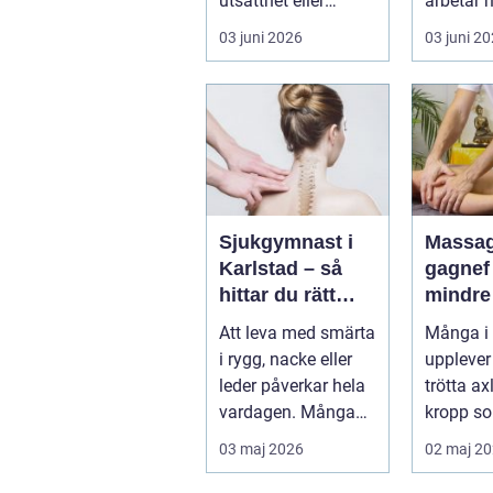
utsatthet eller
arbetar 
beroende prövas
förebygg
03 juni 2026
03 juni 2
både yrkesrollen o...
behandla
problem.
Sjukgymnast i
Massag
Karlstad – så
gagnef vägen til
hittar du rätt
mindre
hjälp för smärta
mer
Att leva med smärta
Många i
och rehab
vardag
i rygg, nacke eller
upplever
leder påverkar hela
trötta ax
vardagen. Många
kropp so
vä...
riktigt h
03 maj 2026
02 maj 2
återhämta