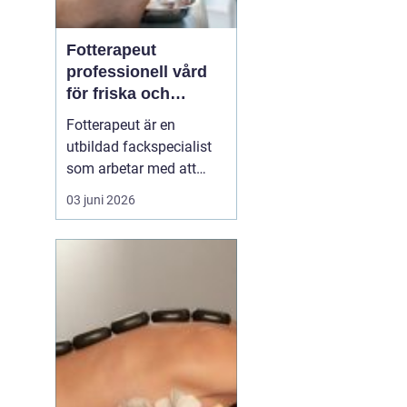
Fotterapeut
professionell vård
för friska och
starkare fötter
Fotterapeut är en
utbildad fackspecialist
som arbetar med att
förebygga, behandla och
03 juni 2026
lindra problem i fötter
och underben. Många
människor lever med
värk, förhårdnader eller
nagelbesvär under lång
tid utan att söka hjälp,
trots att rätt behandling
o...