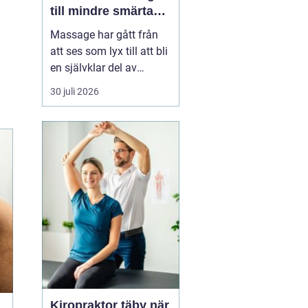
till mindre smärta
och mer ork i
Massage har gått från
vardagen
att ses som lyx till att bli
en självklar del av
många människors
30 juli 2026
hälsa och vardag. Allt
fler som bor och arbetar
norr om Stockholm
söker
professionell
massage Sollentuna för
a...
Kiropraktor täby när