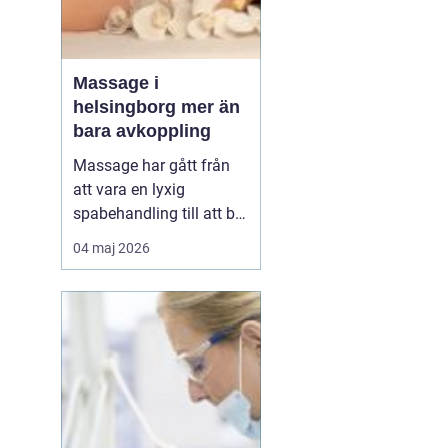
Massage i
helsingborg mer än
bara avkoppling
Massage har gått från
att vara en lyxig
spabehandling till att bli
en självklar del av
04 maj 2026
mångas vardagliga
hälsorutin. Forskning
visar att regelbunden
beröring kan sänka
stressnivåer, lindra
smärta och förbättra
sömnen. I en stad som
Helsingborg, där m...