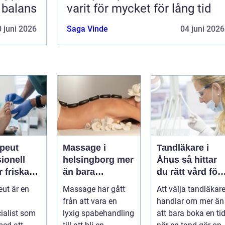
i balans
varit för mycket för lång tid
 juni 2026
Saga Vinde
04 juni 2026
apeut
Massage i
Tandläkare i
ionell
helsingborg mer
Åhus så hittar
r friska
än bara
du rätt vård för
arkare
avkoppling
dina tänder
eut är en
Massage har gått
Att välja tandläkar
från att vara en
handlar om mer än
ialist som
lyxig spabehandling
att bara boka en ti