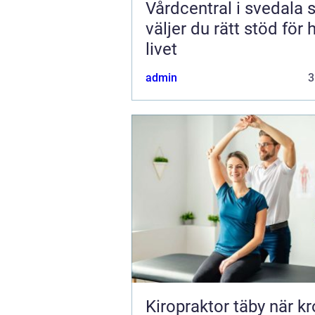
Vårdcentral i svedala så
väljer du rätt stöd för 
livet
admin
3
Kiropraktor täby när kroppen