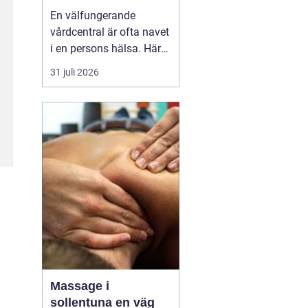
livet
En välfungerande
vårdcentral är ofta navet
i en persons hälsa. Här
får människor hjälp med
31 juli 2026
allt från förkylningar och
hudutslag till kroniska
sjukdomar, psykisk
ohälsa och
rehabilitering. I en
växande kommun som
Svedala blir valet av
vårdcentral extr...
Massage i
sollentuna en väg