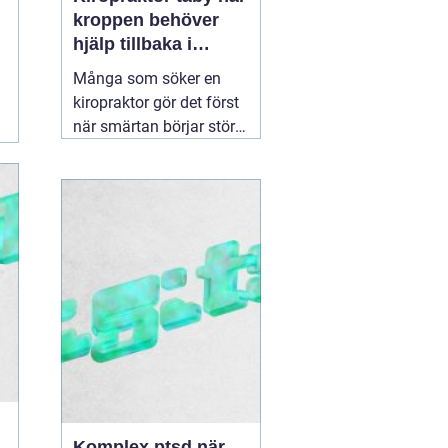
kroppen behöver
hjälp tillbaka i
balans
Många som söker en
kiropraktor gör det först
när smärtan börjar störa
vardagen på allvar.
Ryggont, stel nacke eller
molande värk i axlarna
kan göra enkla saker
som att jobba, sova eller
träna betydligt svårare.
För den som letar efter
en
30 juni 2026
Komplex ptsd när