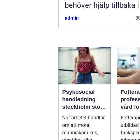
behöver hjälp tillbaka 
admin
30
Psykosocial
Fotter
handledning
profess
stockholm stöd
vård fö
för hållbart
och st
När arbetet handlar
Fotterap
arbete med
fötter
om att möta
utbildad
människor
människor i kris,
fackspec