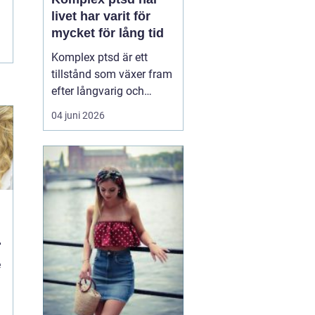
livet har varit för
mycket för lång tid
Komplex ptsd är ett
tillstånd som växer fram
efter långvarig och
upprepad utsatthet, ofta
04 juni 2026
i relationer som skulle
vara trygga. Många
känner sig förvirrade,
skamsna eller svaga när
kropp och psyke
reagerar starkare än vad
situationen verkar
motivera. ...
e
d