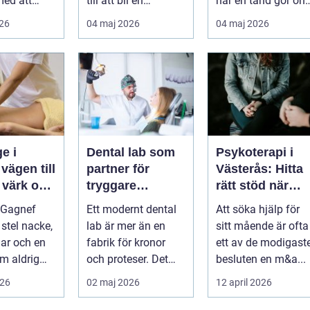
med att
till att bli en
när en tand gör ont
a,
självklar del av
En bra
026
04 maj 2026
04 maj 2026
 och lindra
mångas vardag...
tandvårdskli...
..
e i
Dental lab som
Psykoterapi i
l
partner för
Västerås: Hitta
 värk och
tryggare
rätt stöd när
tandvård
livet skaver
 Gagnef
Ett modernt dental
Att söka hjälp för
senergi
 stel nacke,
lab är mer än en
sitt mående är ofta
lar och en
fabrik för kronor
ett av de modigast
m aldrig
och proteser. Det
besluten en m&a...
inner
fungerar som en
026
02 maj 2026
12 april 2026
 si...
förlängning ...