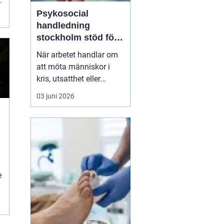
.
Psykosocial
handledning
stockholm stöd för
hållbart arbete med
När arbetet handlar om
människor
att möta människor i
kris, utsatthet eller
beroende prövas både
03 juni 2026
yrkesrollen och den egna
orken. Många som
arbetar inom
socialtjänst, skola,
omsorg, HVB, öppenvård
eller rättsväsende känner
igen kombinationen av
e
höga krav, kompl...