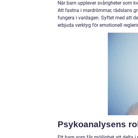
När barn upplever svårigheter som kvar
Att fastna i mardrömmar, rädslans gre
fungera i vardagen. Syftet med att de
erbjuda verktyg för emotionell regler
Psykoanalysens roll
Ett barn som får möjlighet att delta i