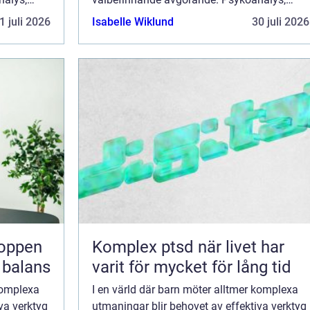
är en
även känd som psykoterapi barn, är en
1 juli 2026
Isabelle Wiklund
30 juli 2026
metod s...
Komplex ptsd när livet har
i balans
varit för mycket för lång tid
 komplexa
I en värld där barn möter alltmer komplexa
va verktyg
utmaningar blir behovet av effektiva verktyg