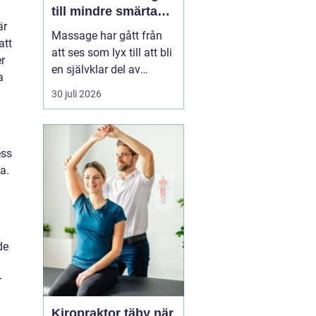
till mindre smärta
är
och mer ork i
Massage har gått från
att
vardagen
att ses som lyx till att bli
er
en självklar del av
a
många människors
30 juli 2026
hälsa och vardag. Allt
fler som bor och arbetar
norr om Stockholm
ess
söker
professionell
a.
massage Sollentuna för
a...
de
r
Kiropraktor täby när