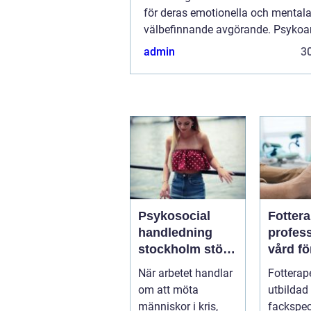
för deras emotionella och mental
välbefinnande avgörande. Psykoa
även känd som psykoterapi barn, 
admin
30
metod s...
Psykosocial
Fotter
handledning
profess
stockholm stöd
vård fö
för hållbart
och st
När arbetet handlar
Fotterap
arbete med
fötter
om att möta
utbildad
människor
människor i kris,
fackspec