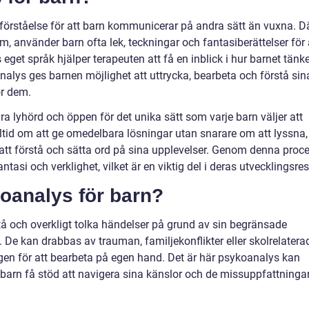
förståelse för att barn kommunicerar på andra sätt än vuxna. D
, använder barn ofta lek, teckningar och fantasiberättelser för 
 eget språk hjälper terapeuten att få en inblick i hur barnet tänk
nalys ges barnen möjlighet att uttrycka, bearbeta och förstå sin
ör dem.
a lyhörd och öppen för det unika sätt som varje barn väljer att
ltid om att ge omedelbara lösningar utan snarare om att lyssna,
 att förstå och sätta ord på sina upplevelser. Genom denna proc
antasi och verklighet, vilket är en viktig del i deras utvecklingsres
oanalys för barn?
å och overkligt tolka händelser på grund av sin begränsade
 De kan drabbas av trauman, familjekonflikter eller skolrelatera
en för att bearbeta på egen hand. Det är här psykoanalys kan
barn få stöd att navigera sina känslor och de missuppfattninga