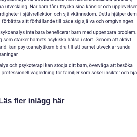
 utveckling. När barn får uttrycka sina känslor och upplevelser 
färdigheter i självreflektion och självkännedom. Detta hjälper dem
 förbättra sitt förhållande till både sig själva och omgivningen.
t psykoanalys inte bara beneficerar barn med uppenbara problem.
 som stärker barnets psykiska hälsa i stort. Genom att aktivt
rld, kan psykoanalytikern bidra till att barnet utvecklar sunda
maningar.
ys och psykoterapi kan stödja ditt barn, överväga att besöka
professionell vägledning för familjer som söker insikter och hjä
Läs fler inlägg här