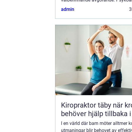
även känd som psykoterapi barn, 
admin
3
metod s...
Kiropraktor täby när kroppen
behöver hjälp tillbaka 
I en värld där barn möter alltmer
utmaningar blir behovet av effekti