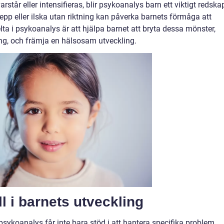
står eller intensifieras, blir psykoanalys barn ett viktigt redska
pp eller ilska utan riktning kan påverka barnets förmåga att
lta i psykoanalys är att hjälpa barnet att bryta dessa mönster,
ing, och främja en hälsosam utveckling.
 i barnets utveckling
 psykoanalys får inte bara stöd i att hantera specifika problem,