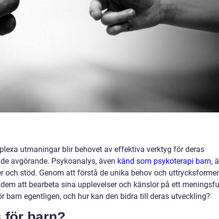
plexa utmaningar blir behovet av effektiva verktyg för deras
nde avgörande. Psykoanalys, även
känd som psykoterapi barn
, ä
er och stöd. Genom att förstå de unika behov och uttrycksformer
 dem att bearbeta sina upplevelser och känslor på ett meningsful
 barn egentligen, och hur kan den bidra till deras utveckling?
 för barn?