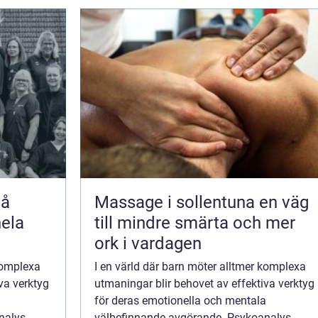
Massage i sollentuna en väg
hela
till mindre smärta och mer
ork i vardagen
 komplexa
I en värld där barn möter alltmer komplexa
va verktyg
utmaningar blir behovet av effektiva verktyg
a
för deras emotionella och mentala
nalys,
välbefinnande avgörande. Psykoanalys,