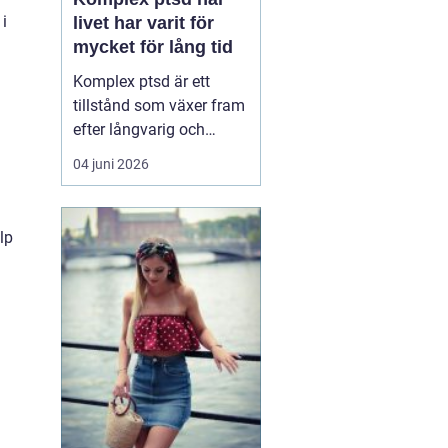
i
livet har varit för
mycket för lång tid
Komplex ptsd är ett
tillstånd som växer fram
efter långvarig och
upprepad utsatthet, ofta
04 juni 2026
i relationer som skulle
vara trygga. Många
känner sig förvirrade,
lp
skamsna eller svaga när
kropp och psyke
reagerar starkare än vad
situationen verkar
motivera. ...