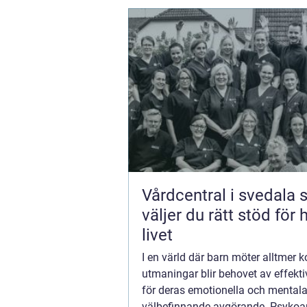
Vårdcentral i svedala så
väljer du rätt stöd för 
livet
I en värld där barn möter alltmer
utmaningar blir behovet av effekti
för deras emotionella och mental
välbefinnande avgörande. Psykoa