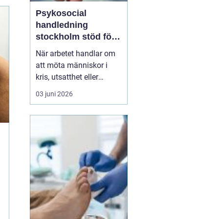
Psykosocial
handledning
stockholm stöd för
hållbart arbete med
När arbetet handlar om
människor
att möta människor i
kris, utsatthet eller
beroende prövas både
03 juni 2026
yrkesrollen och den egna
orken. Många som
arbetar inom
socialtjänst, skola,
omsorg, HVB, öppenvård
eller rättsväsende känner
igen kombinationen av
höga krav, kompl...