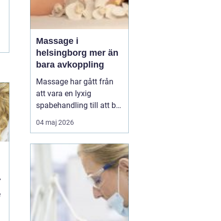
Massage i
helsingborg mer än
bara avkoppling
Massage har gått från
att vara en lyxig
spabehandling till att bli
en självklar del av
04 maj 2026
mångas vardagliga
hälsorutin. Forskning
visar att regelbunden
beröring kan sänka
stressnivåer, lindra
smärta och förbättra
e
sömnen. I en stad som
Helsingborg, där m...
d