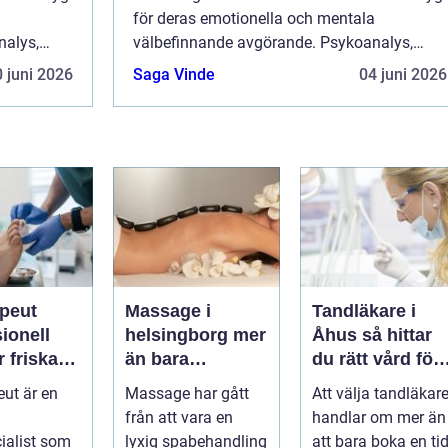
a
för deras emotionella och mentala
nalys,
välbefinnande avgörande. Psykoanalys,
är en
även känd som psykoterapi barn, är en
 juni 2026
Saga Vinde
04 juni 2026
metod s...
apeut
Massage i
Tandläkare i
ionell
helsingborg mer
Åhus så hittar
r friska
än bara
du rätt vård för
arkare
avkoppling
dina tänder
eut är en
Massage har gått
Att välja tandläkar
från att vara en
handlar om mer än
ialist som
lyxig spabehandling
att bara boka en ti