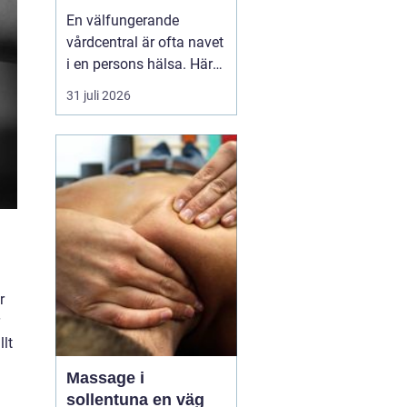
livet
En välfungerande
vårdcentral är ofta navet
i en persons hälsa. Här
får människor hjälp med
31 juli 2026
allt från förkylningar och
hudutslag till kroniska
sjukdomar, psykisk
ohälsa och
rehabilitering. I en
växande kommun som
Svedala blir valet av
vårdcentral extr...
r
lt
Massage i
sollentuna en väg