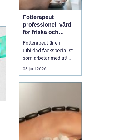
Fotterapeut
professionell vård
för friska och
starkare fötter
Fotterapeut är en
utbildad fackspecialist
som arbetar med att
förebygga, behandla och
03 juni 2026
lindra problem i fötter
och underben. Många
människor lever med
värk, förhårdnader eller
nagelbesvär under lång
tid utan att söka hjälp,
trots att rätt behandling
o...