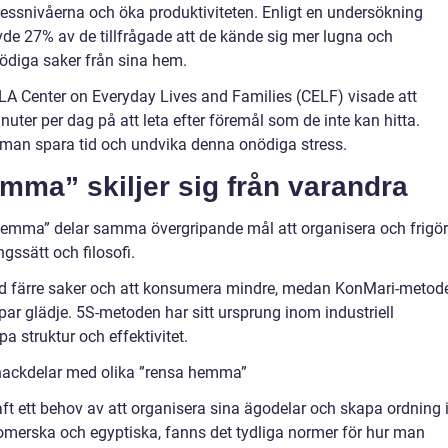
essnivåerna och öka produktiviteten. Enligt en undersökning
vde 27% av de tillfrågade att de kände sig mer lugna och
nödiga saker från sina hem.
A Center on Everyday Lives and Families (CELF) visade att
uter per dag på att leta efter föremål som de inte kan hitta.
man spara tid och undvika denna onödiga stress.
mma” skiljer sig från varandra
hemma” delar samma övergripande mål att organisera och frigö
ngssätt och filosofi.
ed färre saker och att konsumera mindre, medan KonMari-metod
ar glädje. 5S-metoden har sitt ursprung inom industriell
pa struktur och effektivitet.
 nackdelar med olika ”rensa hemma”
haft ett behov av att organisera sina ägodelar och skapa ordning 
romerska och egyptiska, fanns det tydliga normer för hur man