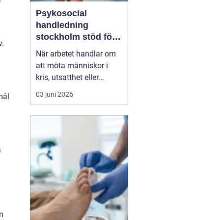
r
Psykosocial
handledning
stockholm stöd för
v.
hållbart arbete med
När arbetet handlar om
människor
att möta människor i
kris, utsatthet eller
beroende prövas både
03 juni 2026
mål
yrkesrollen och den egna
orken. Många som
arbetar inom
socialtjänst, skola,
omsorg, HVB, öppenvård
a
eller rättsväsende känner
igen kombinationen av
höga krav, kompl...
n