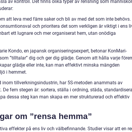
änsla av kontroll. Det finns olika typer av rensning som människo
uderar:
m att leva med färre saker och bli av med det som inte behövs.
nsumtionsval och prioritera det som verkligen är viktigt i ens li
enbart ett lugnare och mer organiserat hem, utan onödiga
rie Kondo, en japansk organiseringsexpert, betonar KonMari-
om ”tilltalar” dig och ger dig glädje. Genom att hålla varje före
skapar glädje eller inte, kan man effektivt minska mängden
ljö i hemmet.
 inom tillverkningsindustrin, har 5S-metoden anammats av
De fem stegen är: sortera, ställa i ordning, städa, standardiser
mpa dessa steg kan man skapa en mer strukturerad och effektiv
ingar om ”rensa hemma”
a effekter på ens liv och välbefinnande. Studier visar att en re