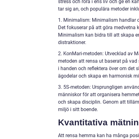
stress och röra i ens liv och ge en k
tar sig an, och populära metoder inkl
1. Minimalism: Minimalism handlar o
Det fokuserar på att göra medvetna ko
Minimalism kan bidra till att skapa 
distraktioner.
2. KonMari-metoden: Utvecklad av Ma
metoden att rensa ut baserat på vad s
i handen och reflektera över om det 
ägodelar och skapa en harmonisk mi
3. 5S-metoden: Ursprungligen använd
människor för att organisera hemmet. 
och skapa disciplin. Genom att tillä
miljö i sitt boende.
Kvantitativa mätn
Att rensa hemma kan ha många positiv