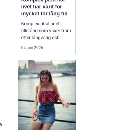
livet har varit för
mycket för lång tid
Komplex ptsd är ett
tillstånd som växer fram
efter långvarig och
upprepad utsatthet, ofta
04 juni 2026
i relationer som skulle
vara trygga. Många
känner sig förvirrade,
skamsna eller svaga när
kropp och psyke
reagerar starkare än vad
situationen verkar
motivera. ...
ka