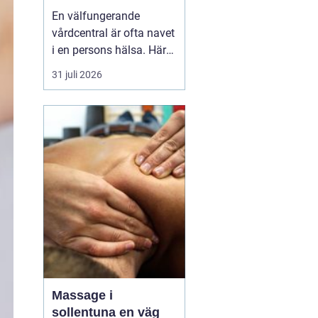
livet
En välfungerande
vårdcentral är ofta navet
i en persons hälsa. Här
får människor hjälp med
31 juli 2026
allt från förkylningar och
hudutslag till kroniska
sjukdomar, psykisk
ohälsa och
rehabilitering. I en
växande kommun som
Svedala blir valet av
vårdcentral extr...
Massage i
sollentuna en väg