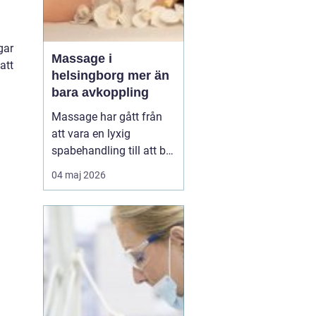
h
gar
Massage i
att
helsingborg mer än
bara avkoppling
Massage har gått från
att vara en lyxig
spabehandling till att bli
en självklar del av
04 maj 2026
mångas vardagliga
hälsorutin. Forskning
visar att regelbunden
beröring kan sänka
stressnivåer, lindra
smärta och förbättra
sömnen. I en stad som
Helsingborg, där m...