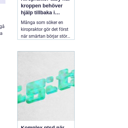
kroppen behöver
hjälp tillbaka i
balans
Många som söker en
 gå
kiropraktor gör det först
ka
när smärtan börjar störa
vardagen på allvar.
Ryggont, stel nacke eller
molande värk i axlarna
kan göra enkla saker
som att jobba, sova eller
träna betydligt svårare.
För den som letar efter
en
30 juni 2026
Komplex ptsd när