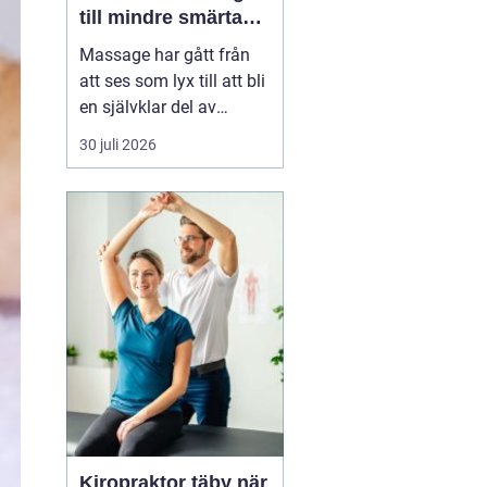
till mindre smärta
och mer ork i
Massage har gått från
vardagen
att ses som lyx till att bli
en självklar del av
många människors
30 juli 2026
hälsa och vardag. Allt
fler som bor och arbetar
norr om Stockholm
söker
professionell
massage Sollentuna för
a...
Kiropraktor täby när