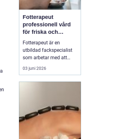
Fotterapeut
professionell vård
för friska och
starkare fötter
Fotterapeut är en
utbildad fackspecialist
som arbetar med att
förebygga, behandla och
03 juni 2026
ra
lindra problem i fötter
och underben. Många
människor lever med
en
värk, förhårdnader eller
nagelbesvär under lång
tid utan att söka hjälp,
trots att rätt behandling
o...
i