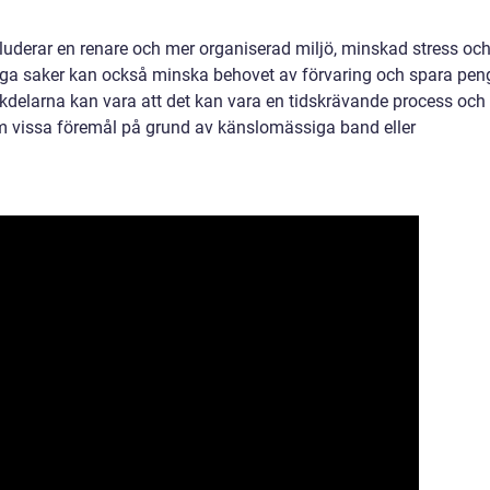
uderar en renare och mer organiserad miljö, minskad stress oc
diga saker kan också minska behovet av förvaring och spara pen
delarna kan vara att det kan vara en tidskrävande process och 
om vissa föremål på grund av känslomässiga band eller