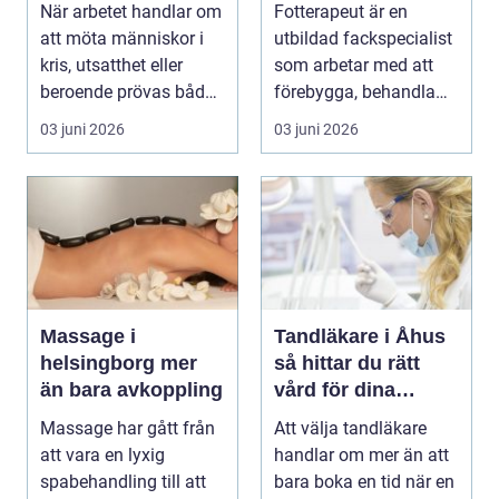
När arbetet handlar om
Fotterapeut är en
människor
att möta människor i
utbildad fackspecialist
kris, utsatthet eller
som arbetar med att
beroende prövas både
förebygga, behandla
yrkesrollen o...
och lindra problem...
03 juni 2026
03 juni 2026
Massage i
Tandläkare i Åhus
helsingborg mer
så hittar du rätt
än bara avkoppling
vård för dina
tänder
Massage har gått från
Att välja tandläkare
att vara en lyxig
handlar om mer än att
spabehandling till att
bara boka en tid när en