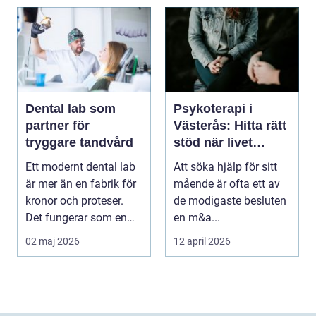
Dental lab som
Psykoterapi i
partner för
Västerås: Hitta rätt
tryggare tandvård
stöd när livet
skaver
Ett modernt dental lab
Att söka hjälp för sitt
är mer än en fabrik för
mående är ofta ett av
kronor och proteser.
de modigaste besluten
Det fungerar som en
en m&a...
förlängning ...
02 maj 2026
12 april 2026