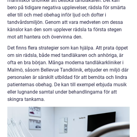
människor undviker att besöka tandläkaren. Det kan
bero på tidigare negativa upplevelser, rädsla för smärta
eller till och med obehag inför ljud och dofter i
tandvårdsmiljön. Genom att vara medveten om dessa
känslor kan den som upplever rädsla ta första stegen
mot att hantera och övervinna den.
Det finns flera strategier som kan hjälpa. Att prata öppet
om sin rädsla, både med tandläkaren och anhöriga, är
ofta en bra början. Många moderna tandläkarkliniker i
Malmö, såsom Bellevue Tandklinik, erbjuder en miljö där
personalen är särskilt utbildad för att bemöta och lindra
patienternas obehag. De kan till exempel erbjuda musik
eller lugnande samtal under behandlingarna för att
skingra tankarna.