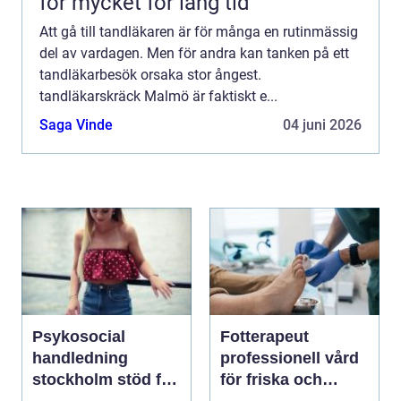
för mycket för lång tid
Att gå till tandläkaren är för många en rutinmässig
del av vardagen. Men för andra kan tanken på ett
tandläkarbesök orsaka stor ångest.
tandläkarskräck Malmö är faktiskt e...
Saga Vinde
04 juni 2026
Psykosocial
Fotterapeut
handledning
professionell vård
stockholm stöd för
för friska och
hållbart arbete med
starkare fötter