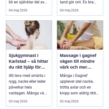
bli en självklar del av
tand gör ont. En bra
mångas vardag...
tandvårdskli...
04 maj 2026
04 maj 2026
Sjukgymnast i
Massage i gagnef
Karlstad – så hittar
vägen till mindre
du rätt hjälp för
värk och mer
smärta och rehab
vardagsenergi
Att leva med smärta i
Många i Gagnef
rygg, nacke eller leder
upplever stel nacke,
påverkar hela
trötta axlar och en
vardagen. Många vä...
kropp som aldrig riktigt
hinner återhämta si...
03 maj 2026
02 maj 2026