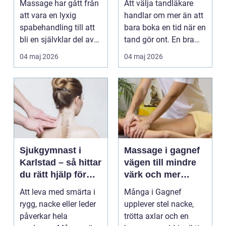
Massage har gått från
Att välja tandläkare
att vara en lyxig
handlar om mer än att
spabehandling till att
bara boka en tid när en
bli en självklar del av
tand gör ont. En bra
mångas vardag...
tandvårdskli...
04 maj 2026
04 maj 2026
Sjukgymnast i
Massage i gagnef
Karlstad – så hittar
vägen till mindre
du rätt hjälp för
värk och mer
smärta och rehab
vardagsenergi
Att leva med smärta i
Många i Gagnef
rygg, nacke eller leder
upplever stel nacke,
påverkar hela
trötta axlar och en