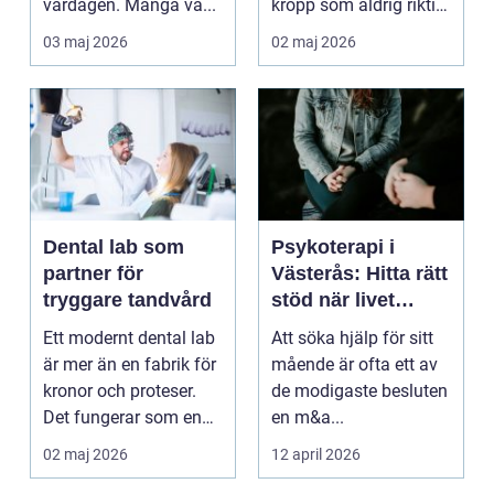
vardagen. Många vä...
kropp som aldrig riktigt
hinner återhämta si...
03 maj 2026
02 maj 2026
Dental lab som
Psykoterapi i
partner för
Västerås: Hitta rätt
tryggare tandvård
stöd när livet
skaver
Ett modernt dental lab
Att söka hjälp för sitt
är mer än en fabrik för
mående är ofta ett av
kronor och proteser.
de modigaste besluten
Det fungerar som en
en m&a...
förlängning ...
02 maj 2026
12 april 2026