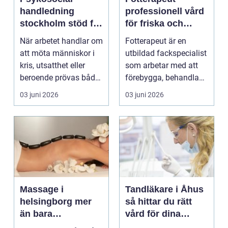
handledning
professionell vård
stockholm stöd för
för friska och
hållbart arbete
starkare fötter
När arbetet handlar om
Fotterapeut är en
med människor
att möta människor i
utbildad fackspecialist
kris, utsatthet eller
som arbetar med att
beroende prövas både
förebygga, behandla
yrkesrollen o...
och lindra problem...
03 juni 2026
03 juni 2026
Massage i
Tandläkare i Åhus
helsingborg mer
så hittar du rätt
än bara
vård för dina
avkoppling
tänder