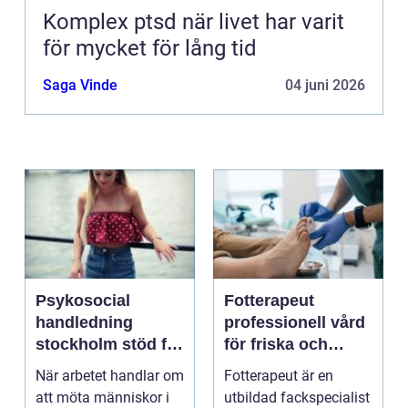
Komplex ptsd när livet har varit
för mycket för lång tid
Saga Vinde
04 juni 2026
Psykosocial
Fotterapeut
handledning
professionell vård
stockholm stöd för
för friska och
hållbart arbete
starkare fötter
När arbetet handlar om
Fotterapeut är en
med människor
att möta människor i
utbildad fackspecialist