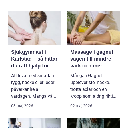
Sjukgymnast i
Massage i gagnef
Karlstad – så hittar
vägen till mindre
du rätt hjälp för
värk och mer
smärta och rehab
vardagsenergi
Att leva med smärta i
Många i Gagnef
rygg, nacke eller leder
upplever stel nacke,
påverkar hela
trötta axlar och en
vardagen. Många vä...
kropp som aldrig riktigt
hinner återhämta si...
03 maj 2026
02 maj 2026