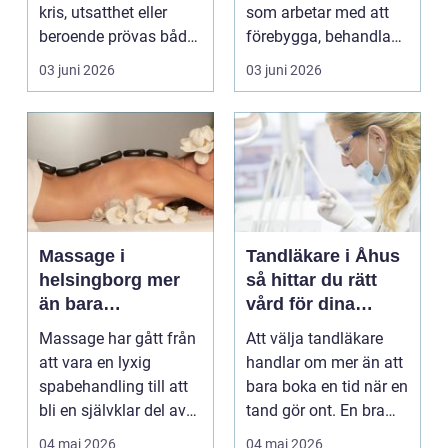
kris, utsatthet eller
som arbetar med att
beroende prövas både
förebygga, behandla
yrkesrollen o...
och lindra problem...
03 juni 2026
03 juni 2026
Massage i
Tandläkare i Åhus
helsingborg mer
så hittar du rätt
än bara
vård för dina
avkoppling
tänder
Massage har gått från
Att välja tandläkare
att vara en lyxig
handlar om mer än att
spabehandling till att
bara boka en tid när en
bli en självklar del av
tand gör ont. En bra
mångas vardag...
tandvårdskli...
04 maj 2026
04 maj 2026