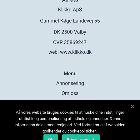
web:
www.klikko.dk
Menu
Annonsering
Om oss
Cookies
På vores website bruges cookies til at huske dine indstillinger,
Kontakta oss
statistik og personalisering af indhold og annoncer. Denne
Sitemap
information deles med tredjepart. Ved fortsat brug af websiden
godkender du cookiepolitikken.
Ok
Privatlivspolitik