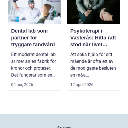
Dental lab som
Psykoterapi i
partner för
Västerås: Hitta rätt
tryggare tandvård
stöd när livet
skaver
Ett modernt dental lab
Att söka hjälp för sitt
är mer än en fabrik för
mående är ofta ett av
kronor och proteser.
de modigaste besluten
Det fungerar som en
en m&a...
förlängning ...
02 maj 2026
12 april 2026
Adress