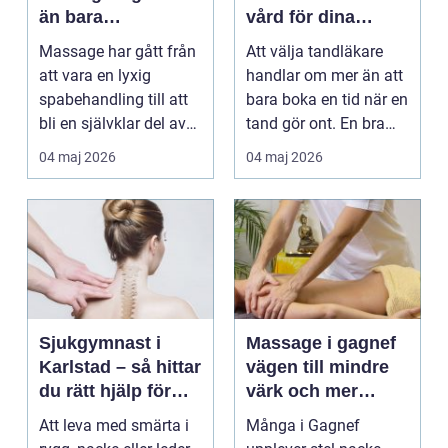
än bara
vård för dina
avkoppling
tänder
Massage har gått från
Att välja tandläkare
att vara en lyxig
handlar om mer än att
spabehandling till att
bara boka en tid när en
bli en självklar del av
tand gör ont. En bra
mångas vardag...
tandvårdskli...
04 maj 2026
04 maj 2026
Sjukgymnast i
Massage i gagnef
Karlstad – så hittar
vägen till mindre
du rätt hjälp för
värk och mer
smärta och rehab
vardagsenergi
Att leva med smärta i
Många i Gagnef