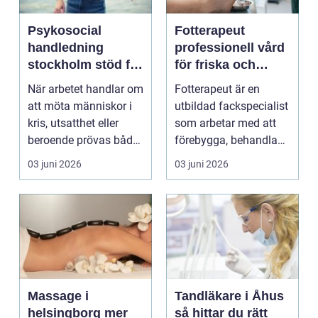
Psykosocial
Fotterapeut
handledning
professionell vård
stockholm stöd för
för friska och
hållbart arbete
starkare fötter
När arbetet handlar om
Fotterapeut är en
med människor
att möta människor i
utbildad fackspecialist
kris, utsatthet eller
som arbetar med att
beroende prövas både
förebygga, behandla
yrkesrollen o...
och lindra problem...
03 juni 2026
03 juni 2026
Massage i
Tandläkare i Åhus
helsingborg mer
så hittar du rätt