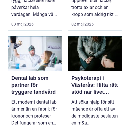
rygg, nacke eller leder
upplever stel nacke,
påverkar hela
trötta axlar och en
vardagen. Många vä...
kropp som aldrig riktigt
hinner återhämta si...
03 maj 2026
02 maj 2026
Dental lab som
Psykoterapi i
partner för
Västerås: Hitta rätt
tryggare tandvård
stöd när livet
skaver
Ett modernt dental lab
Att söka hjälp för sitt
är mer än en fabrik för
mående är ofta ett av
kronor och proteser.
de modigaste besluten
Det fungerar som en
en m&a...
förlängning ...