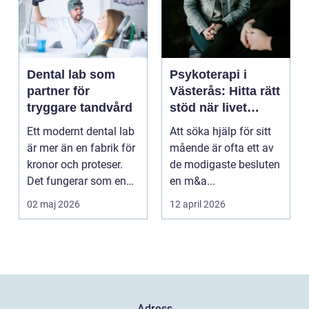
Dental lab som
Psykoterapi i
partner för
Västerås: Hitta rätt
tryggare tandvård
stöd när livet
skaver
Ett modernt dental lab
Att söka hjälp för sitt
är mer än en fabrik för
mående är ofta ett av
kronor och proteser.
de modigaste besluten
Det fungerar som en
en m&a...
förlängning ...
02 maj 2026
12 april 2026
Adress