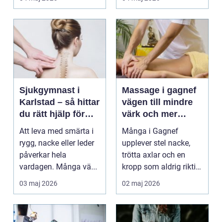
Sjukgymnast i
Massage i gagnef
Karlstad – så hittar
vägen till mindre
du rätt hjälp för
värk och mer
smärta och rehab
vardagsenergi
Att leva med smärta i
Många i Gagnef
rygg, nacke eller leder
upplever stel nacke,
påverkar hela
trötta axlar och en
vardagen. Många vä...
kropp som aldrig riktigt
hinner återhämta si...
03 maj 2026
02 maj 2026