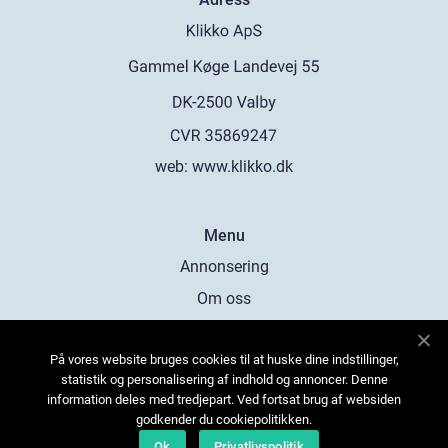
web:
www.klikko.dk
Menu
Annonsering
Om oss
Cookies
På vores website bruges cookies til at huske dine indstillinger,
Kontakta oss
statistik og personalisering af indhold og annoncer. Denne
Sitemap
information deles med tredjepart. Ved fortsat brug af websiden
godkender du cookiepolitikken.
Ok
Privatlivspolitik