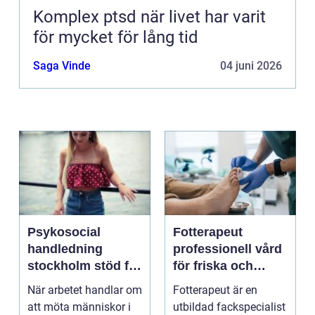
Komplex ptsd när livet har varit
för mycket för lång tid
Saga Vinde
04 juni 2026
Psykosocial
Fotterapeut
handledning
professionell vård
stockholm stöd för
för friska och
hållbart arbete
starkare fötter
När arbetet handlar om
Fotterapeut är en
med människor
att möta människor i
utbildad fackspecialist