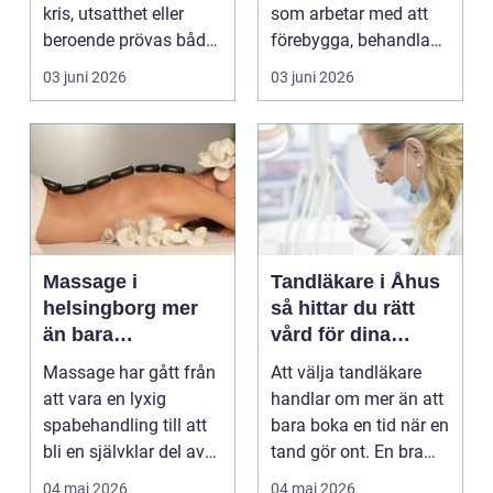
kris, utsatthet eller
som arbetar med att
beroende prövas både
förebygga, behandla
yrkesrollen o...
och lindra problem...
03 juni 2026
03 juni 2026
Massage i
Tandläkare i Åhus
helsingborg mer
så hittar du rätt
än bara
vård för dina
avkoppling
tänder
Massage har gått från
Att välja tandläkare
att vara en lyxig
handlar om mer än att
spabehandling till att
bara boka en tid när en
bli en självklar del av
tand gör ont. En bra
mångas vardag...
tandvårdskli...
04 maj 2026
04 maj 2026