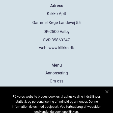
Adress
web:
www.klikko.dk
Menu
Annonsering
Om oss
Cookies
På vores website bruges cookies til at huske dine indstillinger,
Kontakta oss
statistik og personalisering af indhold og annoncer. Denne
Sitemap
information deles med tredjepart. Ved fortsat brug af websiden
godkender du cookiepolitikken.