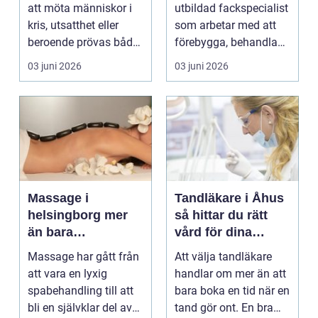
med människor
att möta människor i
utbildad fackspecialist
kris, utsatthet eller
som arbetar med att
beroende prövas både
förebygga, behandla
yrkesrollen o...
och lindra problem...
03 juni 2026
03 juni 2026
Massage i
Tandläkare i Åhus
helsingborg mer
så hittar du rätt
än bara
vård för dina
avkoppling
tänder
Massage har gått från
Att välja tandläkare
att vara en lyxig
handlar om mer än att
spabehandling till att
bara boka en tid när en
bli en självklar del av
tand gör ont. En bra