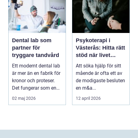
Dental lab som
Psykoterapi i
partner för
Västerås: Hitta rätt
tryggare tandvård
stöd när livet
skaver
Ett modernt dental lab
Att söka hjälp för sitt
är mer än en fabrik för
mående är ofta ett av
kronor och proteser.
de modigaste besluten
Det fungerar som en
en m&a...
förlängning ...
02 maj 2026
12 april 2026