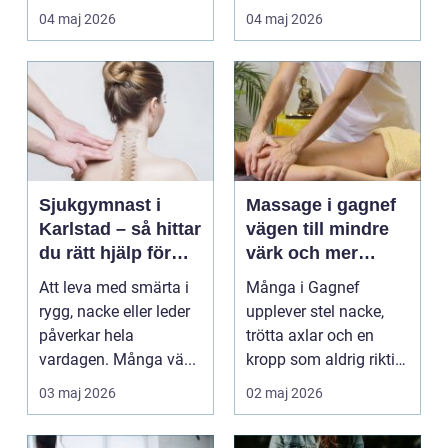
mångas vardag...
tandvårdskli...
04 maj 2026
04 maj 2026
Sjukgymnast i
Massage i gagnef
Karlstad – så hittar
vägen till mindre
du rätt hjälp för
värk och mer
smärta och rehab
vardagsenergi
Att leva med smärta i
Många i Gagnef
rygg, nacke eller leder
upplever stel nacke,
påverkar hela
trötta axlar och en
vardagen. Många vä...
kropp som aldrig riktigt
hinner återhämta si...
03 maj 2026
02 maj 2026