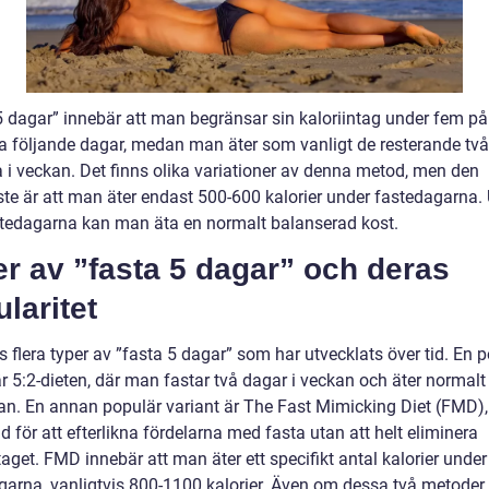
5 dagar” innebär att man begränsar sin kaloriintag under fem på
a följande dagar, medan man äter som vanligt de resterande två
 i veckan. Det finns olika variationer av denna metod, men den
ste är att man äter endast 500-600 kalorier under fastedagarna.
stedagarna kan man äta en normalt balanserad kost.
r av ”fasta 5 dagar” och deras
laritet
s flera typer av ”fasta 5 dagar” som har utvecklats över tid. En 
r 5:2-dieten, där man fastar två dagar i veckan och äter normalt
an. En annan populär variant är The Fast Mimicking Diet (FMD)
 för att efterlikna fördelarna med fasta utan att helt eliminera
taget. FMD innebär att man äter ett specifikt antal kalorier under
garna, vanligtvis 800-1100 kalorier. Även om dessa två metoder