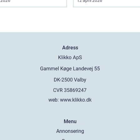
 2026
12 april 2026
Adress
web:
www.klikko.dk
Menu
Annonsering