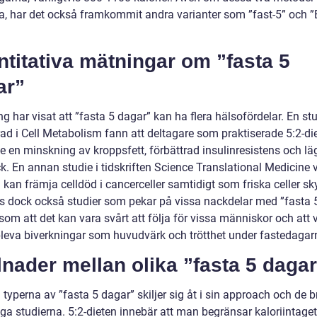
a, har det också framkommit andra varianter som ”fast-5” och ”
titativa mätningar om ”fasta 5
ar”
g har visat att ”fasta 5 dagar” kan ha flera hälsofördelar. En st
rad i Cell Metabolism fann att deltagare som praktiserade 5:2-di
e en minskning av kroppsfett, förbättrad insulinresistens och lä
k. En annan studie i tidskriften Science Translational Medicine 
 kan främja celldöd i cancerceller samtidigt som friska celler s
ns dock också studier som pekar på vissa nackdelar med ”fasta 
som att det kan vara svårt att följa för vissa människor och att 
leva biverkningar som huvudvärk och trötthet under fastedagar
lnader mellan olika ”fasta 5 daga
 typerna av ”fasta 5 dagar” skiljer sig åt i sin approach och de b
a studierna. 5:2-dieten innebär att man begränsar kaloriintaget 