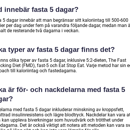
d innebär fasta 5 dagar?
 5 dagar innebär att man begränsar sitt kaloriintag till 500-600
rier per dag under fem på varandra följande dagar, medan man ä
alt de resterande två dagarna i veckan.
ka typer av fasta 5 dagar finns det?
inns olika typer av fasta 5 dagar, inklusive 5:2-dieten, The Fast
cking Diet (FMD), fast-5 och Eat Stop Eat. Varje metod har sin 
ach till kaloriintag och fastedagarna.
ka är för- och nackdelarna med fasta 5
gar?
elarna med fasta 5 dagar inkluderar minskning av kroppsfett,
ttrad insulinresistens och lägre blodtryck. Nackdelar kan vara a
a kan uppleva biverkningar som huvudvärk och trötthet under
edagarna. Det är också viktigt att notera att metoden kan vara s