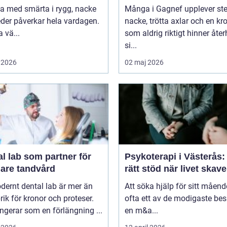
va med smärta i rygg, nacke
Många i Gagnef upplever ste
leder påverkar hela vardagen.
nacke, trötta axlar och en kr
 vä...
som aldrig riktigt hinner åt
si...
 2026
02 maj 2026
l lab som partner för
Psykoterapi i Västerås: 
gare tandvård
rätt stöd när livet skave
dernt dental lab är mer än
Att söka hjälp för sitt måend
rik för kronor och proteser.
ofta ett av de modigaste bes
ngerar som en förlängning ...
en m&a...