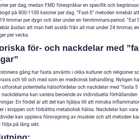
orier per dag, medan FMD förespråkar en specifik och begränsa
ängd på 800-1100 kalorier per dag. ”Fast-5” metoden innebär a
i 19 timmar per dygn och äter under en femtimmars-period. ”Eat 
ebär åsidan att man helt avstår från all mat under 24 timmar, en 
ger per vecka.
oriska för- och nackdelar med ”fa
agar”
storiens gång har fasta använts i olika kulturer och religioner 
praxis och till och med som en medicinsk behandling. Nyligen ha
e utforskat potentiella hälsofördelar och nackdelar med ”fasta 5
h nackdelarna kan variera beroende av individuella förhållanden
ingar. En fördel är att det kan hjälpa till att minska inflammato
er i kroppen och förbättra metabolisk hälsa. Nackdelar kan vara 
ndivider kan uppleva försvagning av muskler och att metoden ka
t följa på lång sikt.
utning: