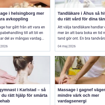
ge i helsingborg mer
Tandläkare i Åhus så hittar
ara avkoppling
du rätt vård för dina tä
e har gått från att vara en
Att välja tandläkare handlar
spabehandling till att bli en
mer än att bara boka en tid 
lar del av mångas vardag...
tand gör ont. En bra tandvårds
 2026
04 maj 2026
gymnast i Karlstad – så
Massage i gagnef vägen till
r du rätt hjälp för smärta
mindre värk och mer
rehab
vardagsenergi