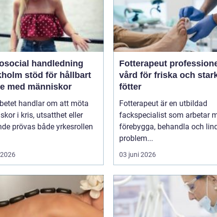
osocial handledning
Fotterapeut professionell
öd för hållbart
vård för friska och star
te med människor
fötter
betet handlar om att möta
Fotterapeut är en utbildad
kor i kris, utsatthet eller
fackspecialist som arbetar m
nde prövas både yrkesrollen
förebygga, behandla och lin
problem...
i 2026
03 juni 2026