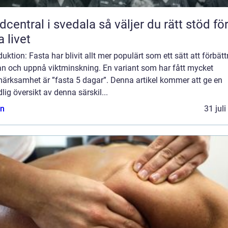
tral i svedala så väljer du rätt stöd för
a livet
duktion: Fasta har blivit allt mer populärt som ett sätt att förbätt
an och uppnå viktminskning. En variant som har fått mycket
ärksamhet är ”fasta 5 dagar”. Denna artikel kommer att ge en
lig översikt av denna särskil...
n
31 jul