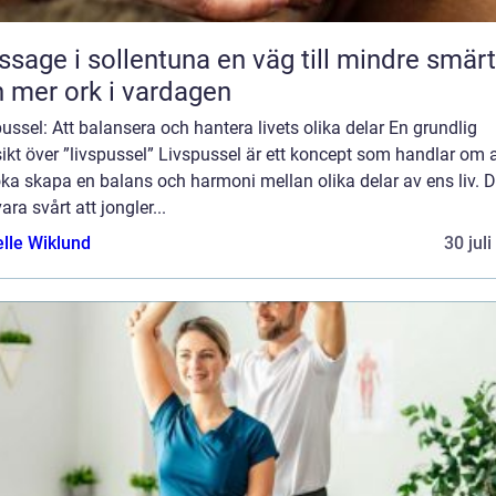
 i sollentuna en väg till mindre smärta
 mer ork i vardagen
ussel: Att balansera och hantera livets olika delar En grundlig
ikt över ”livspussel” Livspussel är ett koncept som handlar om a
ka skapa en balans och harmoni mellan olika delar av ens liv. D
ara svårt att jongler...
elle Wiklund
30 jul