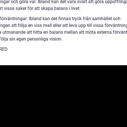
ringar och göra val. Ibland kan det vara svårt att göra uppoffrin
rt vissa saker för att skapa balans i livet.
 förväntningar: Ibland kan det finnas tryck från samhället och
gen att följa en viss mall eller att leva upp till vissa förväntnin
a utmanande att hitta en balans mellan att möta externa förvän
följa sin egen personliga vision.
RED