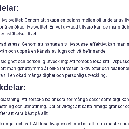
elar:
livskvalitet: Genom att skapa en balans mellan olika delar av li
å en ökad livskvalitet. En väl avvägd tillvaro kan ge mer glädje
redsställelse i livet.
kad stress: Genom att hantera sitt livspussel effektivt kan man
ivån och uppnå en känsla av lugn och välbefinnande.
idighet och personlig utveckling: Att försöka lösa sitt livspusse
att man ger utrymme åt olika intressen, aktiviteter och relationer
a till en ökad mångsidighet och personlig utveckling.
kdelar:
elastning: Att försöka balansera för många saker samtidigt kan l
stning och utmattning. Det är viktigt att sätta rimliga gränser o
fter att vara bäst på allt.
iteringar och val: Att lösa livspusslet innebär att man måste göra