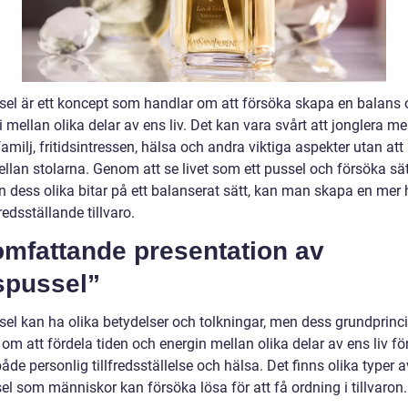
sel är ett koncept som handlar om att försöka skapa en balans
mellan olika delar av ens liv. Det kan vara svårt att jonglera me
familj, fritidsintressen, hälsa och andra viktiga aspekter utan att
ellan stolarna. Genom att se livet som ett pussel och försöka sä
dess olika bitar på ett balanserat sätt, kan man skapa en mer h
fredsställande tillvaro.
omfattande presentation av
spussel”
sel kan ha olika betydelser och tolkningar, men dess grundprinc
om att fördela tiden och energin mellan olika delar av ens liv för
de personlig tillfredsställelse och hälsa. Det finns olika typer a
el som människor kan försöka lösa för att få ordning i tillvaron.