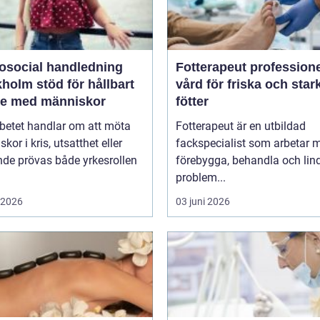
osocial handledning
Fotterapeut professionell
öd för hållbart
vård för friska och star
te med människor
fötter
betet handlar om att möta
Fotterapeut är en utbildad
kor i kris, utsatthet eller
fackspecialist som arbetar m
nde prövas både yrkesrollen
förebygga, behandla och lin
problem...
i 2026
03 juni 2026