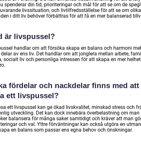
u spenderar din tid, prioriteringar och mål för att se om de spegl
uvarande livssituation, och livtilfredsställelse för att se om olika
en i ditt liv behöver förbättras för att få en mer balanserad tillv
 är livspussel?
pussel handlar om att försöka skapa en balans och harmoni me
 delar av ens liv. Det handlar om att jonglera mellan arbete, famil
, socialt liv och personliga intressen för att skapa en mer helhet
ro.
ka fördelar och nackdelar finns med att
a ett livspussel?
ösa ett livspussel kan ge ökad livskvalitet, minskad stress och f
onlig utveckling. Det kan dock innebära överbelastning om man
öker balansera för många saker samtidigt och kräver att man gö
iteringar och val. Yttre förväntningar kan också utgöra en utman
skapa en balans som passar ens egna behov och önskningar.