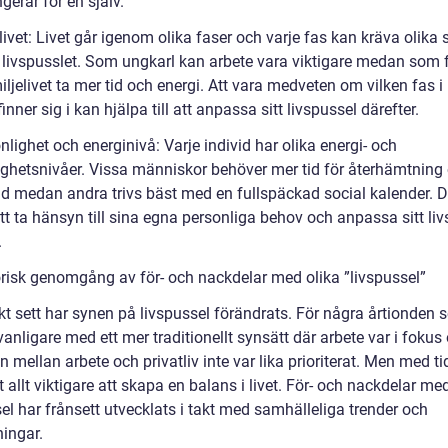
erar för en själv.
 livet: Livet går igenom olika faser och varje fas kan kräva olika s
 livspusslet. Som ungkarl kan arbete vara viktigare medan som 
ljelivet ta mer tid och energi. Att vara medveten om vilken fas i 
nner sig i kan hjälpa till att anpassa sitt livspussel därefter.
nlighet och energinivå: Varje individ har olika energi- och
ighetsnivåer. Vissa människor behöver mer tid för återhämtning
d medan andra trivs bäst med en fullspäckad social kalender. D
att ta hänsyn till sina egna personliga behov och anpassa sitt li
.
orisk genomgång av för- och nackdelar med olika ”livspussel”
kt sett har synen på livspussel förändrats. För några årtionden 
vanligare med ett mer traditionellt synsätt där arbete var i fokus
 mellan arbete och privatliv inte var lika prioriterat. Men med t
it allt viktigare att skapa en balans i livet. För- och nackdelar me
el har frånsett utvecklats i takt med samhälleliga trender och
ningar.