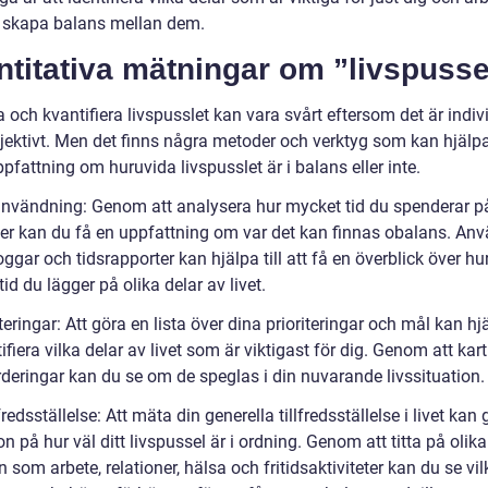
 skapa balans mellan dem.
titativa mätningar om ”livspusse
 och kvantifiera livspusslet kan vara svårt eftersom det är indivi
ektivt. Men det finns några metoder och verktyg som kan hjälpa t
pfattning om huruvida livspusslet är i balans eller inte.
användning: Genom att analysera hur mycket tid du spenderar på
eter kan du få en uppfattning om var det kan finnas obalans. An
oggar och tidsrapporter kan hjälpa till att få en överblick över hu
id du lägger på olika delar av livet.
iteringar: Att göra en lista över dina prioriteringar och mål kan hj
tifiera vilka delar av livet som är viktigast för dig. Genom att kar
rderingar kan du se om de speglas i din nuvarande livssituation.
lfredsställelse: Att mäta din generella tillfredsställelse i livet kan
on på hur väl ditt livspussel är i ordning. Genom att titta på olika
som arbete, relationer, hälsa och fritidsaktiviteter kan du se vil