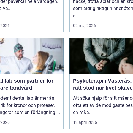
leder påverkar hela vardagen.
nacke, trötta axlar och en kr
 vä...
som aldrig riktigt hinner åt
si...
 2026
02 maj 2026
l lab som partner för
Psykoterapi i Västerås: 
gare tandvård
rätt stöd när livet skave
dernt dental lab är mer än
Att söka hjälp för sitt måend
rik för kronor och proteser.
ofta ett av de modigaste bes
ngerar som en förlängning ...
en m&a...
 2026
12 april 2026