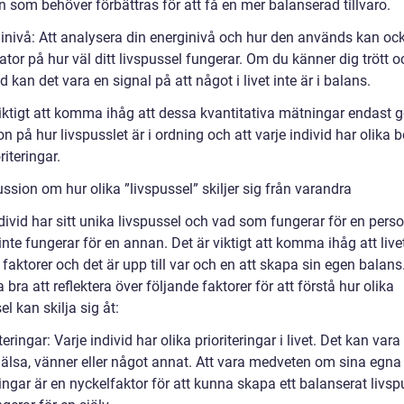
 som behöver förbättras för att få en mer balanserad tillvaro.
ginivå: Att analysera din energinivå och hur den används kan oc
ator på hur väl ditt livspussel fungerar. Om du känner dig trött o
 kan det vara en signal på att något i livet inte är i balans.
viktigt att komma ihåg att dessa kvantitativa mätningar endast g
on på hur livspusslet är i ordning och att varje individ har olika 
riteringar.
ssion om hur olika ”livspussel” skiljer sig från varandra
divid har sitt unika livspussel och vad som fungerar för en pers
nte fungerar för en annan. Det är viktigt att komma ihåg att livet 
 faktorer och det är upp till var och en att skapa sin egen balans
 bra att reflektera över följande faktorer för att förstå hur olika
el kan skilja sig åt:
iteringar: Varje individ har olika prioriteringar i livet. Det kan vara 
 hälsa, vänner eller något annat. Att vara medveten om sina egna
ringar är en nyckelfaktor för att kunna skapa ett balanserat livsp