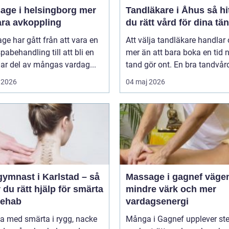
ge i helsingborg mer
Tandläkare i Åhus så hittar
ara avkoppling
du rätt vård för dina tä
e har gått från att vara en
Att välja tandläkare handlar
spabehandling till att bli en
mer än att bara boka en tid 
lar del av mångas vardag...
tand gör ont. En bra tandvårds
 2026
04 maj 2026
gymnast i Karlstad – så
Massage i gagnef vägen till
r du rätt hjälp för smärta
mindre värk och mer
rehab
vardagsenergi
va med smärta i rygg, nacke
Många i Gagnef upplever ste