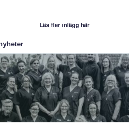
Läs fler inlägg här
 nyheter