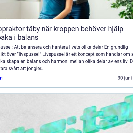
tor täby när kroppen behöver hjälp
lbaka i balans
ussel: Att balansera och hantera livets olika delar En grundlig
ikt över ”livspussel” Livspussel är ett koncept som handlar om a
ka skapa en balans och harmoni mellan olika delar av ens liv. D
ara svårt att jongler...
n
30 juni