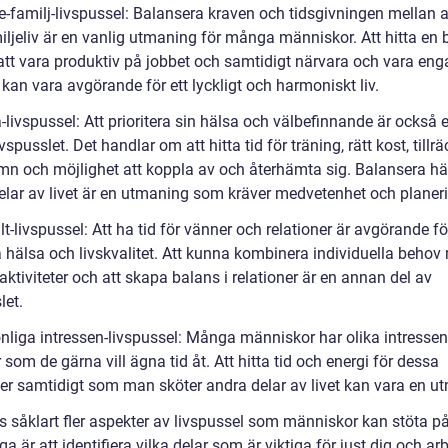
te-familj-livspussel: Balansera kraven och tidsgivningen mellan 
iljeliv är en vanlig utmaning för många människor. Att hitta en 
att vara produktiv på jobbet och samtidigt närvara och vara en
an vara avgörande för ett lyckligt och harmoniskt liv.
-livspussel: Att prioritera sin hälsa och välbefinnande är också e
ivspusslet. Det handlar om att hitta tid för träning, rätt kost, tillrä
n och möjlighet att koppla av och återhämta sig. Balansera h
elar av livet är en utmaning som kräver medvetenhet och planer
lt-livspussel: Att ha tid för vänner och relationer är avgörande fö
 hälsa och livskvalitet. Att kunna kombinera individuella behov
aktiviteter och att skapa balans i relationer är en annan del av
let.
onliga intressen-livspussel: Många människor har olika intresse
som de gärna vill ägna tid åt. Att hitta tid och energi för dessa
eter samtidigt som man sköter andra delar av livet kan vara en u
ns såklart fler aspekter av livspussel som människor kan stöta p
iga är att identifiera vilka delar som är viktiga för just dig och ar