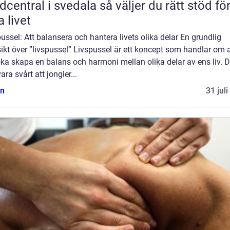
tral i svedala så väljer du rätt stöd för
a livet
ussel: Att balansera och hantera livets olika delar En grundlig
ikt över ”livspussel” Livspussel är ett koncept som handlar om a
ka skapa en balans och harmoni mellan olika delar av ens liv. D
ara svårt att jongler...
n
31 jul